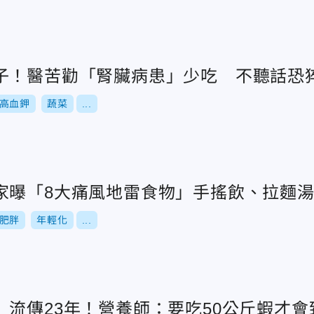
子！醫苦勸「腎臟病患」少吃 不聽話恐
高血鉀
蔬菜
...
家曝「8大痛風地雷食物」手搖飲、拉麵
肥胖
年輕化
...
」流傳23年！營養師：要吃50公斤蝦才會