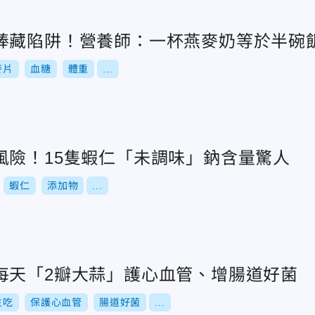
棒藏陷阱！營養師：一杯燕麥奶等於半碗
麥片
血糖
體重
...
風險！15隻蝦仁「未調味」鈉含量驚人
蝦仁
添加物
...
每天「2瓣大蒜」護心血管、增腸道好菌
生吃
保護心血管
腸道好菌
...