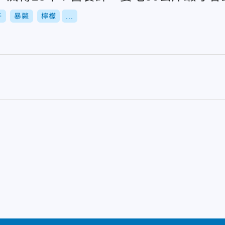
子
暴斃
檸檬
...