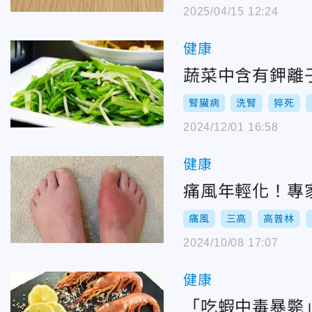
2025/04/15 12:24
健康
蔬菜中含有鉀離
腎臟病
洗腎
猝死
2024/12/01 16:58
健康
痛風年輕化！專
痛風
三高
高普林
2024/10/08 17:07
健康
「吃蝦中毒暴斃