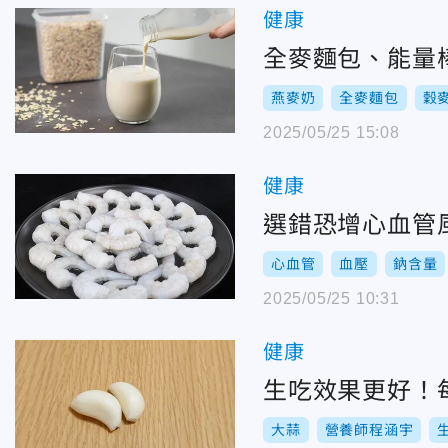
健康
全麥麵包、能量
燕麥奶
全麥麵包
穀
2025/05/25 15:08
健康
選錯恐增心血管
心血管
血壓
鈉含量
2025/05/25 10:31
健康
生吃效果更好！
大蒜
營養師程涵宇