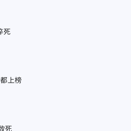
猝死
湯都上榜
致死