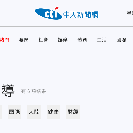
星
熱門
要聞
社會
娛樂
體育
生活
國際
報導
有
6
項結果
活
國際
大陸
健康
財經