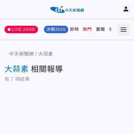
LIVE 24HR
決戰2026
即時
熱門
要聞
社會
娛樂
中天新聞網
大蒜素
大蒜素
相關報導
有
7
項結果