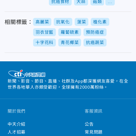
抗癌食材
大蒜
菇類
...
相關標籤：
高麗菜
抗氧化
菠菜
植化素
羽衣甘藍
蘿蔔硫素
預防癌症
十字花科
青花椰菜
抗癌蔬菜
新聞、影音、節目、直播、社群及App都深獲網友喜愛，在全
世界各地華人亦頗受歡迎，全球擁有2000萬粉絲。
關於我們
客服資訊
中天介紹
公告
人才招募
常見問題