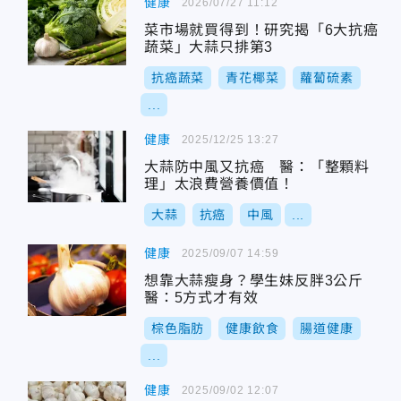
健康
2026/07/27 11:12
菜市場就買得到！研究揭「6大抗癌
蔬菜」大蒜只排第3
抗癌蔬菜
青花椰菜
蘿蔔硫素
...
健康
2025/12/25 13:27
大蒜防中風又抗癌 醫：「整顆料
理」太浪費營養價值！
大蒜
抗癌
中風
...
健康
2025/09/07 14:59
想靠大蒜瘦身？學生妹反胖3公斤
醫：5方式才有效
棕色脂肪
健康飲食
腸道健康
...
健康
2025/09/02 12:07