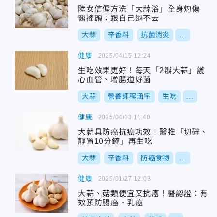
陸女信偏方洗「大蒜浴」全身灼傷
醫搖頭：跟自己過不去
大蒜
辛香料
抗菌消炎
...
健康
2025/04/15 12:24
生吃效果更好！每天「2瓣大蒜」護
心血管、增腸道好菌
大蒜
營養師程涵宇
生吃
...
健康
2025/04/13 11:40
大蒜具防癌抗癌功效！醫推「切碎、
靜置10分鐘」再生吃
大蒜
辛香料
防癌食物
...
健康
2025/01/27 12:03
大蒜、菇類便宜又抗癌！醫認證：有
效預防腸癌、乳癌