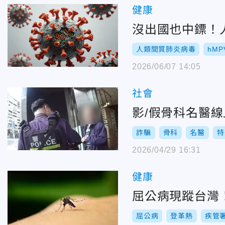
健康
沒出國也中鏢！
人類間質肺炎病毒
hMP
2026/06/07 14:05
社會
影/假骨科名醫
詐騙
骨科
名醫
特
2026/04/29 16:31
健康
屈公病現蹤台灣
屈公病
登革熱
疾管