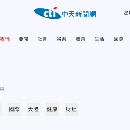
星
熱門
要聞
社會
娛樂
體育
生活
國際
果
活
國際
大陸
健康
財經