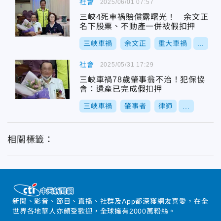
社會
2025/06/01 07:57
三峽4死車禍賠償露曙光！ 余文正
名下股票、不動產一併被假扣押
三峽車禍
余文正
重大車禍
...
社會
2025/05/31 17:29
三峽車禍78歲肇事翁不治！犯保協
會：遺產已完成假扣押
三峽車禍
肇事者
律師
...
相關標籤：
新聞、影音、節目、直播、社群及App都深獲網友喜愛，在全
世界各地華人亦頗受歡迎，全球擁有2000萬粉絲。