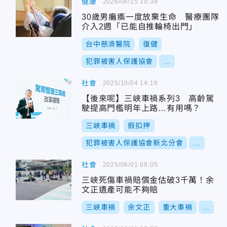
健康
2026/06/15 10:38
30歲男癱瘓一度放棄生命 醫療團隊
介入2週「已能自推輪椅出門」
台中慈濟醫院
復健
犯罪被害人保護協會
...
社會
2025/10/04 14:16
【後來呢】三峽車禍系列3 高齡駕
駛提高門檻明年上路…有用嗎？
三峽車禍
假扣押
犯罪被害人保護協會新北分會
...
社會
2025/06/01 08:05
三峽死傷車禍賠償金估破3千萬！余
文正遺產可能不夠賠
三峽車禍
余文正
重大車禍
...