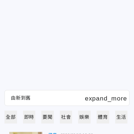
全部
即時
要聞
社會
娛樂
體育
生活