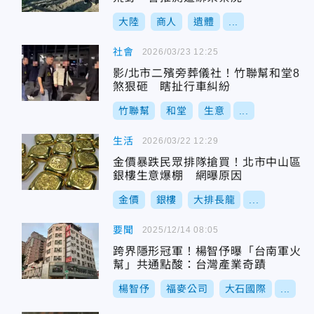
大陸
商人
遺體
...
社會
2026/03/23 12:25
影/北市二殯旁葬儀社！竹聯幫和堂8
煞狠砸 瞎扯行車糾紛
竹聯幫
和堂
生意
...
生活
2026/03/22 12:29
金價暴跌民眾排隊搶買！北市中山區
銀樓生意爆棚 網曝原因
金價
銀樓
大排長龍
...
要聞
2025/12/14 08:05
跨界隱形冠軍！楊智伃曝「台南軍火
幫」共通點酸：台灣產業奇蹟
楊智伃
福麥公司
大石國際
...