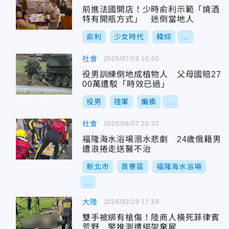
前進法國開店！少時俞利示範「燒酒
特有開瓶方式」 迷倒當地人
俞利
少女時代
韓綜
...
社會
2026/07/09 10:00
役男訓練倒地成植物人 父母國賠27
00萬遭駁「時效已過」
役男
陸軍
癱瘓
...
社會
2026/06/07 20:32
福隆海水浴場溺水悲劇 24歲俄籍男
遭浪捲走送醫不治
新北市
貢寮區
福隆海水浴場
...
大陸
2026/03/29 17:58
雙手被綁有槍傷！陸商人橫死菲律賓
荒野 警推測遭綁架棄屍