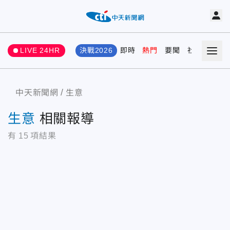
LIVE 24HR
決戰2026
即時
熱門
要聞
社會
娛樂
中天新聞網
生意
生意
相關報導
有
15
項結果