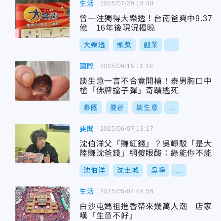
生活
2025/07/29 19:40
曾一注獨得大樂透！台南爸爽中9.37
億 16年後現況揭曉
大樂透
頭獎
創業
...
國際
2025/06/15 11:18
談生意一言不合竟開槍！泰男胸口中
槍「佛牌擋子彈」奇蹟逃死
泰國
曼谷
談生意
...
要聞
2025/06/07 13:17
沈伯洋父「賺紅錢」？吳崢駁「是大
陸賺沈爸錢」網傻眼酸：綠能你不能
沈伯洋
沈土城
吳崢
...
生活
2025/05/04 09:56
白沙屯媽祖進香帶來幾萬人潮 店家
嘆「生意不好」