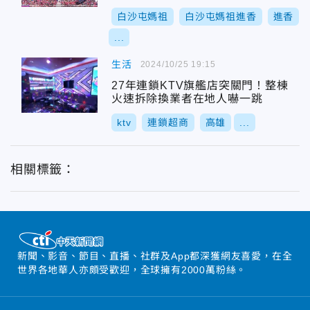
白沙屯媽祖
白沙屯媽祖進香
進香
...
生活
2024/10/25 19:15
27年連鎖KTV旗艦店突關門！整棟
火速拆除換業者在地人嚇一跳
ktv
連鎖超商
高雄
...
相關標籤：
新聞、影音、節目、直播、社群及App都深獲網友喜愛，在全
世界各地華人亦頗受歡迎，全球擁有2000萬粉絲。