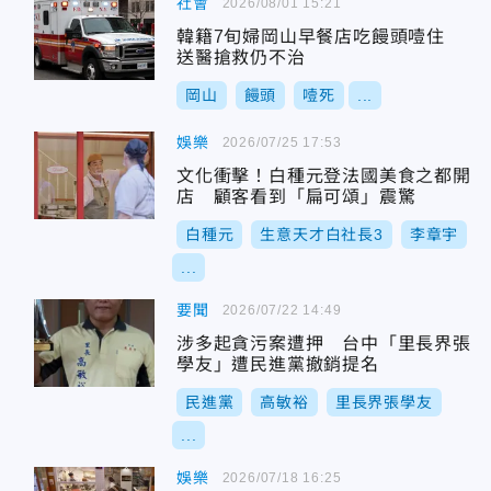
社會
2026/08/01 15:21
韓籍7旬婦岡山早餐店吃饅頭噎住
送醫搶救仍不治
岡山
饅頭
噎死
...
娛樂
2026/07/25 17:53
文化衝擊！白種元登法國美食之都開
店 顧客看到「扁可頌」震驚
白種元
生意天才白社長3
李章宇
...
要聞
2026/07/22 14:49
涉多起貪污案遭押 台中「里長界張
學友」遭民進黨撤銷提名
民進黨
高敏裕
里長界張學友
...
娛樂
2026/07/18 16:25