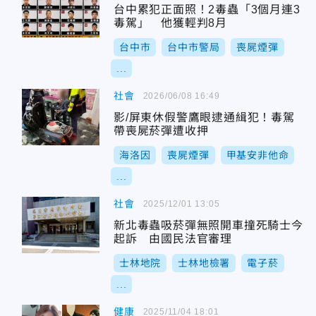
台中累犯正面照！2毒蟲「3個月連3
毒駕」 他獲輕判8月
台中市
台中市警局
喪屍煙彈
...
社會
2026/06/08 16:49
影/屏東休假警鷹眼逮通緝犯！毒駕
帶喪屍菸彈遭收押
海洛因
喪屍煙彈
甲基安非他命
...
社會
2025/12/01 13:05
新北毒蟲吸菸彈無照開車撞死騎士今
起訴 由國民法官審理
士林地院
士林地檢署
電子菸
...
健康
2025/11/04 18:01