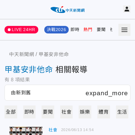
LIVE 24HR
決戰2026
即時
熱門
要聞
社會
娛樂
中天新聞網
甲基安非他命
甲基安非他命
相關報導
有
8
項結果
全部
即時
要聞
社會
娛樂
體育
生活
社會
2026/06/13 14:54