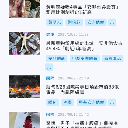
黃明志疑吸4毒品「安非他命最夯」
濫用比例創近6年新高
黃明志
謝侑芯
安非他命
...
健康
2025/10/25 11:13
最新藥物濫用統計出爐 安非他命占
45.4%「創近6年新高」
安非他命
甲基安非他命
新興毒品
...
國際
2025/06/26 22:49
緬甸6/26國際禁毒日燒毀市值88億
毒品 內亂阻緝毒
緬甸
冰毒
甲基安非他命
...
國際
2025/06/12 21:42
驚悚！男子「抽搐＋腹痛」倒機場