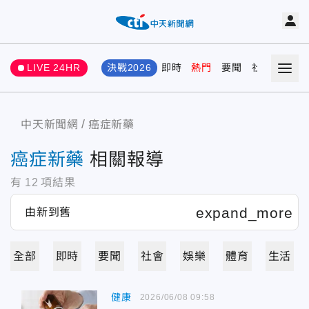
LIVE 24HR
決戰2026
即時
熱門
要聞
社會
娛樂
中天新聞網
癌症新藥
癌症新藥
相關報導
有
12
項結果
全部
即時
要聞
社會
娛樂
體育
生活
健康
2026/06/08 09:58