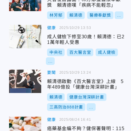
獎 賴清德嘆「疾病不能輕忽」
林芳郁
賴清德
醫療奉獻獎
...
健康
2025/10/29 13:53
成人健檢下修至30歲！賴清德：已2
1萬年輕人受惠
中央社
百大醫言堂
成人健檢
...
要聞
2025/10/29 13:24
賴清德啟動《百大醫言堂》上線 5
年489億投「健康台灣深耕計畫」
賴清德
健康台灣深耕計畫
三高防治888計畫
...
健康
2025/08/24 16:41
癌藥基金編不夠？健保署聲明：115