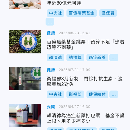
年近80億元可用
中央社
百億癌藥基金
健保署
...
健康
2025/08/23 16:41
百億癌藥基金跳票！預算不足「患者
恐等不到藥」
賴清德
總預算
癌症新藥
...
健康
2025/07/31 17:09
衛福部8月新制 門診打抗生素、流
感藥增2對象
中央社
衛福部
健保給付
...
要聞
2025/04/27 16:30
賴清德為癌症新藥打包票 基金不設
上限、用多少補多少