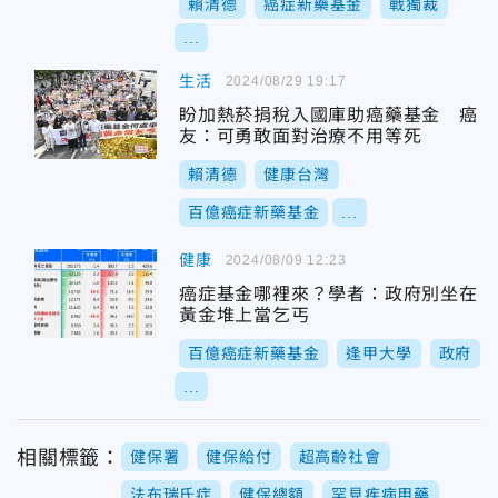
賴清德
癌症新藥基金
戰獨裁
...
生活
2024/08/29 19:17
盼加熱菸捐稅入國庫助癌藥基金 癌
友：可勇敢面對治療不用等死
賴清德
健康台灣
百億癌症新藥基金
...
健康
2024/08/09 12:23
癌症基金哪裡來？學者：政府別坐在
黃金堆上當乞丐
百億癌症新藥基金
逢甲大學
政府
...
相關標籤：
健保署
健保給付
超高齡社會
法布瑞氏症
健保總額
罕見疾病用藥