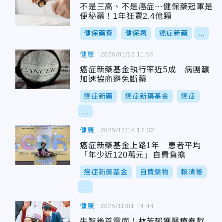
不是三高、不是癌症⋯健保藥冠軍是
便秘藥！1年狂賣2.4億顆
健保藥費
健保署
癌症新藥
...
健康
2026/01/23 11:56
癌症新藥基金執行率近5成 病團籲
加速協商避免斷藥
癌症新藥
癌症新藥基金
癌症
...
健康
2025/12/15 17:32
癌症新藥基金上路1年 患者平均
「年少近120萬元」自費負擔
癌症新藥基金
自費藥物
賴清德
...
健康
2025/11/01 14:44
失智後首露面！林芳郁獲醫療奉獻