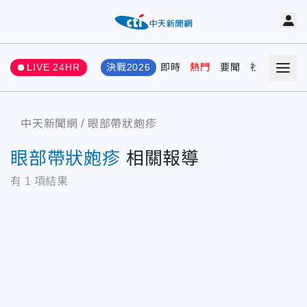
LIVE 24HR
決戰2026
即時
熱門
要聞
社會
娛樂
中天新聞網
眼部帶狀皰疹
眼部帶狀皰疹
相關報導
有
1
項結果