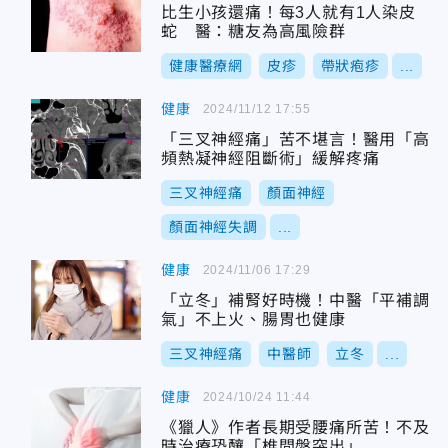
比生小孩還痛！每3人就有1人染皮
蛇 醫：糖友為高風險群
健康醫療網
皮疹
帶狀疱疹
...
健康
2024/11/12 17:55
「三叉神經痛」苦不堪言！醫用「高
頻熱凝神經阻斷術」緩解疼痛
三叉神經痛
顏面神經
顏面神經失調
...
健康
2024/11/06 17:29
「立冬」補腎好時機！中醫「平補調
氣」不上火、腸胃也健康
三叉神經痛
中醫師
立冬
...
健康
2024/10/24 11:44
《獵人》作者長期受腰痛所苦！不及
時治療恐釀「椎間盤突出」