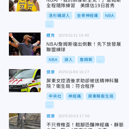
NBA/「我的肺像新生兒！」詹姆斯
全程隨隊練習 美媒估19日首秀
洛杉磯湖人
坐骨神經痛
NBA
...
體育
2025/11/11 10:40
NBA/詹姆斯復出倒數！先下放發展
聯盟練球
NBA
湖人
詹姆斯
...
健康
2025/11/04 10:27
屏東女控酒後求助卻被送精神科醫
院？衛生局：符合程序
中央社
神經痛
屏東縣衛生局
...
健康
2025/10/13 17:50
不只脊椎歪！翹腳恐釀神經痛、靜脈