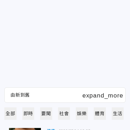
全部
即時
要聞
社會
娛樂
體育
生活