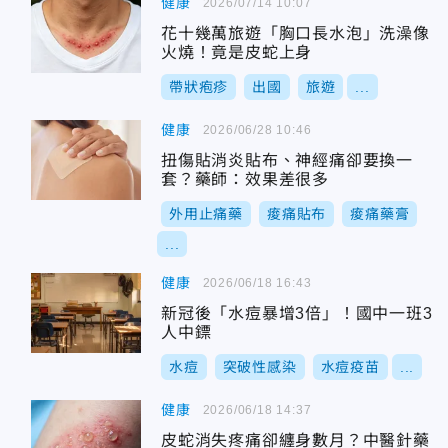
健康
2026/07/14 10:07
花十幾萬旅遊「胸口長水泡」洗澡像
火燒！竟是皮蛇上身
帶狀疱疹
出國
旅遊
...
健康
2026/06/28 10:46
扭傷貼消炎貼布、神經痛卻要換一
套？藥師：效果差很多
外用止痛藥
痠痛貼布
痠痛藥膏
...
健康
2026/06/18 16:43
新冠後「水痘暴增3倍」！國中一班3
人中鏢
水痘
突破性感染
水痘疫苗
...
健康
2026/06/18 14:37
皮蛇消失疼痛卻纏身數月？中醫針藥