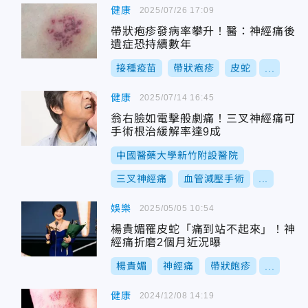
健康
2025/07/26 17:09
帶狀疱疹發病率攀升！醫：神經痛後
遺症恐持續數年
接種疫苗
帶狀疱疹
皮蛇
...
健康
2025/07/14 16:45
翁右臉如電擊般劇痛！三叉神經痛可
手術根治緩解率達9成
中國醫藥大學新竹附設醫院
三叉神經痛
血管減壓手術
...
娛樂
2025/05/05 10:54
楊貴媚罹皮蛇「痛到站不起來」！神
經痛折磨2個月近況曝
楊貴媚
神經痛
帶狀皰疹
...
健康
2024/12/08 14:19