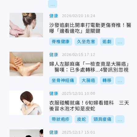
...
健康
2026/02/20 16:24
沙發追劇比開車打電動更傷脊椎！醫
曝「邊看邊吃」是關鍵
脊椎健康
久坐危害
追劇
...
健康
2026/02/15 17:12
婦人左腳麻痛「一檢查竟是大腸癌」
醫嘆：已多處轉移...4警訊別忽視
坐骨神經痛
大腸癌
轉移
...
健康
2025/12/31 10:00
衣服碰觸就痛！6旬婦看錯科 三天
後冒水泡才知是皮蛇
帶狀疱疹
皮蛇
頸肩痠痛
...
健康
2025/12/17 15:01