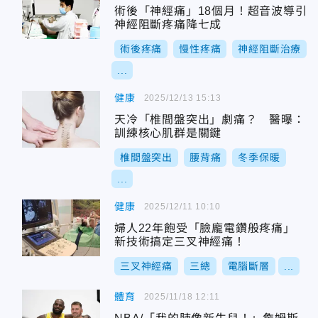
術後「神經痛」18個月！超音波導引
神經阻斷疼痛降七成
術後疼痛
慢性疼痛
神經阻斷治療
...
健康
2025/12/13 15:13
天冷「椎間盤突出」劇痛？ 醫曝：
訓練核心肌群是關鍵
椎間盤突出
腰背痛
冬季保暖
...
健康
2025/12/11 10:10
婦人22年飽受「臉龐電鑽般疼痛」
新技術搞定三叉神經痛！
三叉神經痛
三總
電腦斷層
...
體育
2025/11/18 12:11