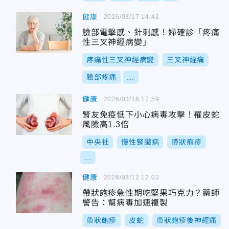
健康
2026/03/17 14:42
臉部電擊感、針刺感！婦確診「疼痛
性三叉神經病變」
疼痛性三叉神經病變
三叉神經痛
臉部疼痛
...
健康
2026/03/16 17:59
腎友免疫低下小心病毒攻擊！罹皮蛇
風險高1.3倍
中央社
慢性腎臟病
帶狀疱疹
...
健康
2026/03/12 12:03
帶狀皰疹急性期吃堅果巧克力？藥師
警告：幫病毒加速複製
帶狀皰疹
皮蛇
帶狀皰疹後神經痛