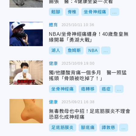
曲張 醫：4健康坐姿一次看
翹腳
脊椎
坐骨神經痛
...
體育
2025/10/11 10:36
NBA/坐骨神經痛纏身！40歲詹皇無
緣開幕「勇湖大戰」
湖人
詹姆斯
NBA
...
健康
2025/10/09 19:00
獨/他腰酸背痛一個多月 醫一照猛
搖頭「骨頭被吃掉了！」
坐骨神經痛
癌轉移
癌症
...
健康
2025/09/21 16:38
無毒教母也中招！足底筋膜炎不理會
恐惡化成神經痛
足底筋膜炎
腳底痛
譚敦慈
...