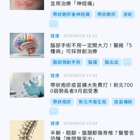
並用治療「神經痛」
帶狀皰疹後神經痛
帶狀皰疹
皮蛇
...
健康
2026/05/28 16:22
腦部手術不用一定開大刀！醫揭「5
種病」可採微創治療
腦部微創手術
腦瘤
腦出血
...
健康
2026/05/26 14:44
帶狀疱疹疫苗擴大免費打！新北700
0弱勢長者9月起受惠
帶狀疱疹
新北市衛生局
疫苗補助
...
健康
2026/04/30 15:04
半躺、翹腳、盤腿都傷脊椎？醫警告
恐釀「椎間盤突出」