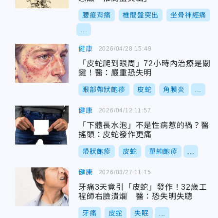
腰痠背痛
椎間盤突出
坐骨神經痛
...
健康
2026/04/28 15:49
「皮蛇爬到眼周」72小時內治療是關
鍵！醫：嚴重恐失明
眼部帶狀皰疹
皮蛇
角膜炎
...
健康
2026/04/12 11:57
「下體長水泡」不是性病惹的禍？醫
搖頭：皮蛇發作更痛
帶狀皰疹
皮蛇
單純皰疹
...
健康
2026/03/27 11:15
牙痛3天竟引「皮蛇」發作！32歲工
程師右臉潰爛 醫：恐失明失聰
牙痛
皮蛇
失眠
...