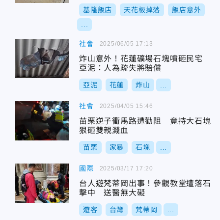
基隆飯店
天花板掉落
飯店意外
...
社會
2025/06/05 17:13
炸山意外！花蓮礦場石塊噴砸民宅
亞泥：人為疏失將賠償
亞泥
花蓮
炸山
...
社會
2025/04/05 15:46
苗栗逆子衝馬路遭勸阻 竟持大石塊
狠砸雙親濺血
苗栗
家暴
石塊
...
國際
2025/03/17 17:20
台人遊梵蒂岡出事！參觀教堂遭落石
擊中 送醫無大礙
遊客
台灣
梵蒂岡
...