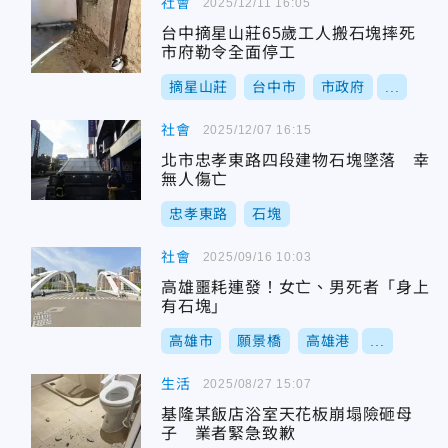
社會
2025/12/11 16:05
台中摘星山莊65歲工人搬石塊摔死
市府勒令全面停工
摘星山莊
台中市
市政府
...
社會
2025/12/07 16:15
北市忠孝東路四段建物石塊墜落 幸
無人傷亡
忠孝東路
石塊
社會
2025/09/16 10:03
高雄噩耗連發！女亡、男死者「身上
有石塊」
高雄市
願景橋
高雄港
...
生活
2025/08/27 15:07
基隆某飯店浴室天花板崩塌險砸母
子 業者緊急致歉