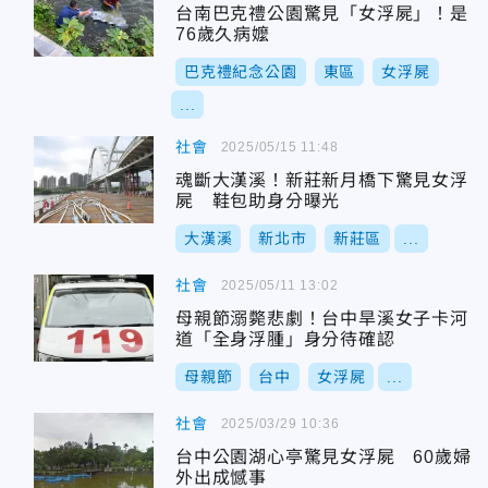
台南巴克禮公園驚見「女浮屍」！是
76歲久病嬤
巴克禮紀念公園
東區
女浮屍
...
社會
2025/05/15 11:48
魂斷大漢溪！新莊新月橋下驚見女浮
屍 鞋包助身分曝光
大漢溪
新北市
新莊區
...
社會
2025/05/11 13:02
母親節溺斃悲劇！台中旱溪女子卡河
道「全身浮腫」身分待確認
母親節
台中
女浮屍
...
社會
2025/03/29 10:36
台中公園湖心亭驚見女浮屍 60歲婦
外出成憾事