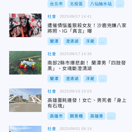
台北市
北投區
八仙抽水站
...
社會
2025/09/17 14:41
遭催債惱羞狠殺女友！沙鹿兇嫌八家
將照、IG「真言」曝
蘭潭
澄清湖
浮屍
...
社會
2025/09/17 14:36
南部2縣市爆悲劇！ 蘭潭男「四肢發
黑」、女魂斷澄清湖
蘭潭
澄清湖
浮屍
...
社會
2025/09/16 10:03
高雄噩耗連發！女亡、男死者「身上
有石塊」
高雄市
願景橋
高雄港
...
社會
2025/09/01 09:14