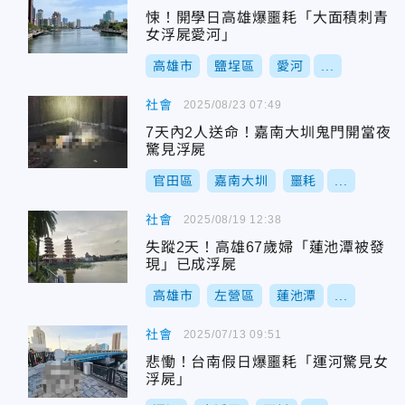
悚！開學日高雄爆噩耗「大面積刺青
女浮屍愛河」
高雄市
鹽埕區
愛河
...
社會
2025/08/23 07:49
7天內2人送命！嘉南大圳鬼門開當夜
驚見浮屍
官田區
嘉南大圳
噩耗
...
社會
2025/08/19 12:38
失蹤2天！高雄67歲婦「蓮池潭被發
現」已成浮屍
高雄市
左營區
蓮池潭
...
社會
2025/07/13 09:51
悲慟！台南假日爆噩耗「運河驚見女
浮屍」