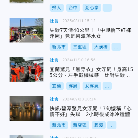
婦人
台中
湖心亭
...
社會
2025/03/11 15:12
失蹤7天漂40公里！「中興橋下紅褲
浮屍」竟是碧潭落水女
新北市
三重區
大漢橋
...
社會
2024/11/10 16:56
宜蘭驚見「無穿衣」女浮屍！身高15
5公分、左手戴機械錶 比對失蹤人
口
宜蘭
浮屍
女浮屍
...
社會
2024/09/23 10:14
快訊/碧潭驚見女浮屍！7旬嬤稱「心
情不好」失聯 2小時後成冰冷遺體
新北市
新店區
碧潭
...