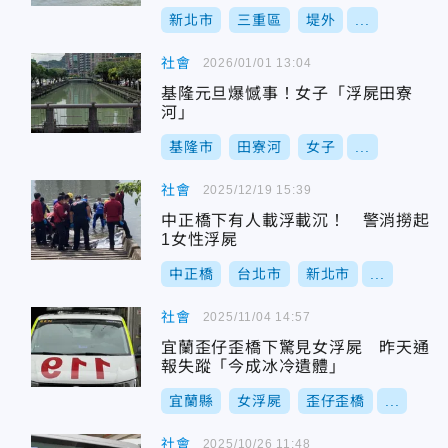
新北市
三重區
堤外
...
社會
2026/01/01 13:04
基隆元旦爆憾事！女子「浮屍田寮
河」
基隆市
田寮河
女子
...
社會
2025/12/19 15:39
中正橋下有人載浮載沉！ 警消撈起
1女性浮屍
中正橋
台北市
新北市
...
社會
2025/11/04 14:57
宜蘭歪仔歪橋下驚見女浮屍 昨天通
報失蹤「今成冰冷遺體」
宜蘭縣
女浮屍
歪仔歪橋
...
社會
2025/10/26 11:48