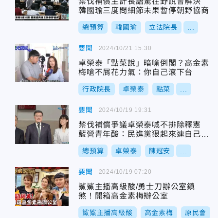
禁伐補償主計長語驚在野說會解決
韓國瑜三度問細節未果暫停朝野協商
總預算
韓國瑜
立法院長
...
要聞
2024/10/21 15:30
卓榮泰「點菜說」暗喻倒閣？高金素
梅嗆不屑花力氣：你自己滾下台
行政院長
卓榮泰
點菜
...
要聞
2024/10/19 19:31
禁伐補償爭議卓榮泰喊不排除釋憲
藍營青年酸：民進黨狠起來連自己的
臉都打
總預算
卓榮泰
陳冠安
...
要聞
2024/10/19 07:20
鯊鯊主播高級酸/勇士刀辦公室鎮
煞！開箱高金素梅辦公室
鯊鯊主播高級酸
高金素梅
原民會