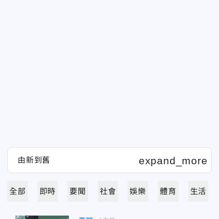
全部
即時
要聞
社會
娛樂
體育
生活