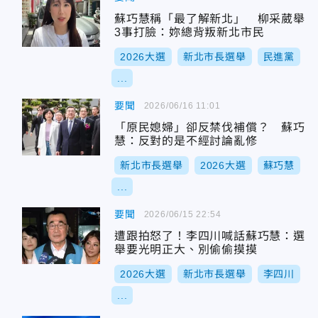
蘇巧慧稱「最了解新北」 柳采葳舉
3事打臉：妳總背叛新北市民
2026大選
新北市長選舉
民進黨
...
要聞
2026/06/16 11:01
「原民媳婦」卻反禁伐補償？ 蘇巧
慧：反對的是不經討論亂修
新北市長選舉
2026大選
蘇巧慧
...
要聞
2026/06/15 22:54
遭跟拍怒了！李四川喊話蘇巧慧：選
舉要光明正大、別偷偷摸摸
2026大選
新北市長選舉
李四川
...