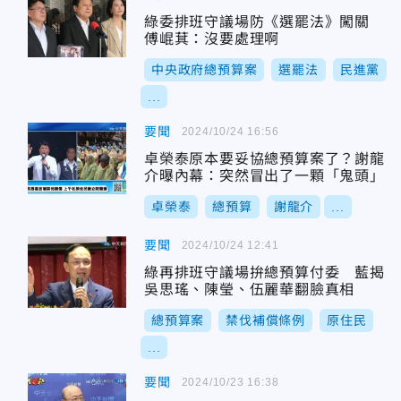
綠委排班守議場防《選罷法》闖關
傅崐萁：沒要處理啊
中央政府總預算案
選罷法
民進黨
...
要聞
2024/10/24 16:56
卓榮泰原本要妥協總預算案了？謝龍
介曝內幕：突然冒出了一顆「鬼頭」
卓榮泰
總預算
謝龍介
...
要聞
2024/10/24 12:41
綠再排班守議場拚總預算付委 藍揭
吳思瑤、陳瑩、伍麗華翻臉真相
總預算案
禁伐補償條例
原住民
...
要聞
2024/10/23 16:38