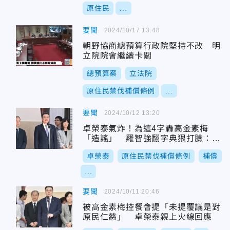
原住民
...
要聞
2024/10/17 13:48
朝野協商總預算行政院堅持不改 明
立院院會繼續卡關
總預算案
立法院
原住民禁伐補償條例
...
要聞
2024/10/12 13:20
卓榮泰氣炸！為這4字轟高金素梅
「造謠」 羅智強翻字典狠打臉：去
中化後遺症
卓榮泰
原住民禁伐補償條例
補償
...
要聞
2024/10/11 20:46
被高金素梅控餐會提「未提覆議是對
原民仁慈」 卓榮泰親上火線回應