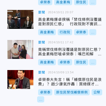
卓榮泰
高金素梅
原住民
...
要聞
2024/10/11 20:07
高金素梅爆卓揆稱「禁伐條例沒覆議
是對原民仁慈」 行政院對不實訊息
感到疑惑
高金素梅
行政院
卓榮泰
...
要聞
2024/10/11 17:42
竟稱禁伐條例沒覆議是對原民仁慈？
高金素梅怒嗆卓榮泰：嘴巴和解 手
插刀
高金素梅
卓榮泰
原住民
...
要聞
2024/10/09 13:54
卓榮泰大失言！稱「補償原住民是浪
費」？ 趙少康氣炸轟：買綠媒才浪
費公帑
卓榮泰
原住民禁伐補償條例
公帑
...