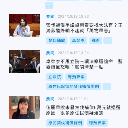
...
要聞
2024/10/18 18:33
禁伐補償爭議卓榮泰要找大法官？王
鴻薇酸綠輸不起就「萬物釋憲」
禁伐補償
卓榮泰
釋憲
...
要聞
2024/10/18 13:24
卓榮泰不甩立院三讀法案還詭辯 藍
委爆氣怒噴：腦袋清楚一點
立法院
總預算案
原住民保留地禁伐補償條例
...
要聞
2024/10/18 11:04
伍麗華說未發禁伐補償6萬元就退選
原因 很多原住民懷疑漫駡
原民禁伐補償條例
總預算案