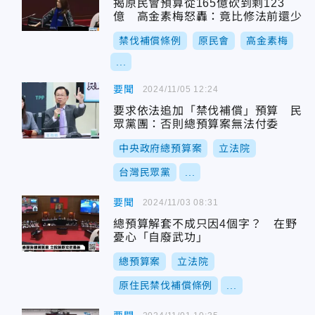
揭原民會預算從165億砍到剩123
億 高金素梅怒轟：竟比修法前還少
禁伐補償條例
原民會
高金素梅
...
要聞
2024/11/05 12:24
要求依法追加「禁伐補償」預算 民
眾黨團：否則總預算案無法付委
中央政府總預算案
立法院
台灣民眾黨
...
要聞
2024/11/03 08:31
總預算解套不成只因4個字？ 在野
憂心「自廢武功」
總預算案
立法院
原住民禁伐補償條例
...