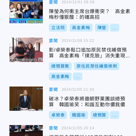
要聞
2024/12/01 09:39
陳瑩為何衝主席台爆衝突？ 高金素
梅秒懂狠酸：的確高招
立法院
高金素梅
陳瑩
...
要聞
2024/11/08 15:22
影/卓榮泰鬆口追加原民禁伐補償預
算 高金素梅「撲克臉」消失重現笑
容
總預算案
原住民禁伐補償條例
高金素梅
...
要聞
2024/11/05 21:30
破冰？卓榮泰將邀朝野黨團談總預
算 韓國瑜笑：和諧互動你儂我儂
卓榮泰
韓國瑜
總預算
...
要聞
2024/11/05 20:14