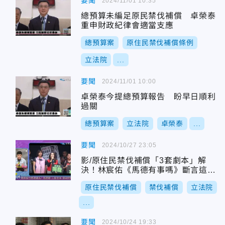
要聞
2024/11/01 10:35
總預算未編足原民禁伐補償 卓榮泰
重申財政紀律會適當支應
總預算案
原住民禁伐補償條例
立法院
...
要聞
2024/11/01 10:00
卓榮泰今提總預算報告 盼早日順利
過關
總預算案
立法院
卓榮泰
...
要聞
2024/10/27 23:05
影/原住民禁伐補償「3套劇本」解
決！林宸佑《馬德有事嗎》斷言這套
最漂亮
原住民禁伐補償
禁伐補償
立法院
...
要聞
2024/10/24 19:33