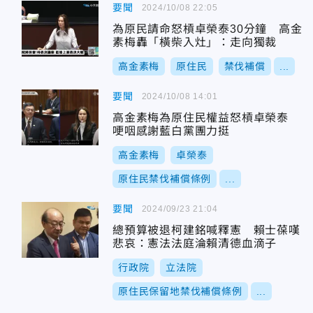
要聞
2024/10/08 22:05
為原民請命怒槓卓榮泰30分鐘 高金
素梅轟「橫柴入灶」：走向獨裁
高金素梅
原住民
禁伐補償
...
要聞
2024/10/08 14:01
高金素梅為原住民權益怒槓卓榮泰
哽咽感謝藍白黨團力挺
高金素梅
卓榮泰
原住民禁伐補償條例
...
要聞
2024/09/23 21:04
總預算被退柯建銘喊釋憲 賴士葆嘆
悲哀：憲法法庭淪賴清德血滴子
行政院
立法院
原住民保留地禁伐補償條例
...