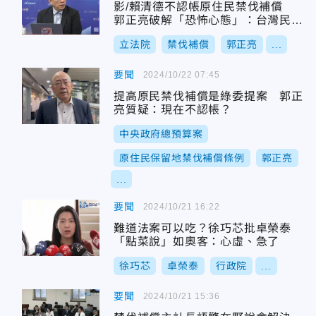
影/賴清德不認帳原住民禁伐補償
郭正亮破解「恐怖心態」：台灣民主
變叢林戰爭
立法院
禁伐補償
郭正亮
...
要聞
2024/10/22 07:45
提高原民禁伐補償是綠委提案 郭正
亮質疑：現在不認帳？
中央政府總預算案
原住民保留地禁伐補償條例
郭正亮
...
要聞
2024/10/21 16:22
難道法案可以吃？徐巧芯批卓榮泰
「點菜說」如奧客：心虛、急了
徐巧芯
卓榮泰
行政院
...
要聞
2024/10/21 15:36