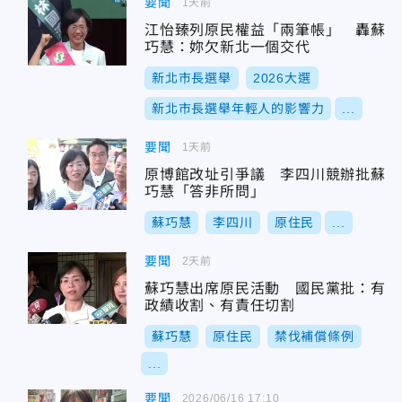
要聞
1天前
江怡臻列原民權益「兩筆帳」 轟蘇
巧慧：妳欠新北一個交代
新北市長選舉
2026大選
新北市長選舉年輕人的影響力
...
要聞
1天前
原博館改址引爭議 李四川競辦批蘇
巧慧「答非所問」
蘇巧慧
李四川
原住民
...
要聞
2天前
蘇巧慧出席原民活動 國民黨批：有
政績收割、有責任切割
蘇巧慧
原住民
禁伐補償條例
...
要聞
2026/06/16 17:10