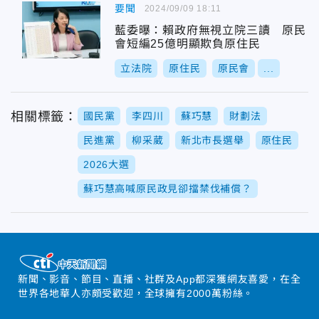
要聞
2024/09/09 18:11
藍委曝：賴政府無視立院三讀 原民
會短編25億明顯欺負原住民
立法院
原住民
原民會
...
相關標籤：
國民黨
李四川
蘇巧慧
財劃法
民進黨
柳采葳
新北市長選舉
原住民
2026大選
蘇巧慧高喊原民政見卻擋禁伐補償？
新聞、影音、節目、直播、社群及App都深獲網友喜愛，在全
世界各地華人亦頗受歡迎，全球擁有2000萬粉絲。