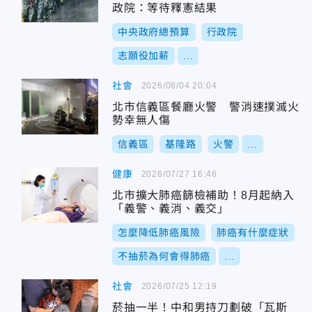
政院：等待釋憲結果
中央政府總預算
行政院
志願役加薪
...
社會
2026/08/04 20:04
北市信義區餐廳火警 警消速撲滅火
勢幸無人傷
信義區
基隆路
火警
...
健康
2026/07/27 16:46
北市擴大肺癌篩檢補助！8月起納入
「義警、義消、義交」
怎麼降低肺癌風險
肺癌有什麼症狀
不抽菸為何會得肺癌
...
社會
2026/07/25 12:19
菸抽一半！中和男持刀劃破「瓦斯