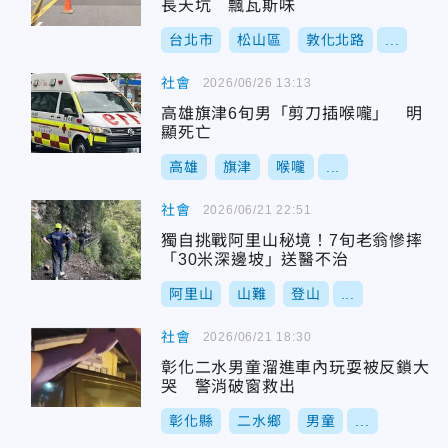
長天坑 飄瓦斯味
台北市
松山區
敦化北路
...
社會
2026/06/26 13:13
高雄旗津6旬男「剪刀插喉嚨」 明
顯死亡
高雄
旗津
喉嚨
...
社會
2026/06/21 22:51
獨自挑戰阿里山秘境！7旬老翁慘摔
「30米深邊坡」送醫不治
阿里山
山難
登山
...
社會
2026/06/21 18:30
彰化二水男童溜進車內玩耍被反鎖大
哭 警消破窗救出
彰化縣
二水鄉
男童
...