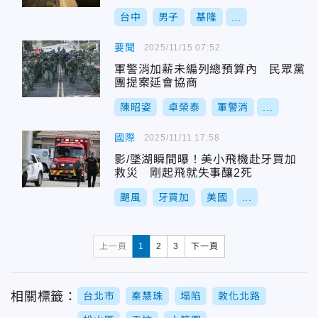
台中
男子
基隆
...
要聞
2025/11/15 07:52
軍警消加薪未編列總預算內 民眾黨
團提案延會協商
陳昭姿
卓榮泰
軍警消
...
國際
2025/11/11 17:58
影/墜湖瞬間曝！美小飛機赴牙買加
救災 剛起飛就失事釀2死
颶風
牙買加
美國
...
上一頁
1
2
3
下一頁
相關標籤：
台北市
秦慧珠
塌陷
敦化北路