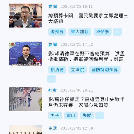
要聞
2025/12/28 10:11
總預算卡關 國民黨要求立即處理三
大議題
總預算
軍人加薪
卓榮泰
...
要聞
2025/12/25 17:22
影/賴清德轟在野不審總預算 洪孟
楷批情勒：把軍警消編列就立刻審
賴清德
立法院
國防特別預算
...
社會
2025/12/06 20:21
影/魔神仔抓走？高雄男登山失蹤半
月仍未尋獲 家屬心急如焚
男子
壽山
失蹤
...
生活
2025/12/02 12:59