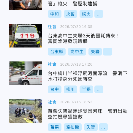
管」縱火 警壓制逮捕
中和
火警
縱火
...
社會
2026/07/20 16:35
台東高中生失聯3天後噩耗傳來！
富岡漁港發現遺體
台東縣
高中生
失聯
...
社會
2026/07/18 17:26
台中柳川半裸浮屍河面漂流 警消下
水打撈身分死因待查
台中
柳川
半裸
...
社會
2026/07/16 18:52
苗栗失智翁迷途受困河床 警消出動
空拍機尋獲搶救
苗栗
空拍機
失智
...