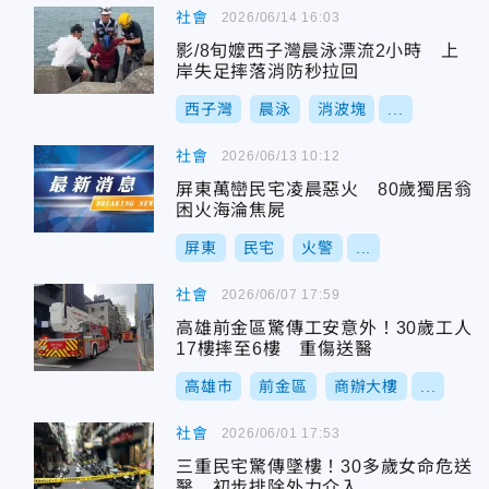
社會
2026/06/14 16:03
影/8旬嬤西子灣晨泳漂流2小時 上
岸失足摔落消防秒拉回
西子灣
晨泳
消波塊
...
社會
2026/06/13 10:12
屏東萬巒民宅凌晨惡火 80歲獨居翁
困火海淪焦屍
屏東
民宅
火警
...
社會
2026/06/07 17:59
高雄前金區驚傳工安意外！30歲工人
17樓摔至6樓 重傷送醫
高雄市
前金區
商辦大樓
...
社會
2026/06/01 17:53
三重民宅驚傳墜樓！30多歲女命危送
醫 初步排除外力介入