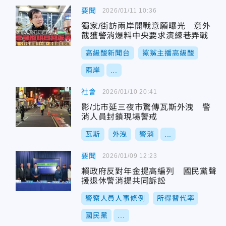
要聞
2026/01/11 10:36
獨家/街訪兩岸開戰意願曝光 意外
截獲警消爆料中央要求演練巷弄戰
高級酸新聞台
鯊鯊主播高級酸
兩岸
...
社會
2026/01/10 20:41
影/北市延三夜市驚傳瓦斯外洩 警
消人員封鎖現場警戒
瓦斯
外洩
警消
...
要聞
2026/01/09 12:23
賴政府反對年金提高編列 國民黨聲
援退休警消提共同訴訟
警察人員人事條例
所得替代率
國民黨
...