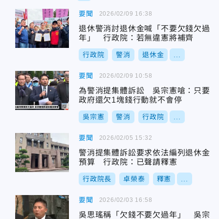
要聞
2026/02/09 16:38
退休警消討退休金喊「不要欠錢欠過
年」 行政院：若無違憲將補齊
行政院
警消
退休金
...
要聞
2026/02/09 10:58
為警消提集體訴訟 吳宗憲嗆：只要
政府還欠1塊錢行動就不會停
吳宗憲
警消
行政院
...
要聞
2026/02/05 15:32
警消提集體訴訟要求依法編列退休金
預算 行政院：已聲請釋憲
行政院長
卓榮泰
釋憲
...
要聞
2026/02/03 16:58
吳思瑤稱「欠錢不要欠過年」 吳宗