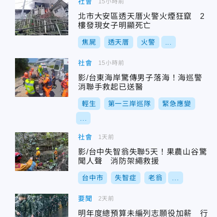
社會
15小時前
北市大安區透天厝火警火煙狂竄 2
樓發現女子明顯死亡
焦屍
透天厝
火警
...
社會
15小時前
影/台東海岸驚傳男子落海！海巡警
消聯手救起已送醫
輕生
第一三岸巡隊
緊急應變
...
社會
1天前
影/台中失智翁失聯5天！果農山谷驚
聞人聲 消防架繩救援
台中市
失智症
老翁
...
要聞
2天前
明年度總預算未編列志願役加薪 行