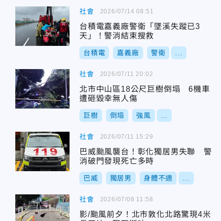
社會
2026/07/14 08:51
台積電嘉義廠警衛「墜溪失蹤已3
天」！警消結束搜救
台積電
嘉義廠
警衛
...
社會
2026/07/11 20:02
北市中山區18公尺巨樹倒塌 6機車
遭砸毀幸無人傷
巨樹
倒塌
強風
...
社會
2026/07/11 15:29
巴威颱風襲台！彰化獨居男失聯 警
消破門發現死亡多時
巴威
獨居男
身體不適
...
社會
2026/07/08 11:58
影/颱風前夕！北市敦化北路驚現4米