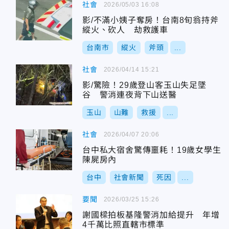
社會
2026/05/03 16:08
影/不滿小姨子奪房！台南8旬翁持斧
縱火、砍人 劫救護車
台南市
縱火
斧頭
...
社會
2026/04/14 15:21
影/驚險！29歲登山客玉山失足墜
谷 警消連夜背下山送醫
玉山
山難
救援
...
社會
2026/04/07 20:06
台中私大宿舍驚傳噩耗！19歲女學生
陳屍房內
台中
社會新聞
死因
...
要聞
2026/03/25 15:26
謝國樑拍板基隆警消加給提升 年增
4千萬比照直轄市標準