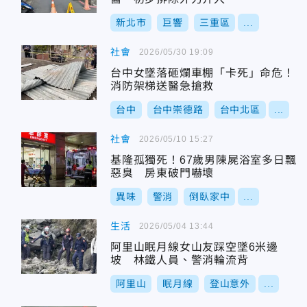
新北市
巨響
三重區
...
社會
2026/05/30 19:09
台中女墜落砸爛車棚「卡死」命危！
消防架梯送醫急搶救
台中
台中崇德路
台中北區
...
社會
2026/05/10 15:27
基隆孤獨死！67歲男陳屍浴室多日飄
惡臭 房東破門嚇壞
異味
警消
倒臥家中
...
生活
2026/05/04 13:44
阿里山眠月線女山友踩空墜6米邊
坡 林鐵人員、警消輪流背
阿里山
眠月線
登山意外
...