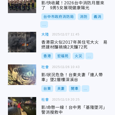
影/快收藏！2026台中消防月曆來
了 9男5女展現健康陽光
台中市政府消防局
消防
義消
...
大陸
2025/11/27 11:45
香港惡火似2017年英住宅大火 易
燃建材釀禍燒2天釀72死
香港
宏福苑
火災
...
社會
2025/11/26 10:43
影/狀況危急！台東夫妻「連人帶
車」墜2層樓深溪谷
台東
夫妻
開車
...
社會
2025/11/19 20:25
影/命懸一線！台中男「基隆墜河」
警消搜救中