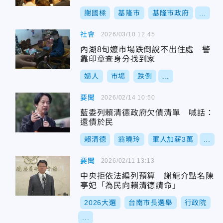
謝國樑
基隆市
基隆市政府
...
社會
2026/03/10 12:45
內湖8旬嬤市場跌倒說不出住處 警
靠印章查身分找到家
婦人
市場
跌倒
...
要聞
2026/02/14 10:50
藍委列賴清德政府欠債清單 喊話：
還債於民
賴清德
翁曉玲
軍人加薪3萬
...
要聞
2026/02/11 13:13
中央拒依法編列預算 謝龍介點名陳
亭妃「為民向賴清德請命」
2026大選
台南市長選舉
行政院
...