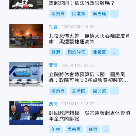
憲超認同：依法行政很難嗎？
總預算
民進黨
吳思瑤
...
社會
2026/02/02 19:37
北投恐怖火警！無情大火吞噬鐵皮倉
庫 黑煙飄捷運高架
警消
烈焰沖天
北投區
...
要聞
2026/01/26 21:18
立院將休會總預算仍卡關 國民黨
轟：政院可動支3兆卓榮泰卻裝窮賣
慘
總預算
立法院
國民黨
...
要聞
2026/01/13 18:27
討回政府賴帳 吳宗憲發起退休警消
年金共同訴訟
年金
吳宗憲
台東
...