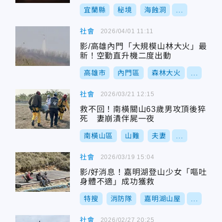
宜蘭縣
秘境
海蝕洞
...
社會
2026/04/01 11:11
影/高雄內門「大規模山林大火」最
新！空勤直升機二度出動
高雄市
內門區
森林大火
...
社會
2026/03/21 12:15
救不回！南橫關山63歲男攻頂後猝
死 妻崩潰伴屍一夜
南橫山區
山難
夫妻
...
社會
2026/03/19 15:04
影/好消息！嘉明湖登山少女「嘔吐
身體不適」成功獲救
特搜
消防隊
嘉明湖山屋
...
社會
2026/02/27 20:25