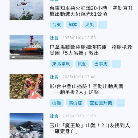
台東知本惡火狂燒20小時！空勤直升
機出動滅火仍燒光61公頃
台東
知本
火災
...
社會
2026/01/04 12:59
巴拿馬籍散裝船擱淺花蓮 拖船搶救
受困「5人吊掛」救出
東北季風
貨船
巴拿馬
...
社會
2025/10/11 17:48
影/台中登山遇險！空勤出動黑鷹
「一趟吊掛2人」送醫
山難
高山症
空勤直升機
...
社會
2025/03/23 13:28
玉山「魔王坡」山難！2山友找到人
「確定身亡」