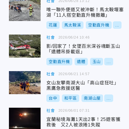
社會
2026/06/28 13:12
唯一聯外便道又被沖斷！馬太鞍堰塞
湖「11人搭空勤直升機撤離」
花蓮
馬太鞍溪
空勤直升機
...
社會
2026/06/24 10:46
影/回家了！女墜百米深谷魂斷玉山
「遺體吊掛載返」
空勤直升機
遺體
玉山
...
社會
2026/06/21 14:57
女山友攀南湖大山「高山症狂吐」
黑鷹急救援送醫
台中
和平區
南湖山屋
...
社會
2026/06/01 07:31
宜蘭秘境海灘1天出2事！25遊客獲
救後 又2人被浪捲1失蹤