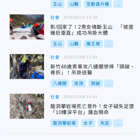
玉山
山難
空勤直升機
...
社會
2025/03/23 13:18
影/回家了！2男女魂斷玉山 「坡度
幾近垂直」成功吊掛大體
玉山
山難
魔王坡
...
社會
2024/12/08 12:54
新竹48歲男單攻八通關慘摔「頭破、
骨折」！吊掛送醫
八通關
攻頂
頭破
...
社會
2024/12/04 14:44
龍洞攀岩場死亡意外！女子疑失足墜
「10樓深平台」濺血殞命
龍洞攀岩場
女子
失足
...