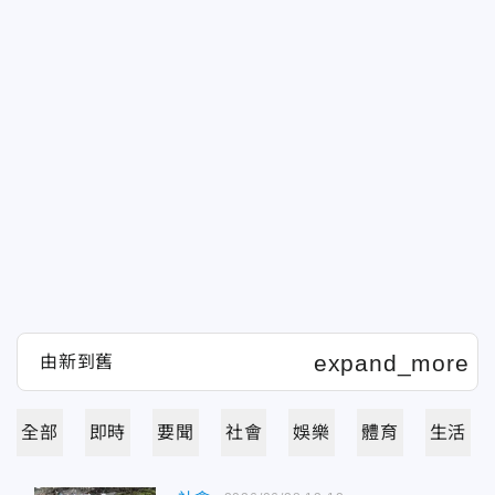
全部
即時
要聞
社會
娛樂
體育
生活