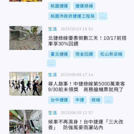
桃園捷運
捷運綠線
桃園市政府捷運工程局
...
生活
2025/10/14 15:52
北捷綠線優惠倒數三天！10/17前搭
車享30%回饋
臺北捷運
現金回饋
松山新店線
...
生活
2025/09/08 17:14
尋人啟事！中捷綠線第5000萬乘客
9/30前未領獎 商務艙機票就飛了
台中捷運
中捷
綠線
...
生活
2025/08/30 12:57
候車不再濕身！台中捷運「三大改
善」 防強風豪雨灑站內