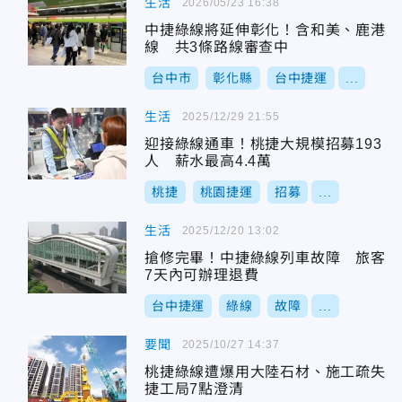
生活
2026/05/23 16:38
中捷綠線將延伸彰化！含和美、鹿港
線 共3條路線審查中
台中市
彰化縣
台中捷運
...
生活
2025/12/29 21:55
迎接綠線通車！桃捷大規模招募193
人 薪水最高4.4萬
桃捷
桃園捷運
招募
...
生活
2025/12/20 13:02
搶修完畢！中捷綠線列車故障 旅客
7天內可辦理退費
台中捷運
綠線
故障
...
要聞
2025/10/27 14:37
桃捷綠線遭爆用大陸石材、施工疏失
捷工局7點澄清