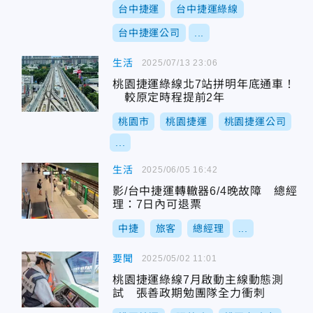
台中捷運
台中捷運綠線
台中捷運公司
...
生活
2025/07/13 23:06
桃園捷運綠線北7站拼明年底通車！
較原定時程提前2年
桃園市
桃園捷運
桃園捷運公司
...
生活
2025/06/05 16:42
影/台中捷運轉轍器6/4晚故障 總經
理：7日內可退票
中捷
旅客
總經理
...
要聞
2025/05/02 11:01
桃園捷運綠線7月啟動主線動態測
試 張善政期勉團隊全力衝刺