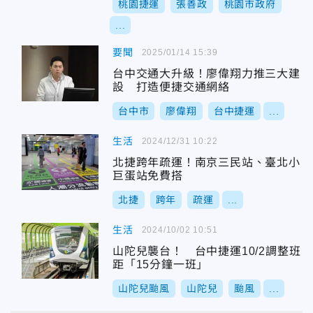
桃園捷運
張善政
桃園市政府
...
要聞
2025/01/14 15:39
台中交通大升級！廖偉翔力推三大建
設 打造便捷交通網絡
台中市
廖偉翔
台中捷運
...
生活
2024/12/31 10:22
北捷跨年疏運！南京三民站、臺北小
巨蛋站免費搭
北捷
跨年
疏運
...
生活
2024/10/02 10:51
山陀兒襲台！ 台中捷運10/2調整班
距「15分鐘一班」
山陀兒颱風
山陀兒
颱風
...