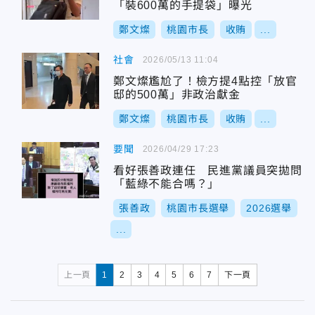
「裝600萬的手提袋」曝光
鄭文燦
桃園市長
收賄
...
社會
2026/05/13 11:04
鄭文燦尷尬了！檢方提4點控「放官
邸的500萬」非政治獻金
鄭文燦
桃園市長
收賄
...
要聞
2026/04/29 17:23
看好張善政連任 民進黨議員突拋問
「藍綠不能合嗎？」
張善政
桃園市長選舉
2026選舉
...
上一頁
1
2
3
4
5
6
7
下一頁