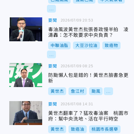
...
要聞
2026/07/09 20:53
毒油風波黃世杰批張善政慢半拍 凌
濤轟：怎不敢要求中央負責？
中聯油脂
大豆沙拉油
致癌物
...
要聞
2026/07/09 08:25
防颱懶人包是錯的！黃世杰臉書急更
新
黃世杰
詹江村
颱風
...
要聞
2026/07/08 14:31
黃世杰翻車了？猛攻毒油案 桃園市
府：幫中央洗地、活在平行時空
黃世杰
致癌油
桃園市長選舉