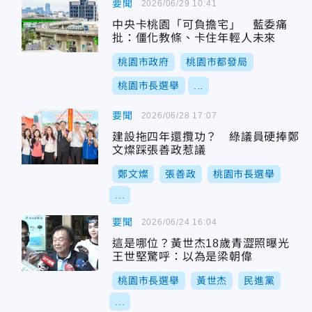
要聞
2026/06/29 10:41
中央卡桃園「可負擔宅」 藍委痛
批：僵化教條、卡住年輕人未來
桃園市政府
桃園市都發局
桃園市長選舉
...
要聞
2026/06/28 17:07
建設拖四年還攬功？ 綠議員硬捧鄭
文燦踩張善政惹議
鄭文燦
張善政
桃園市長選舉
...
要聞
2026/06/24 16:04
這是哪位？黃世杰18歲青澀照曝光
王世堅驚呼：以為是梁朝偉
桃園市長選舉
黃世杰
民進黨
...