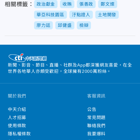
相關標籤：
政治獻金
收賄
張善政
鄭文燦
華亞科技園區
汙點證人
土地開發
廖力廷
邱健盛
檢辯
新聞、影音、節目、直播、社群及App都深獲網友喜愛，在全
世界各地華人亦頗受歡迎，全球擁有2000萬粉絲。
關於我們
客服資訊
中天介紹
公告
人才招募
常見問題
使用條款
聯絡我們
隱私權條款
我要爆料