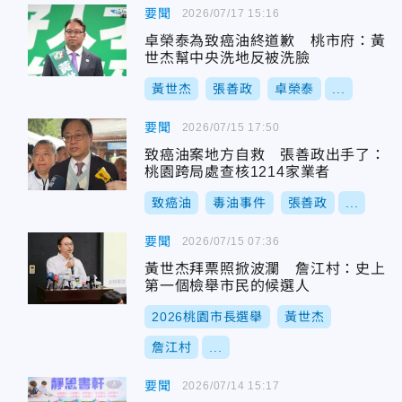
要聞
2026/07/17 15:16
卓榮泰為致癌油終道歉 桃市府：黃
世杰幫中央洗地反被洗臉
黃世杰
張善政
卓榮泰
...
要聞
2026/07/15 17:50
致癌油案地方自救 張善政出手了：
桃園跨局處查核1214家業者
致癌油
毒油事件
張善政
...
要聞
2026/07/15 07:36
黃世杰拜票照掀波瀾 詹江村：史上
第一個檢舉市民的候選人
2026桃園市長選舉
黃世杰
詹江村
...
要聞
2026/07/14 15:17