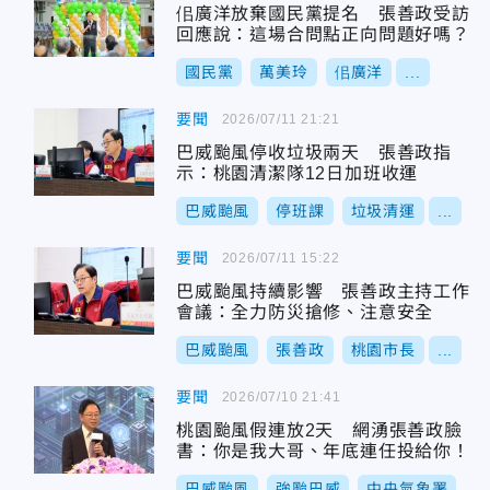
佀廣洋放棄國民黨提名 張善政受訪
回應說：這場合問點正向問題好嗎？
國民黨
萬美玲
佀廣洋
...
要聞
2026/07/11 21:21
巴威颱風停收垃圾兩天 張善政指
示：桃園清潔隊12日加班收運
巴威颱風
停班課
垃圾清運
...
要聞
2026/07/11 15:22
巴威颱風持續影響 張善政主持工作
會議：全力防災搶修、注意安全
巴威颱風
張善政
桃園市長
...
要聞
2026/07/10 21:41
桃園颱風假連放2天 網湧張善政臉
書：你是我大哥、年底連任投給你！
巴威颱風
強颱巴威
中央氣象署