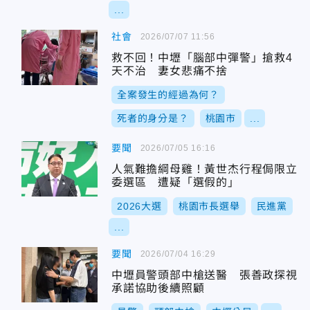
...
社會
2026/07/07 11:56
救不回！中壢「腦部中彈警」搶救4
天不治 妻女悲痛不捨
全案發生的經過為何？
死者的身分是？
桃園市
...
要聞
2026/07/05 16:16
人氣難擔綱母雞！黃世杰行程侷限立
委選區 遭疑「選假的」
2026大選
桃園市長選舉
民進黨
...
要聞
2026/07/04 16:29
中壢員警頭部中槍送醫 張善政探視
承諾協助後續照顧