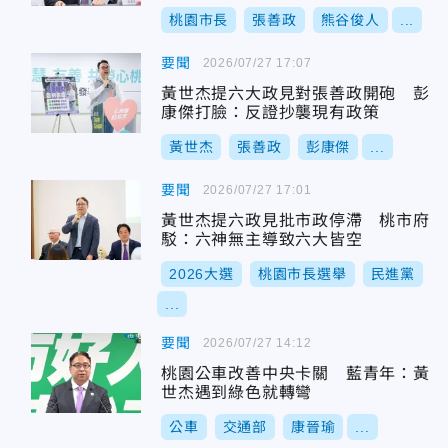
桃園市長
張善政
熊谷俊人
...
要聞
2026/07/27 17:07
黃世杰提六大政見對張善政開砲 彭
康傑打臉：反證抄襲現有政策
黃世杰
張善政
彭康傑
...
要聞
2026/07/27 17:01
黃世杰提六政見批市政停滯 桃市府
駁：六神無主導致六大皆空
2026大選
桃園市長選舉
民進黨
...
要聞
2026/07/27 14:12
桃園公車改善中央卡關 藍青年：黃
世杰遇到綠色就轉彎
公車
交通部
康晉瑜
...