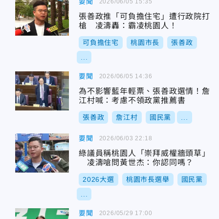
要聞
2026/06/05 15:35
張善政推「可負擔住宅」遭行政院打
槍 凌濤轟：霸凌桃園人！
可負擔住宅
桃園市長
張善政
...
要聞
2026/06/05 14:36
為不影響藍年輕票、張善政選情！詹
江村喊：考慮不領政黨推薦書
張善政
詹江村
國民黨
...
要聞
2026/06/03 22:18
綠議員稱桃園人「崇拜威權牆頭草」
凌濤嗆問黃世杰：你認同嗎？
2026大選
桃園市長選舉
國民黨
...
要聞
2026/05/29 17:00