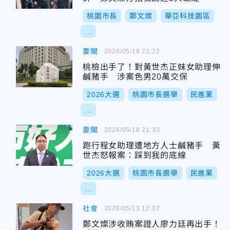
桃園市長
鄭文燦
華亞科技園區
...
要聞
2026/05/18 22:22
桃檢出手了！對黃世杰正妹女助理伸
鹹豬手 涉案色男20萬交保
2026大選
桃園市長選舉
民進黨
...
要聞
2026/05/18 21:33
跑行程女助理遭地方人士鹹豬手 黃
世杰怒報案：踩到我的底線
2026大選
桃園市長選舉
民進黨
...
社會
2026/05/13 12:07
鄭文燦涉收賄案證人廖力廷再出手！