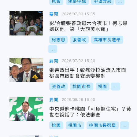
員警
頭部中槍
中壢分局
...
要聞
2026/07/03 15:35
影/合體張善政逛六合夜市！柯志恩
還送他一袋「大旗美水蓮」
柯志恩
張善政
高雄市長選舉
...
要聞
2026/07/02 15:20
張善政出手！致癌沙拉油流入市面
桃園市啟動食安應變機制
張善政
桃園市長
桃園
...
要聞
2026/06/29 16:50
中央幫他卡桃園「可負擔住宅」？黃
世杰說話了：依法審查
桃園
桃園市
桃園市長選舉
...