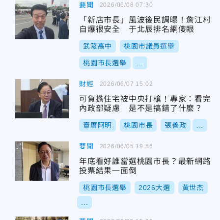
要聞
2026/06/08 07:30
「新店市長」風波後民調曝！詹江村
自爆很安全 于北辰排名網傻眼
武陵高中
桃園市議員選舉
桃園市長選舉
...
財經
2026/06/07 15:02
可負擔住宅被中央打槍！專家：看完
內政部疑慮 是不是搞錯了什麼？
賣厝阿明
桃園市長
張善政
...
要聞
2026/06/05 19:56
年底看好誰當選桃園市長？最新網路
投票結果一面倒
桃園市長選舉
2026大選
黃世杰
...