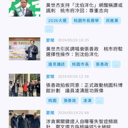
黃世杰支持「沈伯洋化」網酸稱讚或
諷刺 桃市府冷回：尊重志向
2026大選
桃園市長選舉
民進黨
...
要聞
2026/05/28 16:35
黃世杰引民調唱衰張善政 桃市府駁
選擇性操作：別沈伯洋化
遠見雜誌
桃園市長
張善政
...
要聞
2026/05/26 12:38
張善政拍板同意：正式啟動桃園科博
館計劃 議員凌濤居功厥偉
桃園
張善政
凌濤
...
要聞
2026/05/19 22:46
涉貪案關鍵證人自曝罹失智症頻跳
針 鄭文燦方指檢論述5大破綻