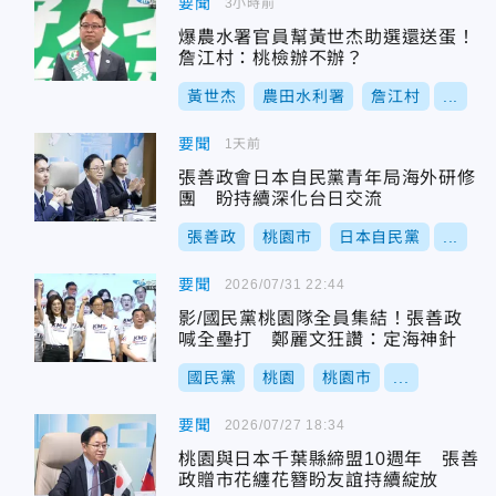
要聞
3小時前
爆農水署官員幫黃世杰助選還送蛋！
詹江村：桃檢辦不辦？
黃世杰
農田水利署
詹江村
...
要聞
1天前
張善政會日本自民黨青年局海外研修
團 盼持續深化台日交流
張善政
桃園市
日本自民黨
...
要聞
2026/07/31 22:44
影/國民黨桃園隊全員集結！張善政
喊全壘打 鄭麗文狂讚：定海神針
國民黨
桃園
桃園市
...
要聞
2026/07/27 18:34
桃園與日本千葉縣締盟10週年 張善
政贈市花纏花簪盼友誼持續綻放