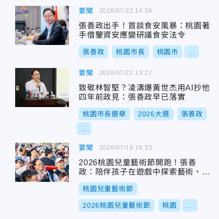
要聞
2026/07/22 14:56
張善政出手！首談食安風暴：桃園著
手借鑒資安應變研議食安法令
張善政
桃園市長
桃園市
...
要聞
2026/07/21 13:27
致敬林智堅？凌濤爆黃世杰用AI抄他
四年前政見：張善政早已落實
桃園市長選舉
2026大選
張善政
...
要聞
2026/07/19 16:23
2026桃園兒童藝術節開跑！張善
政：陪伴孩子在遊戲中探索藝術、發
揮想像力
桃園兒童藝術節
2026桃園兒童藝術節
桃園
...