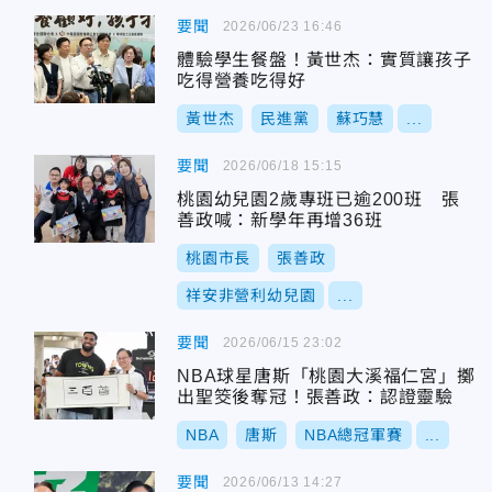
要聞
2026/06/23 16:46
體驗學生餐盤！黃世杰：實質讓孩子
吃得營養吃得好
黃世杰
民進黨
蘇巧慧
...
要聞
2026/06/18 15:15
桃園幼兒園2歲專班已逾200班 張
善政喊：新學年再增36班
桃園市長
張善政
祥安非營利幼兒園
...
要聞
2026/06/15 23:02
NBA球星唐斯「桃園大溪福仁宮」擲
出聖筊後奪冠！張善政：認證靈驗
NBA
唐斯
NBA總冠軍賽
...
要聞
2026/06/13 14:27