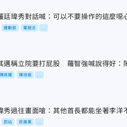
羅廷瑋秀對話喊：可以不要操作的這麼噁
運動部
電競法
...
其邁稱立院要打屁股 羅智強喊說得好：
陳其邁
陳培瑜
...
瑋秀過往畫面嗆：其他首長都能坐著李洋
罰站
民進黨
...