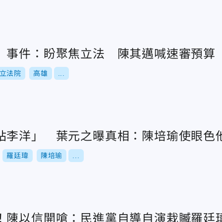
」事件：盼聚焦立法 陳其邁喊速審預算
立法院
高雄
...
站李洋」 葉元之曝真相：陳培瑜使眼色
羅廷瑋
陳培瑜
...
！陳以信開嗆：民進黨自導自演栽贓羅廷