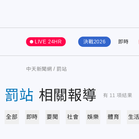
LIVE 24HR
決戰2026
即時
中天新聞網
罰站
罰站
相關報導
有
11
項結果
全部
即時
要聞
社會
娛樂
體育
生