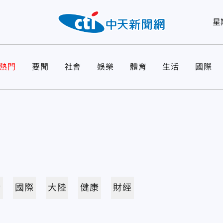
星
熱門
要聞
社會
娛樂
體育
生活
國際
活
國際
大陸
健康
財經