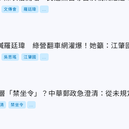
文傳會
羅廷瑋
...
贓羅廷瑋 綠營翻車網灌爆！她籲：江肇
吳思瑤
江肇國
...
基層「禁坐令」？中華郵政急澄清：從未規
清
禁坐令
...