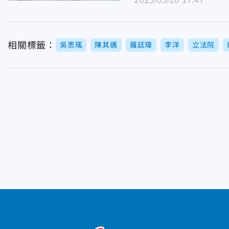
2025/05/10 17:47
相關標籤：
吳思瑤
陳其邁
羅廷瑋
李洋
立法院