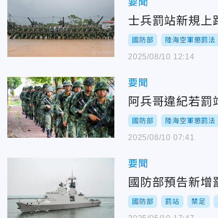
要聞
士兵罰站新規上
國防部
陸海空軍懲罰法
2025/08/10 12:14
要聞
阿兵哥違紀若罰
國防部
陸海空軍懲罰法
2025/08/10 07:41
要聞
國防部預告新增
國防部
罰站
禁足