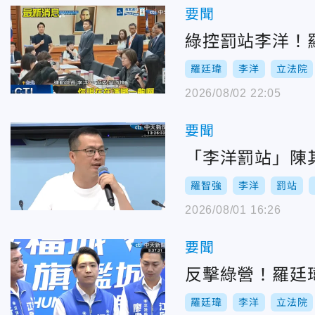
要聞
綠控罰站李洋！
羅廷瑋
李洋
立法院
2026/08/02 22:05
要聞
「李洋罰站」陳
羅智強
李洋
罰站
2026/08/01 16:26
要聞
反擊綠營！羅廷
羅廷瑋
李洋
立法院