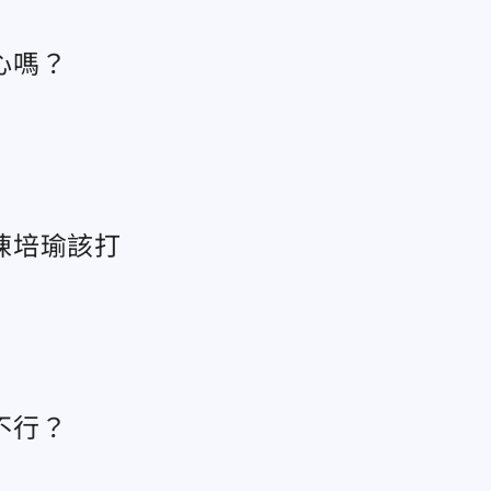
心嗎？
陳培瑜該打
不行？