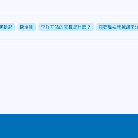
運動部
陳培瑜
李洋罰站的真相是什麼？
羅廷瑋被栽贓讓李