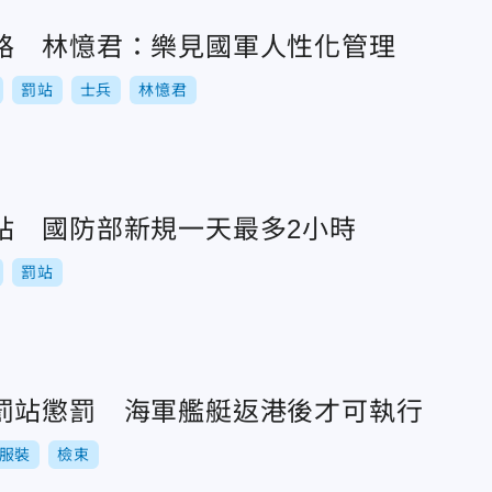
路 林憶君：樂見國軍人性化管理
罰站
士兵
林憶君
站 國防部新規一天最多2小時
罰站
罰站懲罰 海軍艦艇返港後才可執行
服裝
檢束