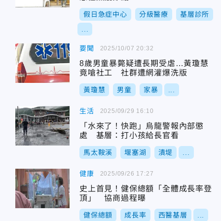
假日急症中心
分級醫療
基層診所
...
要聞
2025/10/07 20:32
8歲男童暴斃疑遭長期受虐…黃瓊慧
竟嗆社工 社群遭網灌爆洗版
黃瓊慧
男童
家暴
...
生活
2025/09/29 16:10
「水來了！快跑」烏龍警報內部懲
處 基層：打小孩給長官看
馬太鞍溪
堰塞湖
潰堤
...
健康
2025/09/26 17:27
史上首見！健保總額「全體成長率登
頂」 協商過程曝
健保總額
成長率
西醫基層
...