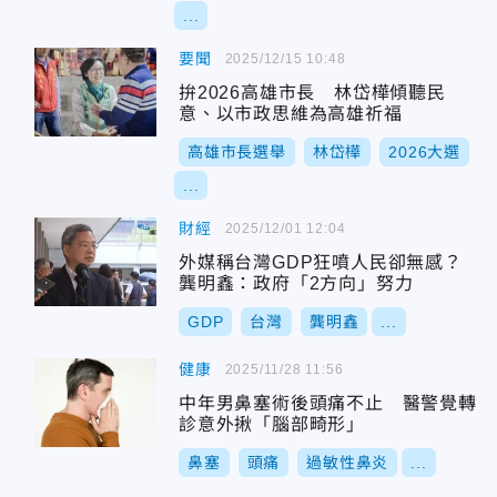
...
要聞
2025/12/15 10:48
拚2026高雄市長 林岱樺傾聽民
意、以市政思維為高雄祈福
高雄市長選舉
林岱樺
2026大選
...
財經
2025/12/01 12:04
外媒稱台灣GDP狂噴人民卻無感？
龔明鑫：政府「2方向」努力
GDP
台灣
龔明鑫
...
健康
2025/11/28 11:56
中年男鼻塞術後頭痛不止 醫警覺轉
診意外揪「腦部畸形」
鼻塞
頭痛
過敏性鼻炎
...