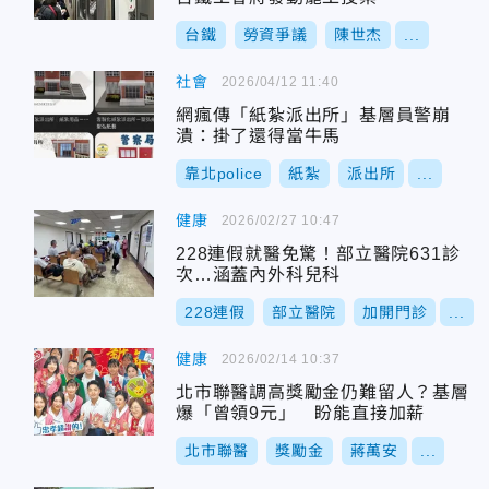
台鐵
勞資爭議
陳世杰
...
社會
2026/04/12 11:40
網瘋傳「紙紮派出所」基層員警崩
潰：掛了還得當牛馬
靠北police
紙紮
派出所
...
健康
2026/02/27 10:47
228連假就醫免驚！部立醫院631診
次…涵蓋內外科兒科
228連假
部立醫院
加開門診
...
健康
2026/02/14 10:37
北市聯醫調高獎勵金仍難留人？基層
爆「曾領9元」 盼能直接加薪
北市聯醫
獎勵金
蔣萬安
...