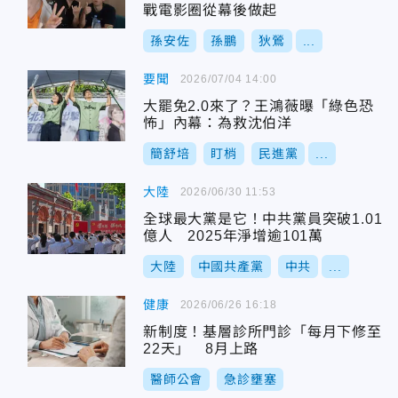
戰電影圈從幕後做起
孫安佐
孫鵬
狄鶯
...
要聞
2026/07/04 14:00
大罷免2.0來了？王鴻薇曝「綠色恐
怖」內幕：為救沈伯洋
簡舒培
盯梢
民進黨
...
大陸
2026/06/30 11:53
全球最大黨是它！中共黨員突破1.01
億人 2025年淨增逾101萬
大陸
中國共產黨
中共
...
健康
2026/06/26 16:18
新制度！基層診所門診「每月下修至
22天」 8月上路
醫師公會
急診壅塞