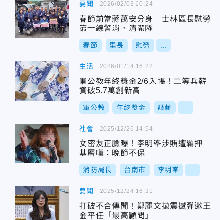
要聞
2026/02/03 20:24
春節前當蔣萬安分身 士林區長慰勞
第一線警消、清潔隊
春節
里長
慰勞
...
生活
2026/01/14 16:22
軍公教年終獎金2/6入帳！二等兵薪
資破5.7萬創新高
軍公教
年終獎金
調薪
...
社會
2025/12/26 14:54
女密友正臉曝！李明峯涉賄遭羈押
基層嘆：晚節不保
消防局長
台南市
李明峯
...
要聞
2025/12/24 16:31
打破不合傳聞！鄭麗文拋震撼彈邀王
金平任「最高顧問」