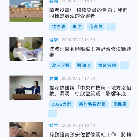
要聞
2026/07/27 15:17
讀者投書/一線稽查員的告白：我們
同樣是毒油的受害者
致癌油
毒油
稽查員
...
健康
2026/07/27 14:34
波波牙醫名額限縮！朝野齊修法籲速
審
波波牙醫
醫師法
實習名額
...
要聞
2026/07/17 17:04
揭深偽鑑識「中央有技術、地方沒招
數」漏洞 徐欣瑩質疑：影響年底選
舉恐動搖民主
2026大選
新竹縣長選舉
國民黨
...
娛樂
2026/07/14 16:43
孫鵬證實孫安佐暫停網紅工作 將轉