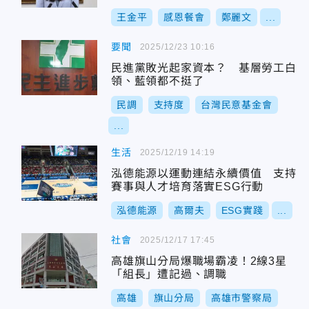
王金平
感恩餐會
鄭麗文
...
要聞
2025/12/23 10:16
民進黨敗光起家資本？ 基層勞工白
領、藍領都不挺了
民調
支持度
台灣民意基金會
...
生活
2025/12/19 14:19
泓德能源以運動連結永續價值 支持
賽事與人才培育落實ESG行動
泓德能源
高爾夫
ESG實踐
...
社會
2025/12/17 17:45
高雄旗山分局爆職場霸凌！2線3星
「組長」遭記過、調職
高雄
旗山分局
高雄市警察局