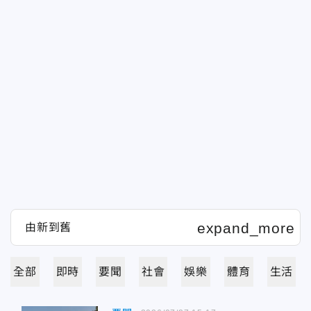
全部
即時
要聞
社會
娛樂
體育
生活