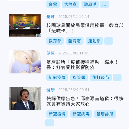
台電
大內宣
颱風潮
...
體育
2025/07/11 10:14
校園球具開放民眾借用挨轟 教育部
「急喊卡」！
教育部
體育署
運動部
...
健康
2025/06/02 11:45
基層診所「疫苗接種補助」縮水！
醫：打氣受挫影響防疫
新冠疫情
疾管署
施打疫苗
...
健康
2025/05/29 09:51
快篩供應告急！邱泰源首道歉：很快
就會有貨請大家放心
新冠疫情
新冠病毒
基層診所
...