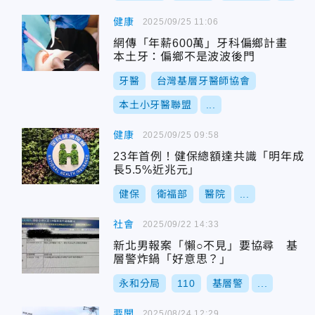
健康
2025/09/25 11:06
網傳「年薪600萬」牙科偏鄉計畫
本土牙：偏鄉不是波波後門
牙醫
台灣基層牙醫師協會
本土小牙醫聯盟
...
健康
2025/09/25 09:58
23年首例！健保總額達共識「明年成
長5.5%近兆元」
健保
衛福部
醫院
...
社會
2025/09/22 14:33
新北男報案「懶○不見」要協尋 基
層警炸鍋「好意思？」
永和分局
110
基層警
...
要聞
2025/08/24 12:29