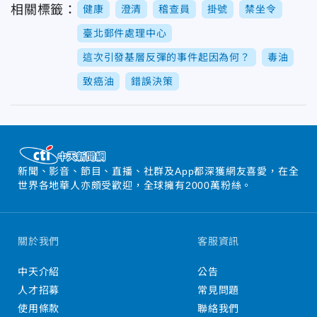
相關標籤：
健康
澄清
稽查員
掛號
禁坐令
臺北郵件處理中心
這次引發基層反彈的事件起因為何？
毒油
致癌油
錯誤決策
新聞、影音、節目、直播、社群及App都深獲網友喜愛，在全
世界各地華人亦頗受歡迎，全球擁有2000萬粉絲。
關於我們
客服資訊
中天介紹
公告
人才招募
常見問題
使用條款
聯絡我們