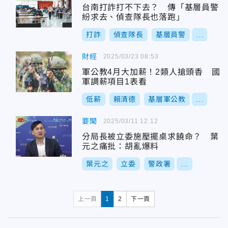
台南打詐打不下去？ 傳「基層員警
紛求去、偵查隊長也落跑」
打詐
偵查隊長
基層員警
...
財經
2025/03/23 08:53
軍公教4月大加薪！2類人搶頭香 國
軍調薪項目1表看
低薪
賴清德
基層軍公教
...
要聞
2025/03/11 12:12
分局長被立委施壓擺桌求饒命？ 葉
元之痛批：胡亂爆料
葉元之
立委
警政署
...
上一頁
1
2
下一頁