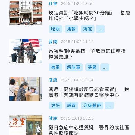
社會
2025/11/20 18:50
規定員警「吃飯時間30分鐘」 基層
炸鍋批「小學生嗎？」
吃飯
用餐
規定
...
要聞
2025/11/08 14:14
蔡裕明/師夷長技 解放軍的任務指
揮變更強？
美軍
解放軍
基層
...
健康
2025/11/06 11:04
醫怨「健保讓診所只能看感冒」 逆
風喊：有錢有閒鼓勵去醫學中心
健保
感冒
分級醫療
...
健康
2025/10/16 16:55
假日急症中心遭質疑 醫界盼成社區
急性照護節點