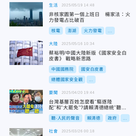
生活
2025/05/19 14:48
非核家園第一個上班日 楊家法：火
力發電占比破百
核電
澎湖
火力發電
...
大陸
2025/05/16 10:34
蔡裕明/中國大陸新版《國家安全白
皮書》 戰略新思路
中國國務院
國安白皮書
總體國家安全觀
...
要聞
2025/04/20 19:44
台灣基層百姓怎麼看"驅逐陸
配"和"大罷免"?請賴清德總統"聽一
聽"別只搞鬥爭分裂
聽‧人民的聲音
賴清德
政府
...
社會
2025/03/26 00:18