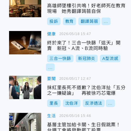
高雄師墜樓引共鳴！好老師死在教育
現場 她秀翻譯蒟蒻自保
投訴
教育
翻譯蒟蒻
...
健康
2026/05/18 15:47
終於來了！三合一快篩「這天」開
賣 新冠、A流、B流同時驗
三合一快篩
新冠肺炎
A型流感
...
要聞
2026/05/17 12:47
抹紅里長死不道歉？沈伯洋扯「五分
之一嫌疑論」 再被徐巧芯電爆
里長
沈伯洋
反滲透法
...
生活
2026/05/16 15:46
基層主管加給卡關、生日假跳票！
台鐵工會將發動罷工投票