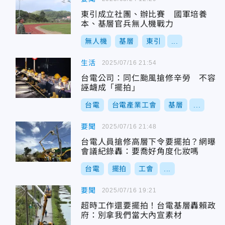
東引成立社團、辦比賽 國軍培養
本、基層官兵無人機戰力
無人機
基層
東引
...
生活
2025/07/16 21:54
台電公司：同仁颱風搶修辛勞 不容
誣衊成「擺拍」
台電
台電產業工會
基層
...
要聞
2025/07/16 21:48
台電人員搶修高層下令要擺拍？網曝
會議紀錄轟：要喬好角度化妝嗎
台電
擺拍
工會
...
要聞
2025/07/16 19:21
超時工作還要擺拍！台電基層轟賴政
府：別拿我們當大內宣素材