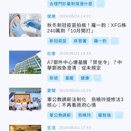
合理門診量制度是什麼
...
健康
2026/06/24 14:01
秋冬新冠疫苗拍板！羅一鈞：XFG株
240萬劑「10月開打」
新冠疫苗
疾管署
羅一鈞
...
社會
2026/06/21 16:43
A7郵件中心爆基層「禁坐令」？中
華郵政急澄清：從未規定
掛號
基層
健康
...
要聞
2026/06/04 16:29
軍公教調薪法制化 翁曉玲提修法3
核心：不再看政府心情
軍公教調薪
翁曉玲
羅智強
...
生活
2026/06/02 17:40