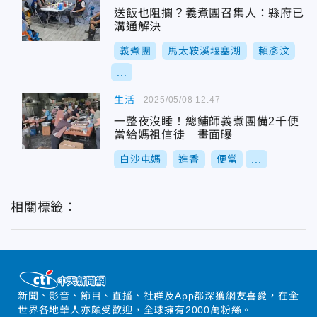
送飯也阻攔？義煮團召集人：縣府已
溝通解決
義煮團
馬太鞍溪堰塞湖
賴彥汶
...
生活
2025/05/08 12:47
一整夜沒睡！總鋪師義煮團備2千便
當給媽祖信徒 畫面曝
白沙屯媽
進香
便當
...
相關標籤：
新聞、影音、節目、直播、社群及App都深獲網友喜愛，在全
世界各地華人亦頗受歡迎，全球擁有2000萬粉絲。