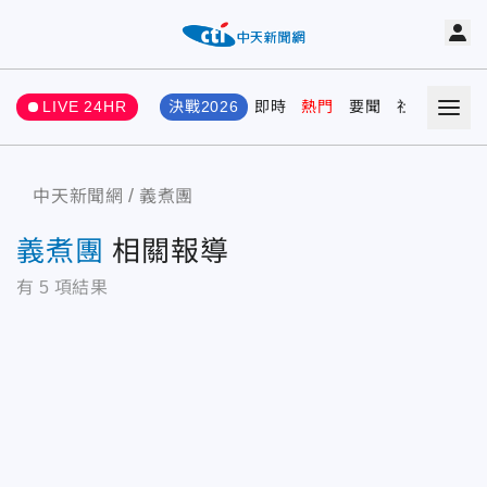
LIVE 24HR
決戰2026
即時
熱門
要聞
社會
娛樂
中天新聞網
義煮團
義煮團
相關報導
有
5
項結果