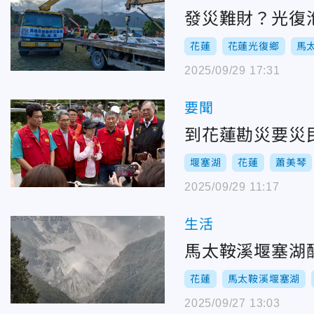
發災難財？光復
花蓮
花蓮光復鄉
馬
2025/09/29 17:31
要聞
到花蓮勘災要災
堰塞湖
花蓮
蕭美琴
2025/09/29 11:17
生活
馬太鞍溪堰塞湖
花蓮
馬太鞍溪堰塞湖
2025/09/27 13:03