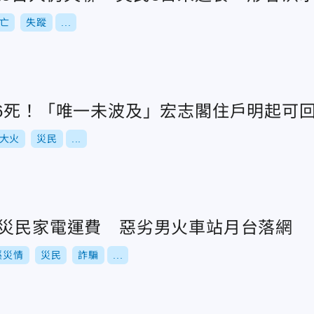
亡
失蹤
...
56死！「唯一未波及」宏志閣住戶明起可
大火
災民
...
復災民家電運費 惡劣男火車站月台落網
溪災情
災民
詐騙
...