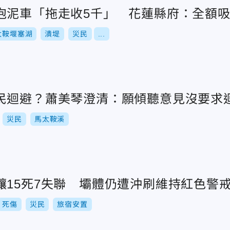
泡泥車「拖走收5千」 花蓮縣府：全額
太鞍堰塞湖
潰堤
災民
...
民迴避？蕭美琴澄清：願傾聽意見沒要求
災民
馬太鞍溪
釀15死7失聯 壩體仍遭沖刷維持紅色警
死傷
災民
旅宿安置