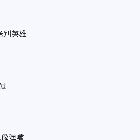
送別英雄
憶
水像海嘯