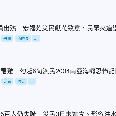
員出殯 宏福苑災民獻花致意、民眾夾道
殉職
消防員
...
罹難 勾起6旬漁民2004南亞海嘯恐怖記
災民
洪災
...
死5百人仍失聯 災民3日未進食、形容洪