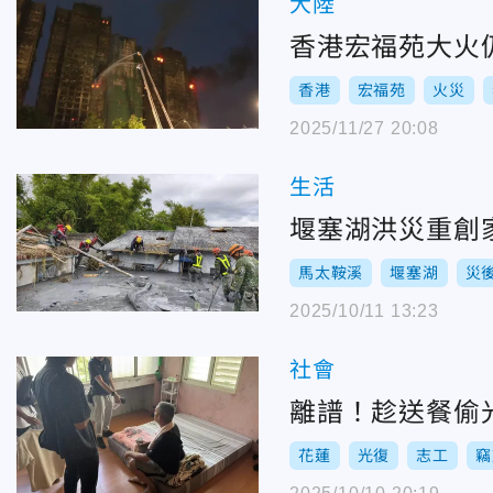
大陸
香港宏福苑大火仍
香港
宏福苑
火災
2025/11/27 20:08
生活
堰塞湖洪災重創
馬太鞍溪
堰塞湖
災
2025/10/11 13:23
社會
離譜！趁送餐偷
花蓮
光復
志工
竊