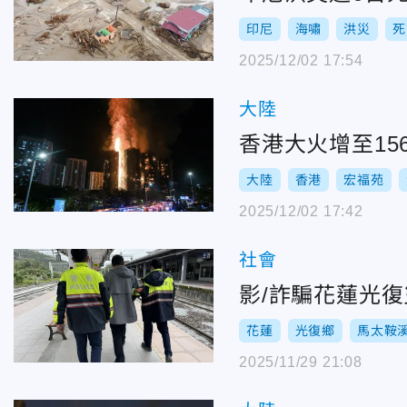
印尼
海嘯
洪災
死
2025/12/02 17:54
大陸
香港大火增至1
大陸
香港
宏福苑
2025/12/02 17:42
社會
影/詐騙花蓮光
花蓮
光復鄉
馬太鞍
2025/11/29 21:08