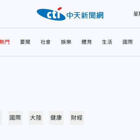
星
熱門
要聞
社會
娛樂
體育
生活
國際
活
國際
大陸
健康
財經