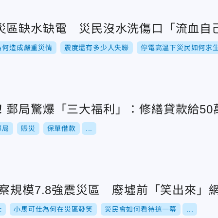
災區缺水缺電 災民沒水洗傷口「流血自
為何造成嚴重災情
震度還有多少人失聯
停電高溫下災民如何求
！郵局驚爆「三大福利」：修繕貸款給50
郵局
賑災
保單借款
...
察規模7.8強震災區 廢墟前「笑出來」
仕
小馬可仕為何在災區發笑
災民會如何看待這一幕
...