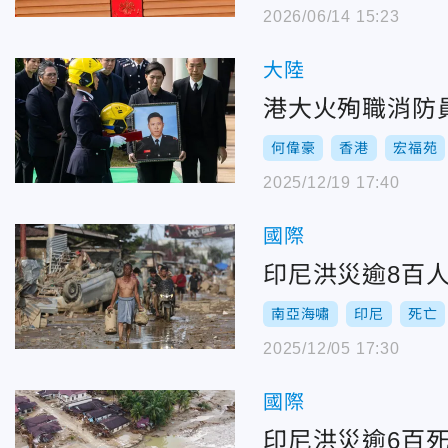
2026/06/14 15:23
大陸
港大火殉職消防
何偉豪
香港
宏福苑
2025/12/19 17:40
國際
印尼洪災逾8百人
南亞海嘯
印尼
死亡
2025/12/05 17:30
國際
印尼洪災逾6百