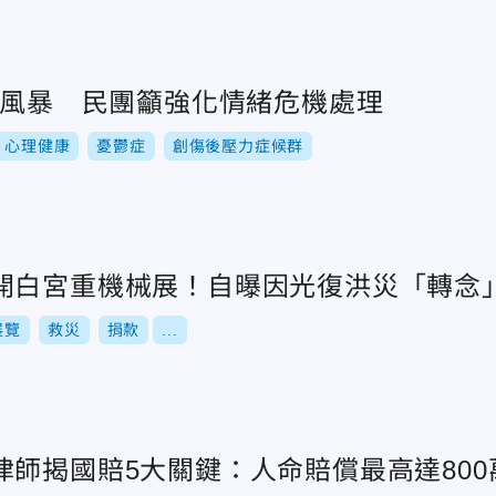
理風暴 民團籲強化情緒危機處理
心理健康
憂鬱症
創傷後壓力症候群
開白宮重機械展！自曝因光復洪災「轉念
展覽
救災
捐款
...
律師揭國賠5大關鍵：人命賠償最高達800