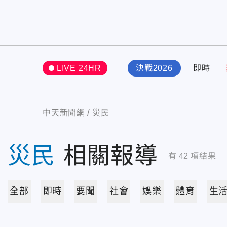
LIVE 24HR
決戰2026
即時
中天新聞網
災民
災民
相關報導
有
42
項結果
全部
即時
要聞
社會
娛樂
體育
生