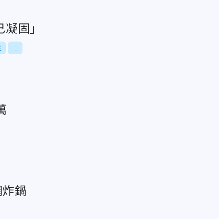
己凝固」
生
...
萬
網炸鍋