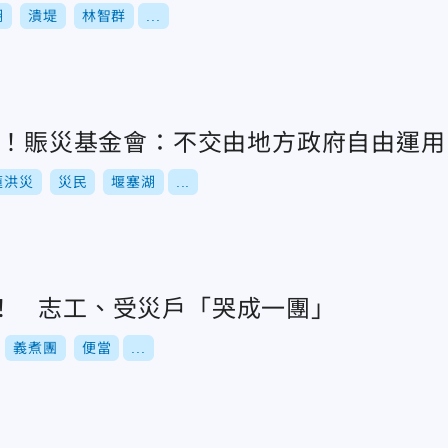
湖
潰堤
林智群
...
4億！賑災基金會：不交由地方政府自由運用
蓮洪災
災民
堰塞湖
...
！ 志工、受災戶「哭成一團」
義煮團
便當
...