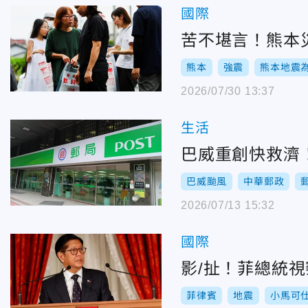
國際
苦不堪言！熊本
熊本
強震
熊本地震
2026/07/30 13:37
生活
巴威重創快救濟
巴威颱風
中華郵政
2026/07/13 15:32
國際
影/扯！菲總統視
菲律賓
地震
小馬可