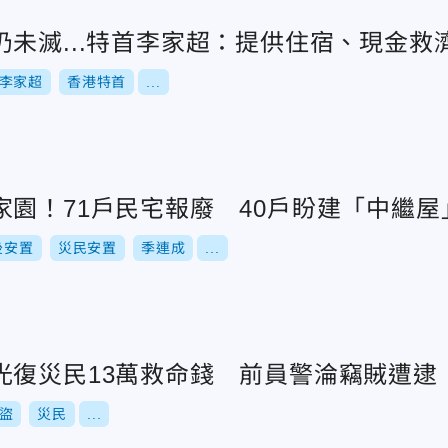
未滅...特首李家超：提供住宿、現金救
李家超
香港特首
...
家園！71戶民宅報廢 40戶盼建「中繼屋
後安置
災民安置
季連成
...
光復災民13萬救命錢 前員警淪竊賊遭逮
盜
災民
...