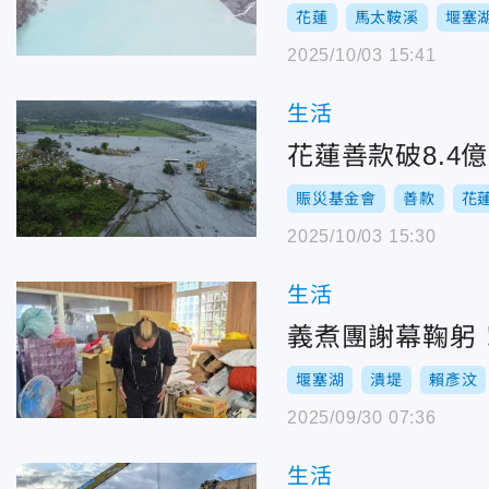
花蓮
馬太鞍溪
堰塞
2025/10/03 15:41
生活
花蓮善款破8.
賑災基金會
善款
花
2025/10/03 15:30
生活
義煮團謝幕鞠躬
堰塞湖
潰堤
賴彥汶
2025/09/30 07:36
生活