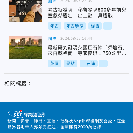
國際
2024/10/05 22:30
考古新發現！秘魯發現600多年前兒
童獻祭遺址 出土數十具遺骸
考古
考古學家
秘魯
...
國際
2024/08/15 16:49
最新研究發現英國巨石陣「祭壇石」
來自蘇格蘭 專家傻眼：750公里怎
麼搬的？
英國
景點
巨石陣
...
相關標籤：
新聞、影音、節目、直播、社群及App都深獲網友喜愛，在全
世界各地華人亦頗受歡迎，全球擁有2000萬粉絲。