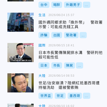
台中
喝醉
外籍男子
...
生活
2026/06/24 15:37
國外遇同鄉求助「換外幣」 警政署
示警：可能成洗錢工具
詐騙
出國
警政署
...
國際
2026/06/15 18:41
日本市長驚傳陳屍排水溝 警研判他
殺可能性低
日本
市長
陳屍
...
大陸
2026/06/14 08:53
世足/治安崩潰？陸網紅抵墨西哥遭
持槍洗劫 還被警索賄
世界盃
世足
墨西哥
...
大陸
2026/06/10 16:02