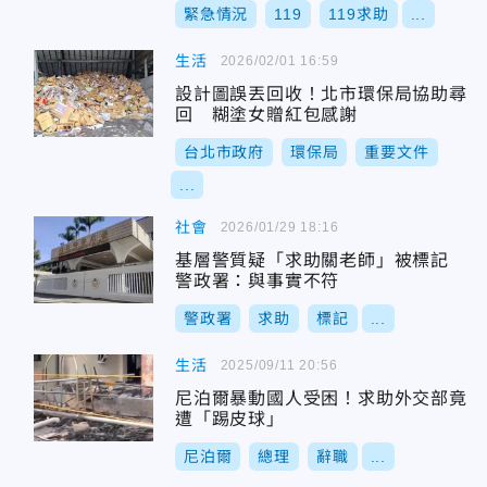
緊急情況
119
119求助
...
生活
2026/02/01 16:59
設計圖誤丟回收！北市環保局協助尋
回 糊塗女贈紅包感謝
台北市政府
環保局
重要文件
...
社會
2026/01/29 18:16
基層警質疑「求助關老師」被標記
警政署：與事實不符
警政署
求助
標記
...
生活
2025/09/11 20:56
尼泊爾暴動國人受困！求助外交部竟
遭「踢皮球」
尼泊爾
總理
辭職
...