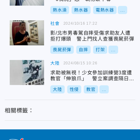
熱水澡
熱水器
電熱水器
...
社會
2024/10/16 17:22
影/北市男毒駕自摔受傷求助友人遭
拒打爆頭 警上門找人查獲喪屍菸彈
喪屍菸彈
自摔
打架
...
大陸
2024/08/15 10:26
求助被無視！少女參加訓練營3度遭
教官「伸狼爪」 警立案調查隔日輕
生亡
大陸
性侵
教官
...
相關標籤：