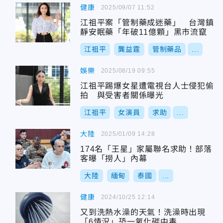
健康
2025/09/07 11:52
江祖平案「管制藥成迷藥」 台灣鎮
靜安眠藥「年破11億顆」黑市流竄
江祖平
龔益霆
管制藥品
...
娛樂
2025/08/19 09:55
江祖平踢爆女星遭電視台人士侵犯偷
拍 與受害者關係曝光
江祖平
女演員
求助
...
大陸
2025/01/09 14:28
174名「王星」家屬聯名求助！部落
客曝「撈人」內幕
大陸
緬甸
泰國
...
健康
2024/10/25 12:14
又到洗熱水澡的天氣！洗澡時出現
「6情況」恐一氧化碳中毒