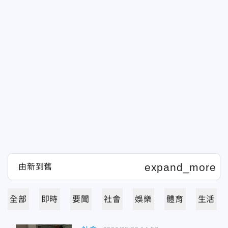
全部
即時
要聞
社會
娛樂
體育
生活