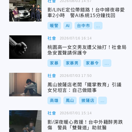
社會
2026/08/03 14:57
影/LINE定位帶錯路！台中婦夜尋愛
車2小時 警AI系統15分鐘找回
暖警
AI
台中市
...
社會
2026/07/16 16:14
桃園高一女交男友遭父抽打！社會局
急安置聲請保護令
家暴
家暴男
家暴令
...
社會
2026/07/03 17:50
鳳山披薩店老闆「鐵掌教育」引議
女兒坦言：自己做錯事
高雄
鳳山
披薩店
...
社會
2026/07/01 15:14
影/深夜暖心救援！台中外籍醉男跌
傷 警員「雙聲道」助就醫