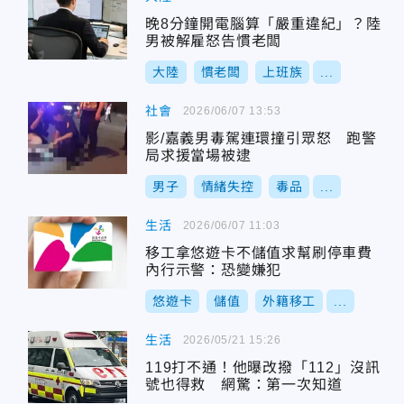
晚8分鐘開電腦算「嚴重違紀」？陸
男被解雇怒告慣老闆
大陸
慣老闆
上班族
...
社會
2026/06/07 13:53
影/嘉義男毒駕連環撞引眾怒 跑警
局求援當場被逮
男子
情緒失控
毒品
...
生活
2026/06/07 11:03
移工拿悠遊卡不儲值求幫刷停車費
內行示警：恐變嫌犯
悠遊卡
儲值
外籍移工
...
生活
2026/05/21 15:26
119打不通！他曝改撥「112」沒訊
號也得救 網驚：第一次知道