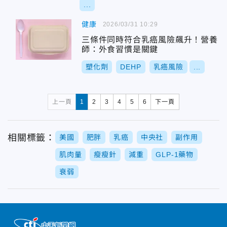
...
健康
2026/03/31 10:29
三條件同時符合乳癌風險飆升！營養
師：外食習慣是關鍵
塑化劑
DEHP
乳癌風險
...
上一頁
1
2
3
4
5
6
下一頁
相關標籤：
美國
肥胖
乳癌
中央社
副作用
肌肉量
瘦瘦針
減重
GLP-1藥物
衰弱