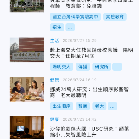
爽拿獎學金做研究！中途棄學改當工
程師 教育部：免賠錢
國立台灣科學實驗高中
實驗教育
招生
...
生活
2026/07/27 15:29
赴上海交大任教回鍋母校惹議 陽明
交大：任期至7月底
陽明交大
傳播
研究所
...
健康
2026/07/24 16:19
挪威24萬人研究：出生順序影響智
商 老大最聰明
出生順序
智商
老大
...
健康
2026/07/23 14:42
沙發追劇傷大腦！USC研究：額葉
縮小…失智風險上升