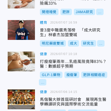
險飆33%
開燈睡覺
肥胖
JAMA研究
...
體育
2026/07/07 16:59
曾3度中職選秀落榜 「成大研究
生」林睿杰加盟雙城
明尼蘇達雙城
成大
研究生
...
健康
2026/07/07 10:18
打瘦瘦筆兩年…乳癌風險竟降83%？
醫：數據超乎預期
GLP-1藥物
瘦瘦筆
肥胖相關癌症
...
健康
2026/07/06 14:15
馬偕醫大辦首屆研討會 展現再生醫
學轉譯研究與國際學術交流能量