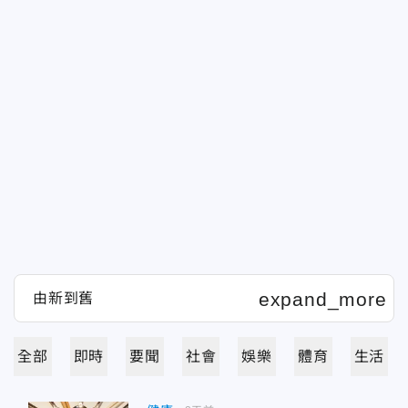
全部
即時
要聞
社會
娛樂
體育
生活