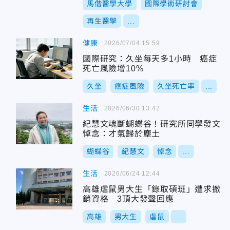
馬偕醫學大學
國際學術研討會
再生醫學
...
健康
2026/07/04 15:59
國際研究：久坐每天多1小時 癌症
死亡風險增10%
久坐
癌症風險
久坐死亡率
...
生活
2026/06/30 13:42
紀慧文魂斷蝴蝶谷！研究所同學發文
悼念：才氣歸於塵土
蝴蝶谷
紀慧文
悼念
...
生活
2026/06/24 12:44
高雄虐鼠男大生「錄取碩班」遭求撤
銷資格 3頂大發聲回應
高雄
男大生
虐鼠
...