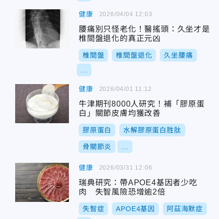
健康
2026/04/04 12:03
腰痛別只怪老化！醫搖頭：久坐才是
椎間盤退化的真正元凶
椎間盤
椎間盤退化
久坐腰痛
...
健康
2026/04/01 11:12
牛津期刊8000人研究！補「膠原蛋
白」關節皮膚均獲改善
膠原蛋白
水解膠原蛋白胜肽
骨關節炎
...
健康
2026/03/31 12:06
瑞典研究：帶APOE4基因者少吃
肉 失智風險恐增逾2倍
失智症
APOE4基因
阿茲海默症