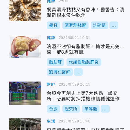
健康
2天前
餐具滑滑黏黏又有香味！醫警告：清
潔劑根本沒沖乾淨
餐具
清潔劑殘留
洗碗精
...
健康
2026/08/01 10:31
滴酒不沾卻有脂肪肝！糖才是元兇…
醫：戒8周就有感
脂肪肝
代謝性脂肪肝炎
劉博仁醫師
...
財經
2026/07/29 20:15
台股今再創史上第7大跌點 證交
所：必要時將採措施維護穩健運作
台股
證交所
半導體
...
生活
2026/07/29 15:40