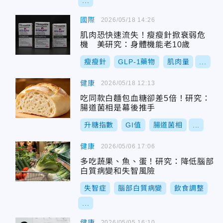
...
國際
2026/05/18 14:26
肌肉恐快速流失！瘦瘦針掀衰弱危
機 美研究：身體機能老10歲
瘦瘦針
GLP-1藥物
肌肉量
...
健康
2026/05/18 12:13
吃同款白麵包血糖卻差5倍！研究：
腸道菌相是幕後推手
升糖指數
GI值
腸道菌相
...
健康
2026/05/06 17:06
多吃蔬果、魚、蛋！研究：降低腦部
白質病變和失智風險
失智症
腦部白質病變
飲食調整
...
健康
2026/05/05 16:10