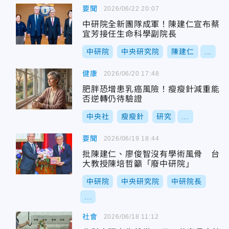
要聞
2026/06/22 20:07
中研院全新團隊成軍！陳建仁宣布蔡
宜芳接任生命科學副院長
中研院
中央研究院
陳建仁
...
健康
2026/06/20 17:48
肥胖恐增患乳癌風險！瘦瘦針減重能
否逆轉仍待驗證
中央社
瘦瘦針
研究
...
要聞
2026/06/19 18:44
批陳建仁、廖俊智沒有學術風骨 台
大教授陳培哲籲「廢中研院」
中研院
中央研究院
中研院長
...
社會
2026/06/18 11:12