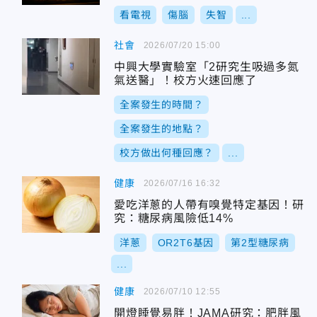
看電視
傷腦
失智
...
社會
2026/07/20 15:00
中興大學實驗室「2研究生吸過多氮
氣送醫」！校方火速回應了
全案發生的時間？
全案發生的地點？
校方做出何種回應？
...
健康
2026/07/16 16:32
愛吃洋蔥的人帶有嗅覺特定基因！研
究：糖尿病風險低14%
洋蔥
OR2T6基因
第2型糖尿病
...
健康
2026/07/10 12:55
開燈睡覺易胖！JAMA研究：肥胖風