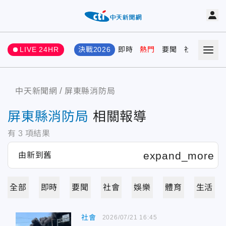
LIVE 24HR
決戰2026
即時
熱門
要聞
社會
娛樂
中天新聞網
屏東縣消防局
屏東縣消防局
相關報導
有
3
項結果
全部
即時
要聞
社會
娛樂
體育
生活
社會
2026/07/21 16:45