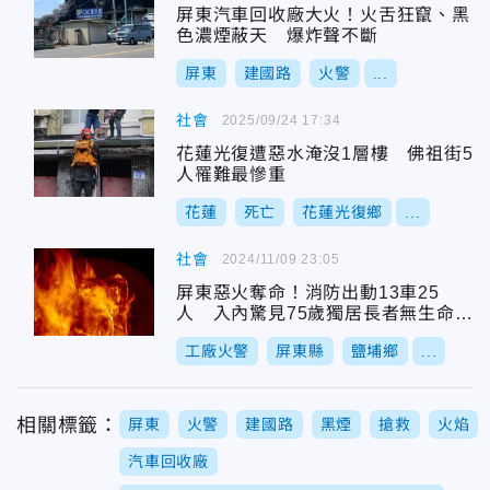
屏東汽車回收廠大火！火舌狂竄、黑
色濃煙蔽天 爆炸聲不斷
屏東
建國路
火警
...
社會
2025/09/24 17:34
花蓮光復遭惡水淹沒1層樓 佛祖街5
人罹難最慘重
花蓮
死亡
花蓮光復鄉
...
社會
2024/11/09 23:05
屏東惡火奪命！消防出動13車25
人 入內驚見75歲獨居長者無生命跡
象
工廠火警
屏東縣
鹽埔鄉
...
相關標籤：
屏東
火警
建國路
黑煙
搶救
火焰
汽車回收廠