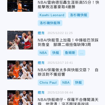
NBA/雷納德狂轟生涯新高55分！快
艇擊敗活塞豪取4連勝
Kawhi Leonard
洛杉磯快艇
洛杉磯快艇隊
體育
2025/12/22 11:25
NBA/快艇雪上加霜！中鋒祖巴茨踩
到詹皇 腳踝二級扭傷缺陣3周
NBA
快艇
詹姆斯
...
體育
2025/12/17 10:41
NBA/保羅做太多與快艇交惡？ 自
辦派對不獲迴響
Chris Paul
NBA
快艇
體育
2025/12/10 08:44
NBA/快艇總仔、保羅不合傳聞滿天
飛 他澄清：沒不跟球員說話