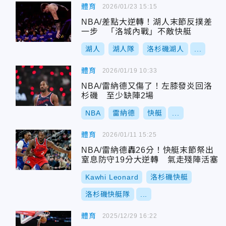
體育
2026/01/23 15:15
NBA/差點大逆轉！湖人末節反撲差
一步 「洛城內戰」不敵快艇
湖人
湖人隊
洛杉磯湖人
...
體育
2026/01/19 10:33
NBA/雷納德又傷了！左膝發炎回洛
杉磯 至少缺陣2場
NBA
雷納德
快艇
...
體育
2026/01/11 15:25
NBA/雷納德轟26分！快艇末節祭出
窒息防守19分大逆轉 氣走殘陣活塞
Kawhi Leonard
洛杉磯快艇
洛杉磯快艇隊
...
體育
2025/12/29 16:22