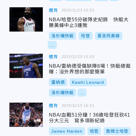
體育
2025/11/23 10:53
NBA/哈登55分破隊史紀錄 快艇大
勝黃蜂中止3連敗
洛杉磯快艇
哈登
夏洛特黃蜂
...
體育
2025/11/20 15:03
NBA/雷納德受傷缺陣8場！快艇總裁
曝：沒外界想的那麼簡單
雷納德
Kawhi Leonard
洛杉磯快艇
...
體育
2025/11/15 16:41
NBA/血戰51分鐘！36歲哈登狂砍41
分大三元 寫多項新紀錄
James Harden
哈登
詹姆士哈登