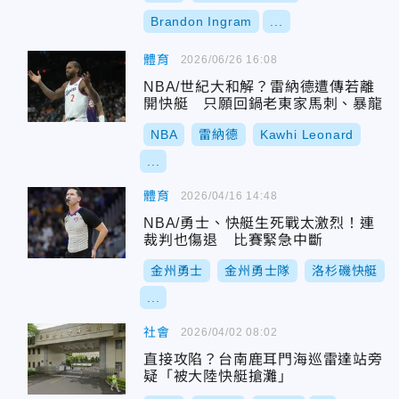
Brandon Ingram
...
體育
2026/06/26 16:08
NBA/世紀大和解？雷納德遭傳若離
開快艇 只願回鍋老東家馬刺、暴龍
NBA
雷納德
Kawhi Leonard
...
體育
2026/04/16 14:48
NBA/勇士、快艇生死戰太激烈！連
裁判也傷退 比賽緊急中斷
金州勇士
金州勇士隊
洛杉磯快艇
...
社會
2026/04/02 08:02
直接攻陷？台南鹿耳門海巡雷達站旁
疑「被大陸快艇搶灘」