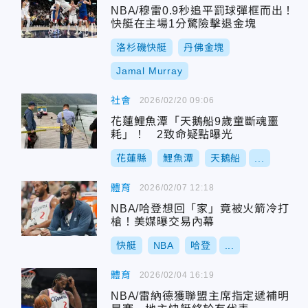
NBA/穆雷0.9秒追平罰球彈框而出！
快艇在主場1分驚險擊退金塊
洛杉磯快艇
丹佛金塊
Jamal Murray
社會
2026/02/20 09:06
花蓮鯉魚潭「天鵝船9歲童斷魂噩
耗」！ 2致命疑點曝光
花蓮縣
鯉魚潭
天鵝船
...
體育
2026/02/07 12:18
NBA/哈登想回「家」竟被火箭冷打
槍！美媒曝交易內幕
快艇
NBA
哈登
...
體育
2026/02/04 16:19
NBA/雷納德獲聯盟主席指定遞補明