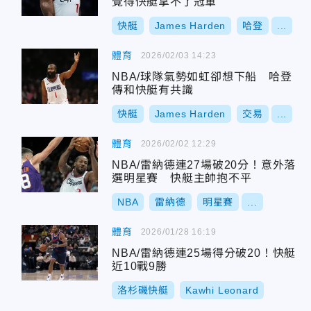
覺得快艇拿不了冠軍
快艇
James Harden
哈登
...
體育
2026/02/03 14:23
NBA/球隊氣勢如虹卻想下船 哈登
傳和快艇有共識
快艇
James Harden
交易
...
體育
2026/02/02 12:29
NBA/雷納德連27場破20分！意外落
選明星賽 快艇主帥抱不平
NBA
雷納德
明星賽
...
體育
2026/01/28 16:19
NBA/雷納德連25場得分破20！快艇
近10戰9勝
洛杉磯快艇
Kawhi Leonard