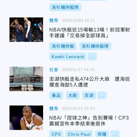
洛杉磯快艇隊
體育
2025/12/02 18:11
NBA/快艇近15場輸13場！前冠軍射
手建議「交易掉全部球員」
洛杉磯快艇
洛杉磯快艇隊
Kawhi Leonard
...
社會
2025/11/27 16:31
澎湖快艇走私474公斤大麻 遭海巡
攔查海拋5人遭逮
毒品
大麻
澎湖
...
體育
2025/11/23 15:23
NBA/「控球之神」告別賽場！CP3
震撼宣布本季結束後退休
CP3
Chris Paul
保羅
...