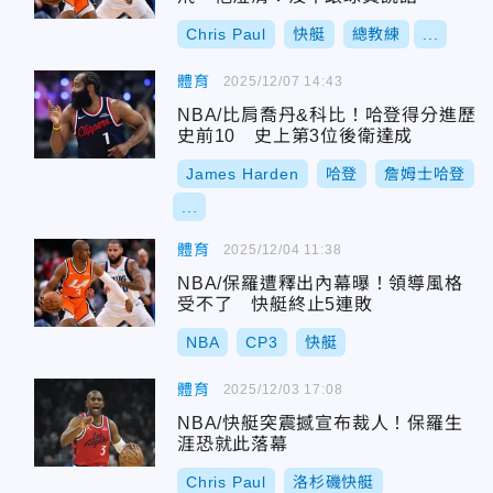
Chris Paul
快艇
總教練
...
體育
2025/12/07 14:43
NBA/比肩喬丹&科比！哈登得分進歷
史前10 史上第3位後衛達成
James Harden
哈登
詹姆士哈登
...
體育
2025/12/04 11:38
NBA/保羅遭釋出內幕曝！領導風格
受不了 快艇終止5連敗
NBA
CP3
快艇
體育
2025/12/03 17:08
NBA/快艇突震撼宣布裁人！保羅生
涯恐就此落幕
Chris Paul
洛杉磯快艇