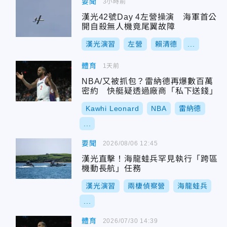
要聞
3小時前
漢光42號Day 4左營操演 海軍首公
開自殺無人機竟尾翼故障
漢光演習
左營
賴清德
...
體育
1天前
NBA/又被抓包？雷納德再爆數百萬
密約 快艇疑透過廠商「私下送錢」
Kawhi Leonard
NBA
雷納德
...
要聞
2026/08/06 12:45
漢光直擊！海龍蛙兵罕見執行「跨區
機動長航」任務
漢光演習
兩棲偵察營
海龍蛙兵
...
體育
2026/07/30 14:39