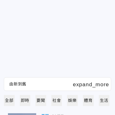
全部
即時
要聞
社會
娛樂
體育
生活