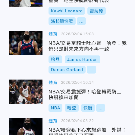
星賽 地主快艇終於有代表
Kawhi Leonard
雷納德
洛杉磯快艇
...
體育
2026/02/04 15:08
NBA/交易至騎士吐心聲！哈登：我
們只是對未來方向不再一致
哈登
James Harden
Darius Garland
...
體育
2026/02/04 10:14
NBA/交易震撼彈！哈登轉戰騎士
快艇換來加蘭
NBA
哈登
快艇
...
體育
2026/02/04 08:22
NBA/哈登狠下心來想跳船 外媒：