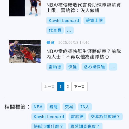
NBA/被傳暗收代言費助球隊避薪資
上限 雷納德：沒人做錯
Kawhi Leonard
薪資上限
代言費
...
體育
2025/09/18 14:46
NBA/雷納德快艇生涯將結束？前隊
內人士：不再以他為建隊核心
雷納德
快艇
洛杉磯快艇
...
上一頁
1
2
下一頁
相關標籤：
NBA
暴龍
交易
76人
Kawhi Leonard
雷納德
交易為何暫緩？
快艇涉嫌什麼？
聯盟調查進度？