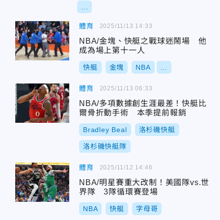
...
體育
2025/11/13 14:33
NBA/金塊、快艇之戰球迷鬧場 他
成為場上第十一人
快艇
金塊
NBA
...
體育
2025/11/13 06:33
NBA/多項數據創生涯最差！快艇比
爾骨折動手術 本季提前報銷
Bradley Beal
洛杉磯快艇
洛杉磯快艇隊
體育
2025/11/12 14:46
NBA/明星賽重大改制！美國隊vs.世
界隊 3隊循環賽登場
NBA
快艇
字母哥