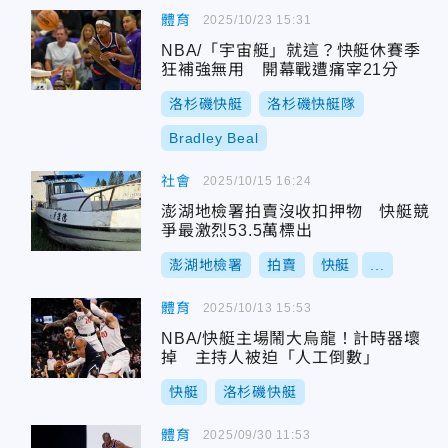
體育
2025/10/23 15:31
NBA/「宇宙艇」就這？快艇休賽季
狂補強無用 開幕戰遭痛宰21分
洛杉磯快艇
洛杉磯快艇隊
Bradley Beal
社會
2025/10/15 16:24
澎湖地檢署拍賣沒收扣押物 快艇競
爭最激烈53.5萬標出
澎湖地檢署
拍賣
快艇
...
體育
2025/10/13 15:53
NBA/快艇主場鬧大烏龍！計時器壞
掉 主持人被迫「人工倒數」
快艇
洛杉磯快艇
體育
2025/09/30 11:53