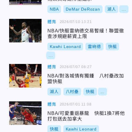
NBA
DeMar DeRozan
湖人
...
體育
2026/07/10 13:21
NBA/快艇雷納德交易暫緩！聯盟徹
查涉規避薪資上限
Kawhi Leonard
雷納德
快艇
...
體育
2026/07/07 08:27
NBA/對洛城情有獨鍾 八村壘改加
盟快艇
湖人
八村壘
快艇
...
體育
2026/07/01 11:08
NBA/可愛重返暴龍 快艇1換7將他
打包送去加拿大
快艇
Kawhi Leonard