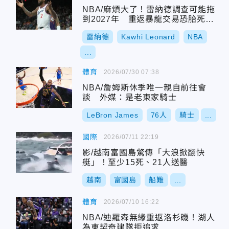
NBA/麻煩大了！雷納德調查可能拖
到2027年 重返暴龍交易恐胎死腹
中
雷納德
Kawhi Leonard
NBA
...
體育
2026/07/30 07:38
NBA/詹姆斯休季唯一親自前往會
談 外媒：是老東家騎士
LeBron James
76人
騎士
...
國際
2026/07/11 22:19
影/越南富國島驚傳「大浪掀翻快
艇」！至少15死、21人送醫
越南
富國島
船難
...
體育
2026/07/10 16:22
NBA/迪羅森無緣重返洛杉磯！湖人
為東契奇建隊拒追求