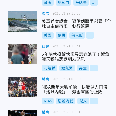
台南
鹿耳門
海巡署
...
國際
2026/03/27 15:08
美軍首度證實！對伊朗戰爭部署「全
球自主偵察艇」執行巡邏
美國
伊朗
無人艇
...
社會
2026/02/21 10:41
5年前就投訴快艇惡意造浪了！鯉魚
潭天鵝船悲劇網友怒吼
花蓮縣
鯉魚潭
男童
...
體育
2026/02/21 09:30
NBA新年大戰前瞻！快艇湖人再演
「洛城內戰」 紫金軍團盼止敗
NBA
洛城內戰
湖人
...
體育
2026/02/20 16:01