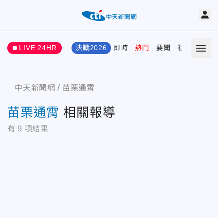
LIVE 24HR
決戰2026
即時
熱門
要聞
社會
娛樂
中天新聞網
苗栗通霄
苗栗通霄
相關報導
有
9
項結果