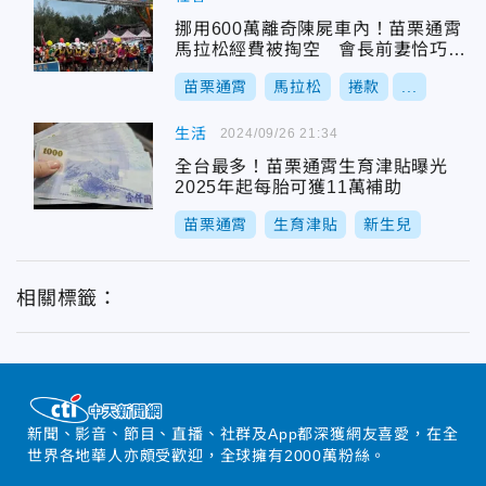
挪用600萬離奇陳屍車內！苗栗通霄
馬拉松經費被掏空 會長前妻恰巧買
房
苗栗通霄
馬拉松
捲款
...
生活
2024/09/26 21:34
全台最多！苗栗通霄生育津貼曝光
2025年起每胎可獲11萬補助
苗栗通霄
生育津貼
新生兒
相關標籤：
新聞、影音、節目、直播、社群及App都深獲網友喜愛，在全
世界各地華人亦頗受歡迎，全球擁有2000萬粉絲。