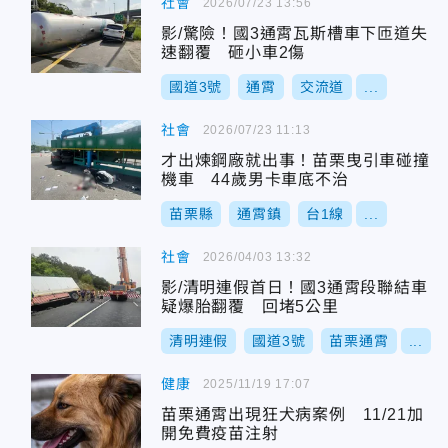
社會
2026/07/23 13:56
影/驚險！國3通霄瓦斯槽車下匝道失
速翻覆 砸小車2傷
國道3號
通霄
交流道
...
社會
2026/07/23 11:13
才出煉鋼廠就出事！苗栗曳引車碰撞
機車 44歲男卡車底不治
苗栗縣
通霄鎮
台1線
...
社會
2026/04/03 13:32
影/清明連假首日！國3通霄段聯結車
疑爆胎翻覆 回堵5公里
清明連假
國道3號
苗栗通霄
...
健康
2025/11/19 17:07
苗栗通霄出現狂犬病案例 11/21加
開免費疫苗注射