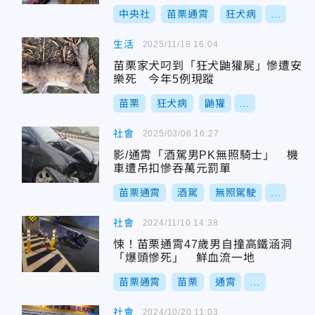
中央社
苗栗通霄
狂犬病
...
生活
2025/11/18 16:04
苗栗家犬叼到「狂犬鼬獾屍」慘遭安
樂死 今年5例現蹤
苗栗
狂犬病
鼬獾
...
社會
2025/03/06 16:27
影/通霄「酒駕男PK無照騎士」 機
車遭吊扣慘吞萬元罰單
苗栗通霄
酒駕
無照駕駛
...
社會
2024/11/10 14:38
悚！苗栗通霄47歲男自撞高鐵涵洞
「爆頭慘死」 鮮血流一地
苗栗通霄
苗栗
通霄
...
社會
2024/10/20 11:03