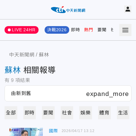
LIVE 24HR
決戰2026
即時
熱門
要聞
社會
娛樂
中天新聞網
蘇林
蘇林
相關報導
有
9
項結果
全部
即時
要聞
社會
娛樂
體育
生活
國際
2026/04/17 13:12