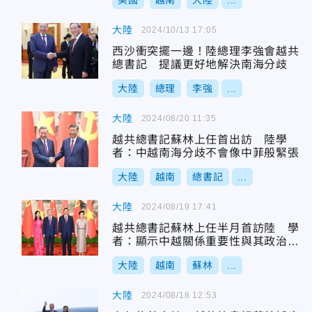
美國
越南
大陸
...
大陸
2024/10/13 17:05
西沙衝突擺一邊！陸總理李強會越共
總書記 提議更好地解決南海分歧
大陸
總理
李強
...
大陸
2024/08/20 11:35
越共總書記蘇林上任首出訪 陸學
者：中越南海分歧不會像中菲般緊張
大陸
越南
總書記
...
大陸
2024/08/19 17:41
越共總書記蘇林上任半月首訪陸 學
者：顯示中越關係重要性與其政治掌
控力
大陸
越南
蘇林
...
大陸
2024/08/18 12:53