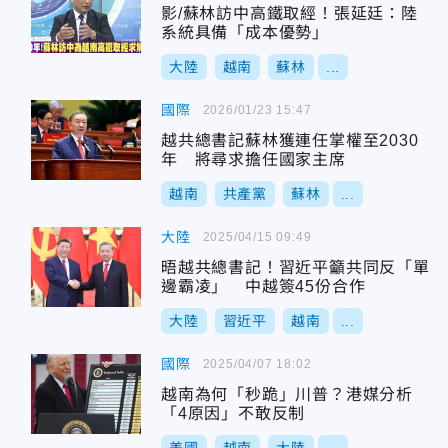
影/蘇林訪中高鐵取經！張延廷：陸
系統具備「成本優勢」
大陸
越南
蘇林
...
國際
2026/01/23 15:47
越共總書記蘇林獲連任掌權至2030
年 將尋求擔任國家主席
越南
共產黨
蘇林
...
大陸
2025/04/15 09:49
晤越共總書記！習近平籲共同反「單
邊霸凌」 中越簽45份合作
大陸
習近平
越南
...
國際
2025/04/07 18:02
越南為何「秒跪」川普？港媒分析
「4原因」不敢反制