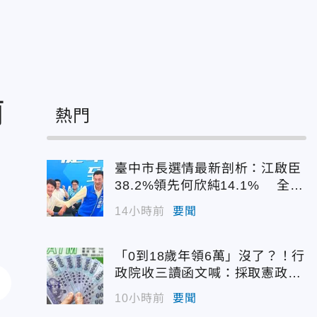
前
熱門
臺中市長選情最新剖析：江啟臣
38.2%領先何欣純14.1% 全世
代支持度全面居首
14小時前
要聞
「0到18歲年領6萬」沒了？！行
政院收三讀函文喊：採取憲政作
為
10小時前
要聞