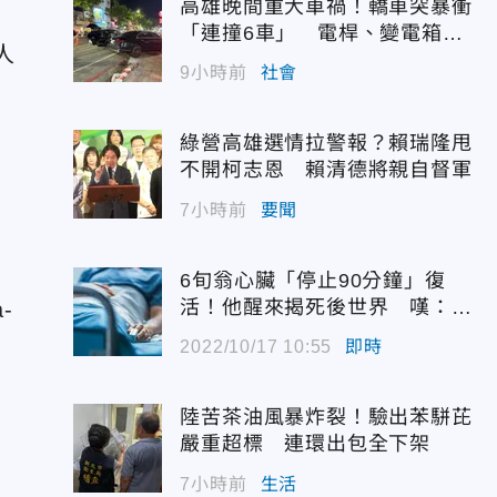
高雄晚間重大車禍！轎車突暴衝
「連撞6車」 電桿、變電箱全
人
遭殃
9小時前
社會
綠營高雄選情拉警報？賴瑞隆甩
不開柯志恩 賴清德將親自督軍
7小時前
要聞
6旬翁心臟「停止90分鐘」復
活！他醒來揭死後世界 嘆：很
-
恐怖…
」
2022/10/17 10:55
即時
陸苦茶油風暴炸裂！驗出苯駢芘
嚴重超標 連環出包全下架
7小時前
生活