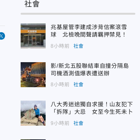
社會
兆基屋管李建成涉背信案滾雪
球 北檢晚間聲請羈押禁見！
8小時前
社會
影/新北五股聯結車自撞分隔島
司機酒測值爆表遭送辦
8小時前
社會
八大秀迷途獨自求援！山友犯下
「拆隊」大忌 女至今生死未卜
9小時前
社會