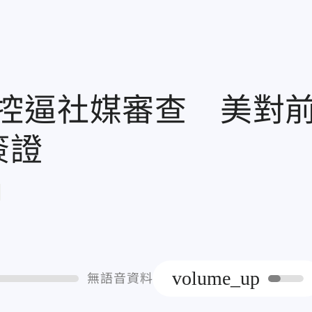
控逼社媒審查 美對
簽證
章
volume_up
無語音資料