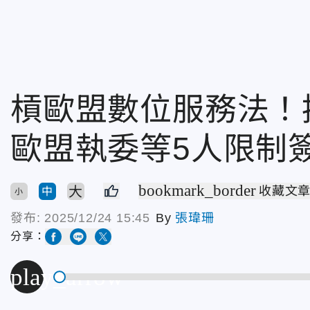
槓歐盟數位服務法！
歐盟執委等5人限制
bookmark_border
大
收藏文
中
小
發布:
2025/12/24 15:45
By
張瑋珊
分享：
play_arrow