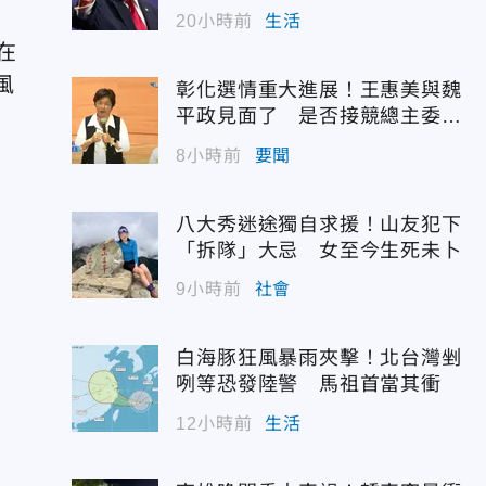
20小時前
生活
在
風
彰化選情重大進展！王惠美與魏
平政見面了 是否接競總主委態
度曝光
8小時前
要聞
，
八大秀迷途獨自求援！山友犯下
「拆隊」大忌 女至今生死未卜
9小時前
社會
白海豚狂風暴雨夾擊！北台灣剉
咧等恐發陸警 馬祖首當其衝
12小時前
生活