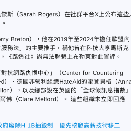
（Sarah Rogers）在社群平台X上公布這些
」。
 Breton），他在2019年至2024年擔任歐盟內
位服務法」的主要推手，稱他曾在科技大亨馬斯克
克施壓。《路透社》尚無法聯繫上布勒東對此置評。
恨中心」（Center for Countering
hmed）、德國非營利組織HateAid的霍登貝格（Anna
hine Ballon），以及總部設在英國的「全球假訊息指數
創辦人梅爾佛（Clare Melford）。 這些組織未立即回應
府廢除H-1B抽籤制 優先核發高薪技術移工