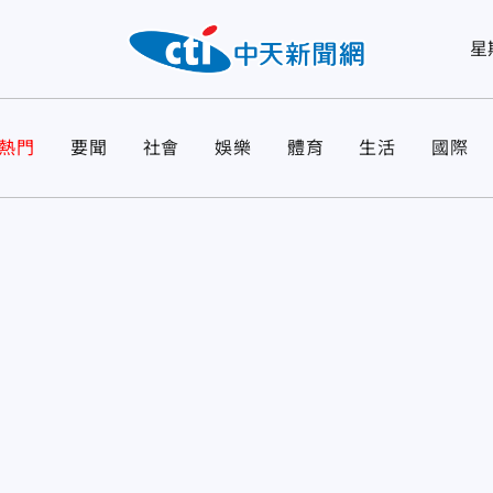
星
熱門
要聞
社會
娛樂
體育
生活
國際