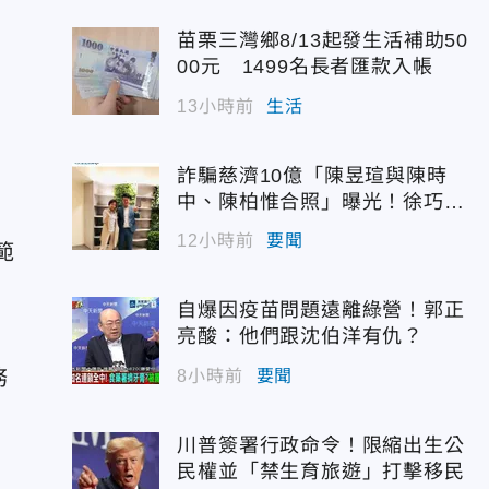
苗栗三灣鄉8/13起發生活補助50
00元 1499名長者匯款入帳
13小時前
生活
詐騙慈濟10億「陳昱瑄與陳時
中、陳柏惟合照」曝光！徐巧芯
震撼出手
12小時前
要聞
範
自爆因疫苗問題遠離綠營！郭正
亮酸：他們跟沈伯洋有仇？
務
8小時前
要聞
川普簽署行政命令！限縮出生公
民權並「禁生育旅遊」打擊移民