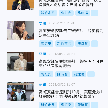
高虹安誣告案二審改判6個月 賴香
伶提5大疑點轟：充滿政治算計
新竹市長
高虹安
翁達瑞
...
要聞
2025/07/31 11:48
高虹安遭控誣告二審敗訴 網友看判
決書全炸鍋
高虹安
新竹市長
陳時奮
...
要聞
2024/08/22 08:24
高虹安誣告罪遭重判 黃揚明：可見
這位法官很討厭她
高虹安
陳時奮
翁達瑞
...
要聞
2024/08/21 21:07
高虹安誣告遭判刑10月 葉慶元揪1
疑點傻眼：司法遇到她就轉彎？
新竹市長
高虹安
陳時奮
...