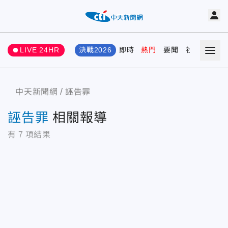
LIVE 24HR
決戰2026
即時
熱門
要聞
社會
娛樂
中天新聞網
誣告罪
誣告罪
相關報導
有
7
項結果