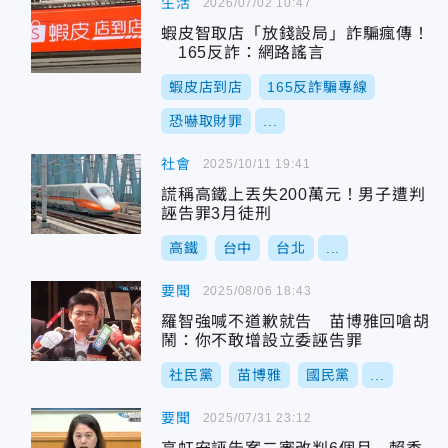
生活
2026/07/02 10:47
蝦皮智取店「放錢設局」詐騙瘋傳！
165反詐：網路謠言
蝦皮店到店
165反詐騙專線
恐嚇取財罪
...
社會
2025/10/11 19:41
謊稱高鐵上丟失200萬元！男子遭判
誣告罪3月徒刑
高鐵
台中
台北
...
要聞
2025/08/06 18:43
羅智強喊不道歉就告 苗博雅回嗆胡
鬧：你不敢增設立委誣告罪
社民黨
苗博雅
國民黨
...
要聞
2025/07/31 23:12