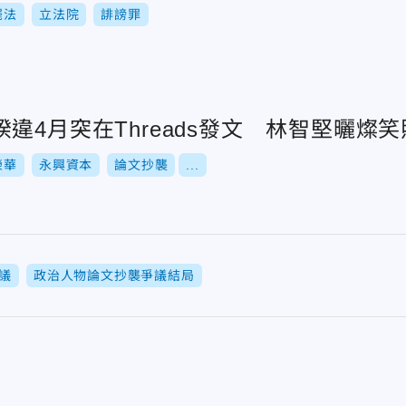
罷法
立法院
誹謗罪
違4月突在Threads發文 林智堅曬燦
榮華
永興資本
論文抄襲
...
議
政治人物論文抄襲爭議結局