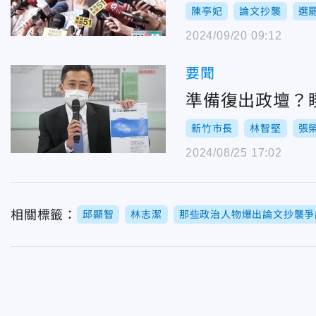
陳亭妃
論文抄襲
選
2024/09/20 09:12
要聞
準備復出政壇？睽
新竹市長
林智堅
張
2024/08/25 17:02
相關標籤：
邱顯智
林志潔
那些政治人物爆出論文抄襲爭