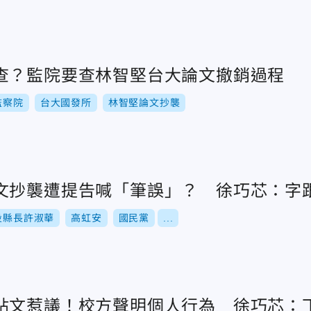
查？監院要查林智堅台大論文撤銷過程
監察院
台大國發所
林智堅論文抄襲
文抄襲遭提告喊「筆誤」？ 徐巧芯：字
投縣長許淑華
高虹安
國民黨
...
貼文惹議！校方聲明個人行為 徐巧芯：