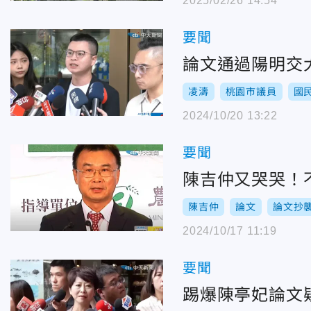
2025/02/26 14:54
要聞
論文通過陽明交
凌濤
桃園市議員
國
2024/10/20 13:22
要聞
陳吉仲又哭哭！
陳吉仲
論文
論文抄
2024/10/17 11:19
要聞
踢爆陳亭妃論文