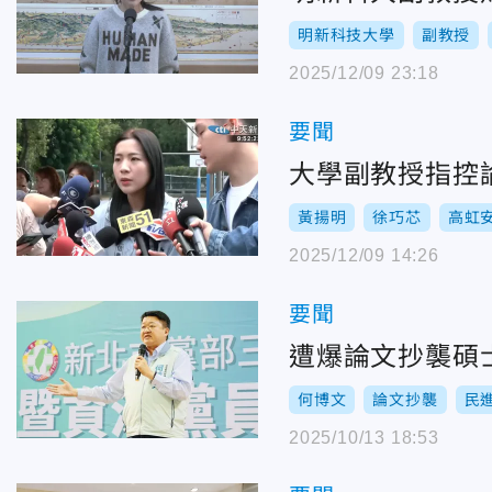
明新科技大學
副教授
2025/12/09 23:18
要聞
大學副教授指控
黃揚明
徐巧芯
高虹
2025/12/09 14:26
要聞
遭爆論文抄襲碩
何博文
論文抄襲
民
2025/10/13 18:53