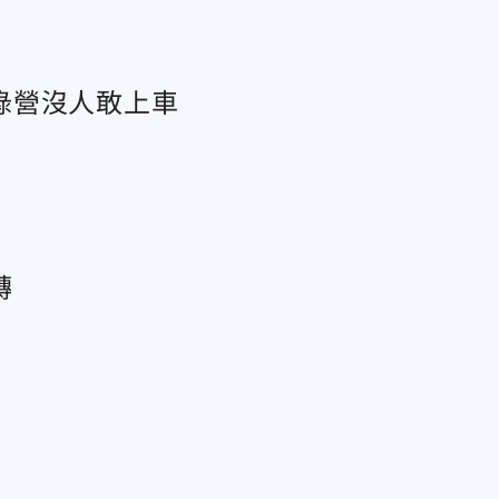
綠營沒人敢上車
轉