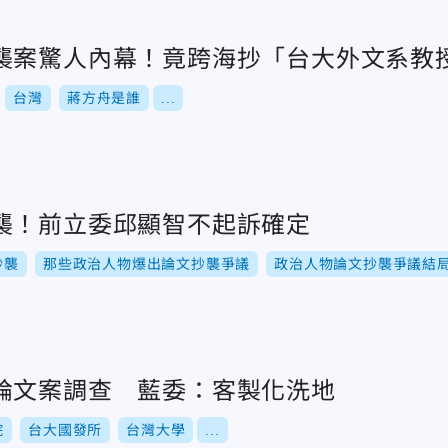
襲案驚人內幕！竟跨海抄「台大外文系教
台灣
蔣方舟是誰
...
襲！前立委邱顯智不起訴確定
抄襲
那些政治人物爆出論文抄襲爭議
政治人物論文抄襲爭議結
論文案調查 藍委：客製化洗地
院
台大國發所
台灣大學
...