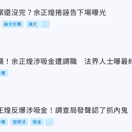
案還沒完？余正煌捲誣告下場曝光
論文抄襲
論文
...
襲！余正煌涉吸金遭調職 法界人士曝最
抄襲
正煌反爆涉吸金！調查局發聲認了抓內鬼
抄襲
個資法
吸金
...