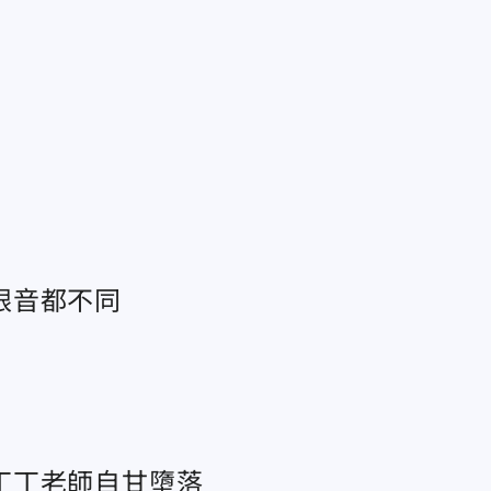
跟音都不同
丁丁老師自甘墮落