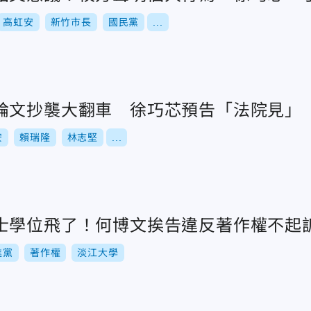
高虹安
新竹市長
國民黨
...
論文抄襲大翻車 徐巧芯預告「法院見」
安
賴瑞隆
林志堅
...
士學位飛了！何博文挨告違反著作權不起
進黨
著作權
淡江大學