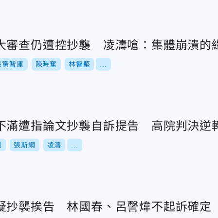
大審查仍遭控抄襲 凌濤嗆：集體崩潰的
民黨智庫
陳時奮
林智堅
...
不滿遭指論文抄襲自訴提告 高院判決逆
襲
張斯綱
凌濤
...
疑抄襲挨告 林國春、呂謦煒不起訴確定