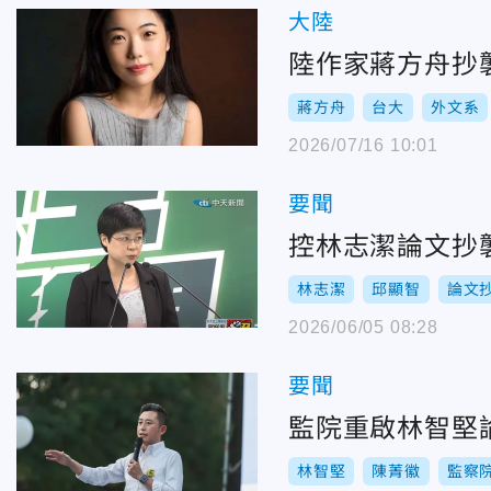
大陸
陸作家蔣方舟抄
蔣方舟
台大
外文系
2026/07/16 10:01
要聞
控林志潔論文抄
林志潔
邱顯智
論文
2026/06/05 08:28
要聞
監院重啟林智堅
林智堅
陳菁徽
監察