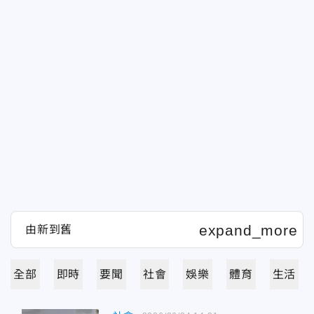
全部
即時
要聞
社會
娛樂
體育
生活