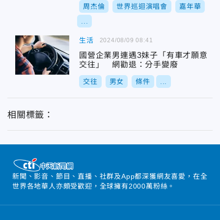
周杰倫
世界巡迴演唱會
嘉年華
...
生活
2024/08/09 08:41
國營企業男連遇3妹子「有車才願意
交往」 網勸退：分手變廢
交往
男女
條件
...
相關標籤：
新聞、影音、節目、直播、社群及App都深獲網友喜愛，在全
世界各地華人亦頗受歡迎，全球擁有2000萬粉絲。