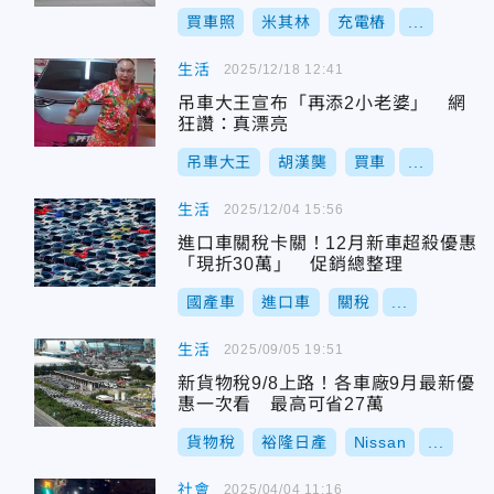
買車照
米其林
充電樁
...
生活
2025/12/18 12:41
吊車大王宣布「再添2小老婆」 網
狂讚：真漂亮
吊車大王
胡漢龑
買車
...
生活
2025/12/04 15:56
進口車關稅卡關！12月新車超殺優惠
「現折30萬」 促銷總整理
國產車
進口車
關稅
...
生活
2025/09/05 19:51
新貨物稅9/8上路！各車廠9月最新優
惠一次看 最高可省27萬
貨物稅
裕隆日產
Nissan
...
社會
2025/04/04 11:16