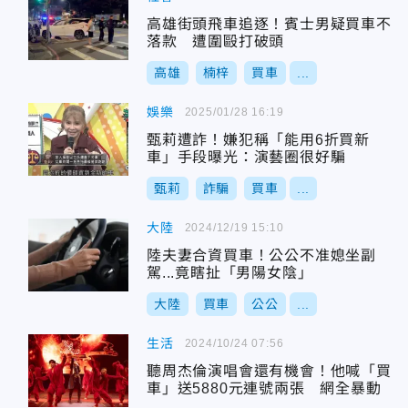
高雄街頭飛車追逐！賓士男疑買車不
落款 遭圍毆打破頭
高雄
楠梓
買車
...
娛樂
2025/01/28 16:19
甄莉遭詐！嫌犯稱「能用6折買新
車」手段曝光：演藝圈很好騙
甄莉
詐騙
買車
...
大陸
2024/12/19 15:10
陸夫妻合資買車！公公不准媳坐副
駕...竟瞎扯「男陽女陰」
大陸
買車
公公
...
生活
2024/10/24 07:56
聽周杰倫演唱會還有機會！他喊「買
車」送5880元連號兩張 網全暴動