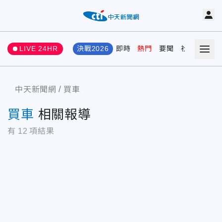
LIVE 24HR
決戰2026
即時
熱門
要聞
社會
娛樂
中天新聞網
買車
買車
相關報導
有
12
項結果