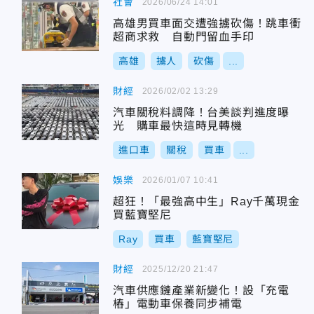
社會
2026/06/24 14:01
高雄男買車面交遭強擄砍傷！跳車衝
超商求救 自動門留血手印
高雄
擄人
砍傷
...
財經
2026/02/02 13:29
汽車關稅料調降！台美談判進度曝
光 購車最快這時見轉機
進口車
關稅
買車
...
娛樂
2026/01/07 10:41
超狂！「最強高中生」Ray千萬現金
買藍寶堅尼
Ray
買車
藍寶堅尼
財經
2025/12/20 21:47
汽車供應鏈產業新變化！設「充電
樁」電動車保養同步補電