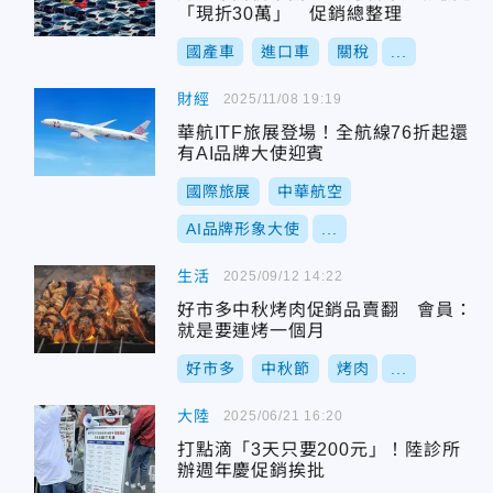
「現折30萬」 促銷總整理
國產車
進口車
關稅
...
財經
2025/11/08 19:19
華航ITF旅展登場！全航線76折起還
有AI品牌大使迎賓
國際旅展
中華航空
AI品牌形象大使
...
生活
2025/09/12 14:22
好市多中秋烤肉促銷品賣翻 會員：
就是要連烤一個月
好市多
中秋節
烤肉
...
大陸
2025/06/21 16:20
打點滴「3天只要200元」！陸診所
辦週年慶促銷挨批