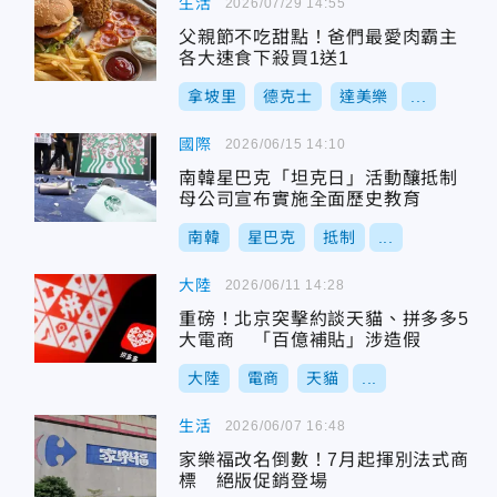
生活
2026/07/29 14:55
父親節不吃甜點！爸們最愛肉霸主
各大速食下殺買1送1
拿坡里
德克士
達美樂
...
國際
2026/06/15 14:10
南韓星巴克「坦克日」活動釀抵制
母公司宣布實施全面歷史教育
南韓
星巴克
抵制
...
大陸
2026/06/11 14:28
重磅！北京突擊約談天貓、拼多多5
大電商 「百億補貼」涉造假
大陸
電商
天貓
...
生活
2026/06/07 16:48
家樂福改名倒數！7月起揮別法式商
標 絕版促銷登場