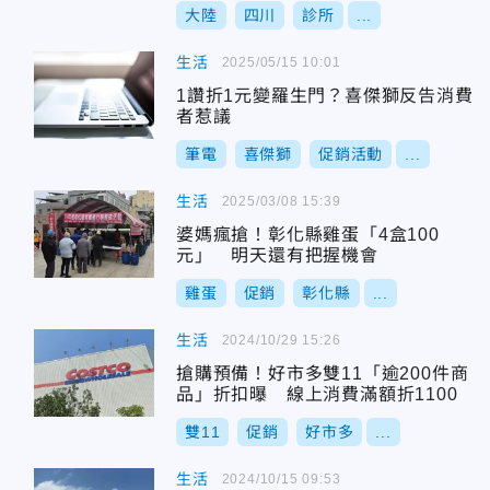
大陸
四川
診所
...
生活
2025/05/15 10:01
1讚折1元變羅生門？喜傑獅反告消費
者惹議
筆電
喜傑獅
促銷活動
...
生活
2025/03/08 15:39
婆媽瘋搶！彰化縣雞蛋「4盒100
元」 明天還有把握機會
雞蛋
促銷
彰化縣
...
生活
2024/10/29 15:26
搶購預備！好市多雙11「逾200件商
品」折扣曝 線上消費滿額折1100
雙11
促銷
好市多
...
生活
2024/10/15 09:53