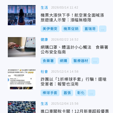
生活
2026/03/14 11:42
機票大漲快下手！航空業全面喊漲
旅遊達人示警：漲幅無極限
美伊衝突
機票促銷
蓋瑞哥
...
健康
2026/02/22 16:52
網購口罩、體溫計小心觸法 食藥署
公布安全指南
食藥署
網購
醫療器材
...
社會
2025/12/14 14:58
詐團以「1折棒球手套」行騙！還嗆
受害者：報警也沒用
棒球手套
囂張
彰化
...
生活
2025/12/04 15:56
進口車關稅卡關！12月新車超殺優惠