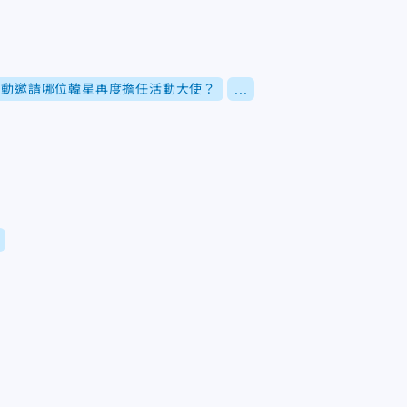
活動邀請哪位韓星再度擔任活動大使？
...