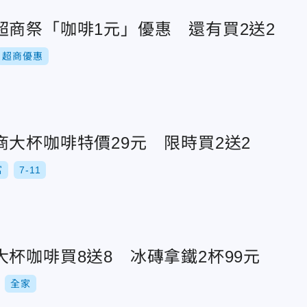
超商祭「咖啡1元」優惠 還有買2送2
超商優惠
大杯咖啡特價29元 限時買2送2
富
7-11
杯咖啡買8送8 冰磚拿鐵2杯99元
全家