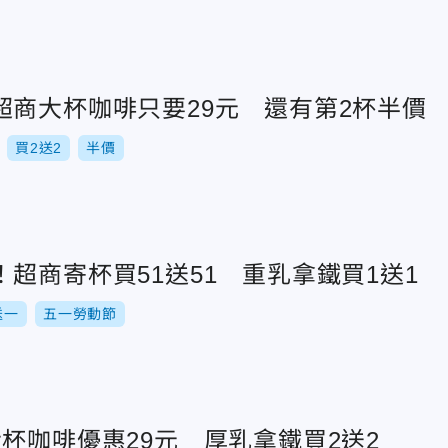
超商大杯咖啡只要29元 還有第2杯半價
買2送2
半價
超商寄杯買51送51 重乳拿鐵買1送1
送一
五一勞動節
杯咖啡優惠29元 厚乳拿鐵買2送2