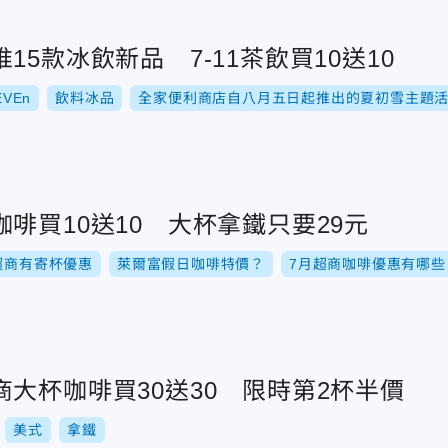
15款冰飲新品 7-11茶飲買10送10
EVEn
飲料冰品
全家便利商店自八月五日起推出的夏初雪主題
啡買10送10 大杯拿鐵只要29元
超商有寄杯優惠
萊爾富假日咖啡特價？
7月超商咖啡優惠有哪些
大杯咖啡買30送30 限時第2杯半價
美式
拿鐵