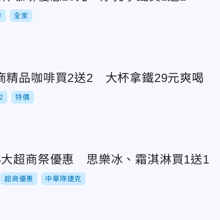
啡
全家
精品咖啡買2送2 大杯拿鐵29元爽喝
2
特價
4大超商祭優惠 思樂冰、霜淇淋買1送1
超商優惠
中華隊捷克