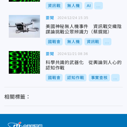
資訊戰
無人機
AI
...
要聞
2024/12/24 15:35
美國神秘無人機事件 資訊戰交織陰
謀論挑戰公眾辨識力（蔡鎤銘）
國戰會
無人機
資訊戰
...
要聞
2024/11/21 08:36
科學共識的武器化 從輿論到人心的
認知作戰
國戰會
認知作戰
事實查核
...
相關標籤：