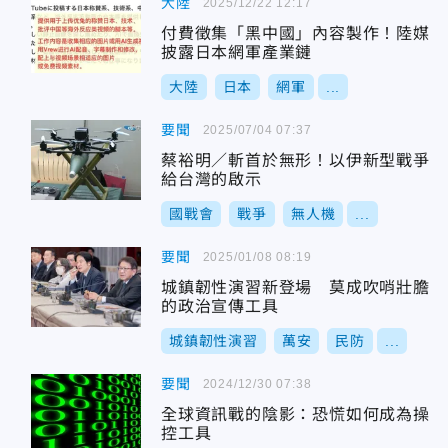
大陸
2025/12/22 12:17
付費徵集「黑中國」內容製作！陸媒
披露日本網軍產業鏈
大陸
日本
網軍
...
要聞
2025/07/04 07:37
蔡裕明／斬首於無形！以伊新型戰爭
給台灣的啟示
國戰會
戰爭
無人機
...
要聞
2025/01/08 08:19
城鎮韌性演習新登場 莫成吹哨壯膽
的政治宣傳工具
城鎮韌性演習
萬安
民防
...
要聞
2024/12/30 07:38
全球資訊戰的陰影：恐慌如何成為操
控工具