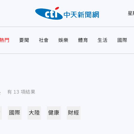
星
熱門
要聞
社會
娛樂
體育
生活
國際
導
有
13
項結果
活
國際
大陸
健康
財經