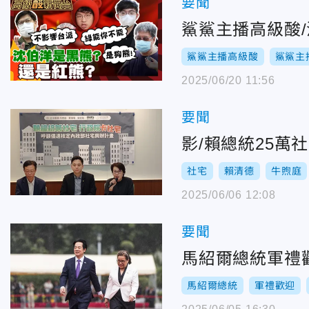
要聞
鯊鯊主播高級酸
鯊鯊主播高級酸
鯊鯊主
2025/06/20 11:56
要聞
影/賴總統25
社宅
賴清德
牛煦庭
2025/06/06 12:08
要聞
馬紹爾總統軍禮
馬紹爾總統
軍禮歡迎