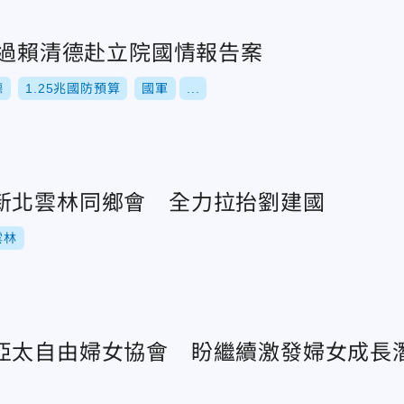
通過賴清德赴立院國情報告案
德
1.25兆國防預算
國軍
...
新北雲林同鄉會 全力拉抬劉建國
雲林
亞太自由婦女協會 盼繼續激發婦女成長