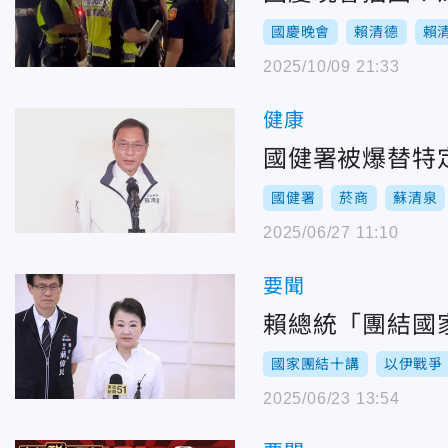
國慶晚會
賴清德
賴
2025/10/09 21:33
健康
國健署被爆替特
國健署
菸商
蘇清泉
2025/06/27 11:10
要聞
賴總統「團結國
國家團結十講
以伊戰爭
2025/06/23 13:54