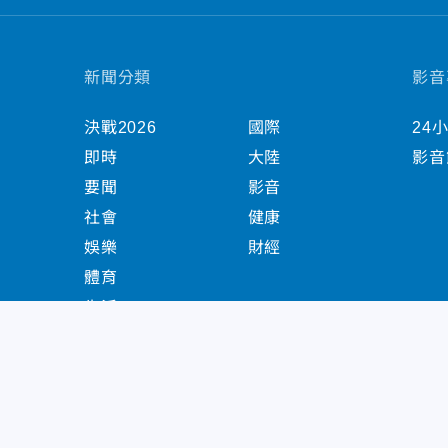
新聞分類
影音
決戰2026
國際
24
即時
大陸
影音
要聞
影音
社會
健康
娛樂
財經
體育
生活
中天新聞網版權所有 © 2022 CTiTV Inc. all Right
China Times Group