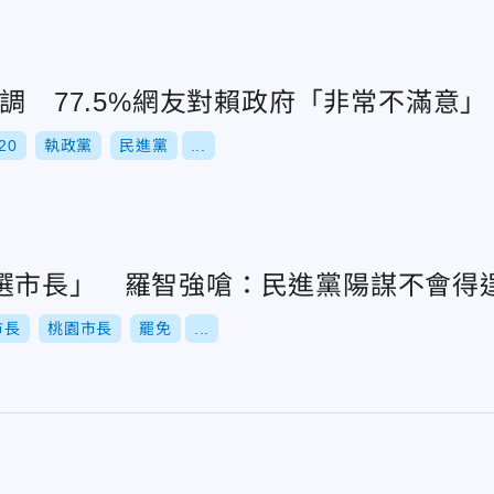
民調 77.5%網友對賴政府「非常不滿意」
20
執政黨
民進黨
...
選市長」 羅智強嗆：民進黨陽謀不會得
市長
桃園市長
罷免
...