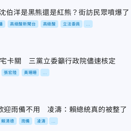
/沈伯洋是黑熊還是紅熊？街訪民眾噴爆了
播
高級酸新聞台
高級酸
立法委員
...
萬社宅卡關 三黨立委籲行政院儘速核定
張宏陸
黃珊珊
...
歡迎雨備不用 凌濤：賴總統真的被整了
賴清德
雨備
凌濤
...