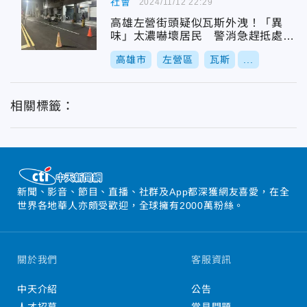
社會
2024/11/12 22:29
高雄左營街頭疑似瓦斯外洩！「異
味」太濃嚇壞居民 警消急趕抵處置
中
高雄市
左營區
瓦斯
...
相關標籤：
新聞、影音、節目、直播、社群及App都深獲網友喜愛，在全
世界各地華人亦頗受歡迎，全球擁有2000萬粉絲。
關於我們
客服資訊
中天介紹
公告