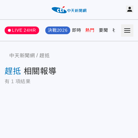
LIVE 24HR
決戰2026
即時
熱門
要聞
社會
娛樂
中天新聞網
趕抵
趕抵
相關報導
有
1
項結果