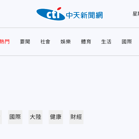
星
熱門
要聞
社會
娛樂
體育
生活
國際
活
國際
大陸
健康
財經