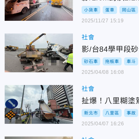
小貨車
蛋車
岡山區
2025/11/27 15:19
社會
影/台84學甲
砂石車
拖板車
車斗
2025/04/08 16:08
社會
扯爆！八里糊塗
新北市
八里區
事故
2025/04/07 16:26