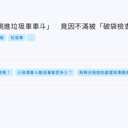
跳進垃圾車車斗」 竟因不滿被「破袋檢
長
垃圾車
...
法嗎？
小貨車車斗載長輩會罰多少？
新興分局如何處理貨車違