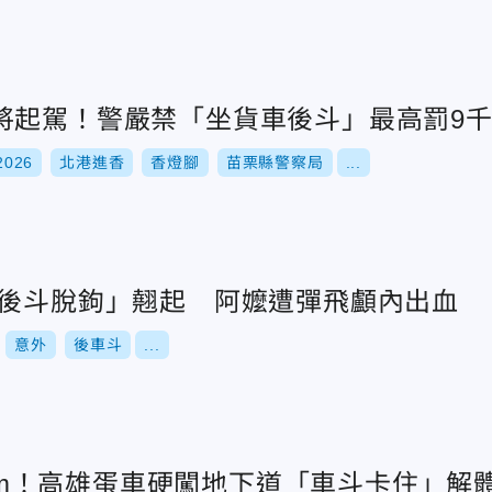
將起駕！警嚴禁「坐貨車後斗」最高罰9
026
北港進香
香燈腳
苗栗縣警察局
...
「後斗脫鉤」翹起 阿嬤遭彈飛顱內出血
意外
後車斗
...
2.2m！高雄蛋車硬闖地下道「車斗卡住」解