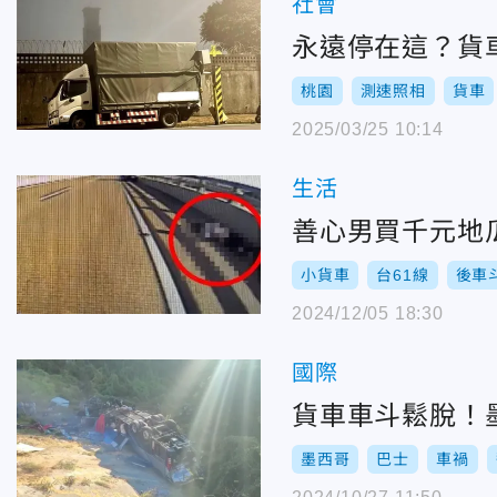
社會
永遠停在這？貨
桃園
測速照相
貨車
2025/03/25 10:14
生活
善心男買千元地
小貨車
台61線
後車
2024/12/05 18:30
國際
貨車車斗鬆脫！
墨西哥
巴士
車禍