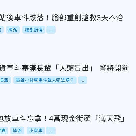
員站後車斗跌落！腦部重創搶救3天不治
運
摔落
腦部損傷
...
小貨車斗塞滿長輩「人頭冒出」 警將開罰
長輩
高雄小貨車車斗載人犯法嗎？
...
包放車斗忘拿！4萬現金街頭「滿天飛」
皮夾
掉落
小貨車
...