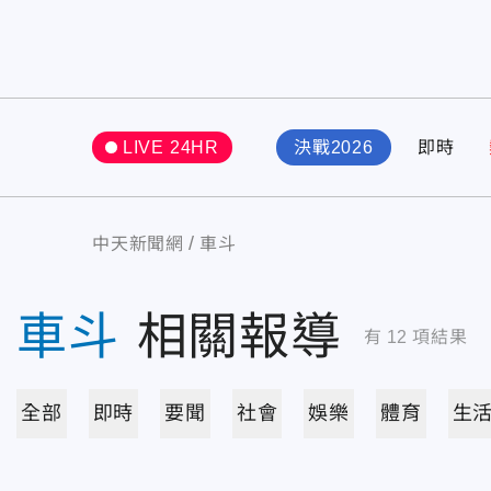
LIVE 24HR
決戰2026
即時
中天新聞網
車斗
車斗
相關報導
有
12
項結果
全部
即時
要聞
社會
娛樂
體育
生