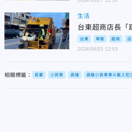
2024/10/27 11:50
生活
台東超商店長「
台東
卑南
超商
店
2024/08/25 12:53
相關標籤：
長輩
小貨車
高雄
高雄小貨車車斗載人犯