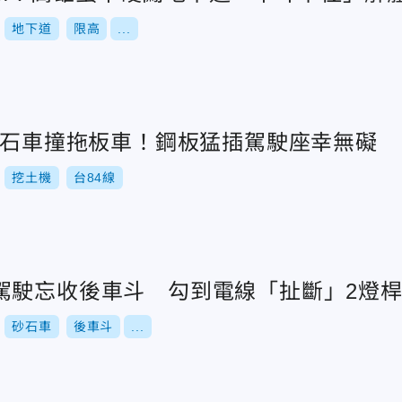
地下道
限高
...
段砂石車撞拖板車！鋼板猛插駕駛座幸無礙
挖土機
台84線
駕駛忘收後車斗 勾到電線「扯斷」2燈
砂石車
後車斗
...