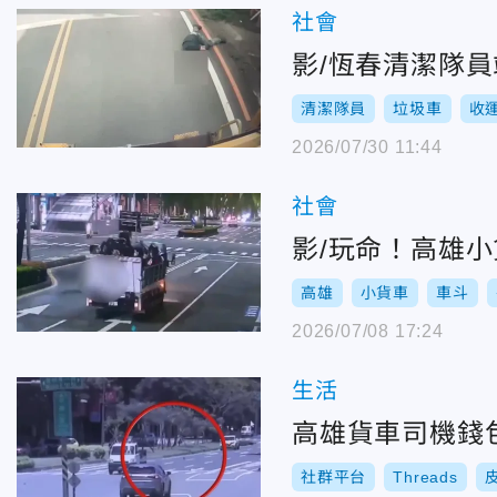
社會
影/恆春清潔隊
清潔隊員
垃圾車
收
2026/07/30 11:44
社會
影/玩命！高雄
高雄
小貨車
車斗
2026/07/08 17:24
生活
高雄貨車司機錢
社群平台
Threads