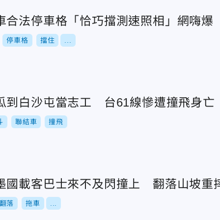
車合法停車格「恰巧擋測速照相」網嗨爆
停車格
擋住
...
瓜到白沙屯當志工 台61線慘遭撞飛身亡
斗
聯結車
撞飛
墨國載客巴士來不及閃撞上 翻落山坡重摔
翻落
拖車
...