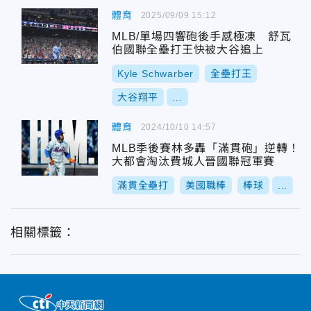
體育
2025/09/09 15:12
MLB/單場四響砲後手感極凍 舒瓦
伯國聯全壘打王快被大谷追上
Kyle Schwarber
全壘打王
大谷翔平
...
體育
2024/10/10 14:57
MLB季後賽林多轟「滿貫砲」逆轉！
大都會淘汰費城人晉國聯冠軍賽
滿貫全壘打
美國職棒
棒球
...
相關標籤：