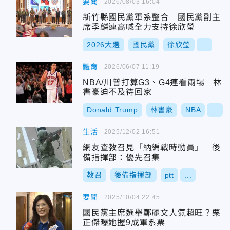
要聞
2026/08/03 16:04
新竹縣國民黨軍系整合 國民黨副主
席季麟連高喊全力支持徐欣瑩
2026大選
國民黨
徐欣瑩
...
體育
2026/06/07 11:19
NBA/川普打算G3、G4連看兩場 林
書豪迫不及待回家
Donald Trump
林書豪
NBA
...
生活
2025/12/02 16:51
網友查教召見「納編戰時動員」 後
備指揮部：優先召集
教召
後備指揮部
ptt
...
要聞
2025/10/04 22:45
國民黨主席選舉鄭麗文人氣超旺？栗
正傑曝她握9成軍系票