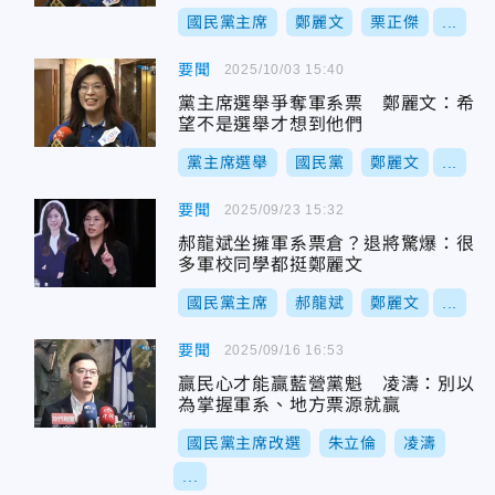
國民黨主席
鄭麗文
栗正傑
...
要聞
2025/10/03 15:40
黨主席選舉爭奪軍系票 鄭麗文：希
望不是選舉才想到他們
黨主席選舉
國民黨
鄭麗文
...
要聞
2025/09/23 15:32
郝龍斌坐擁軍系票倉？退將驚爆：很
多軍校同學都挺鄭麗文
國民黨主席
郝龍斌
鄭麗文
...
要聞
2025/09/16 16:53
贏民心才能贏藍營黨魁 凌濤：別以
為掌握軍系、地方票源就贏
國民黨主席改選
朱立倫
凌濤
...