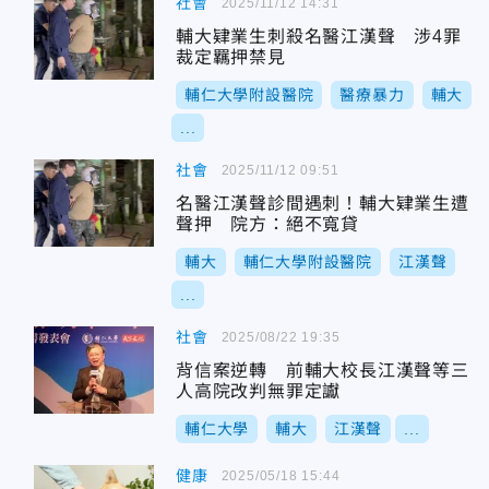
社會
2025/11/12 14:31
輔大肄業生刺殺名醫江漢聲 涉4罪
裁定羈押禁見
輔仁大學附設醫院
醫療暴力
輔大
...
社會
2025/11/12 09:51
名醫江漢聲診間遇刺！輔大肄業生遭
聲押 院方：絕不寬貸
輔大
輔仁大學附設醫院
江漢聲
...
社會
2025/08/22 19:35
背信案逆轉 前輔大校長江漢聲等三
人高院改判無罪定讞
輔仁大學
輔大
江漢聲
...
健康
2025/05/18 15:44