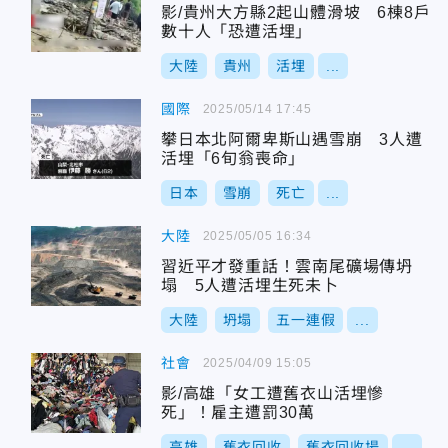
影/貴州大方縣2起山體滑坡 6棟8戶
數十人「恐遭活埋」
大陸
貴州
活埋
...
國際
2025/05/14 17:45
攀日本北阿爾卑斯山遇雪崩 3人遭
活埋「6旬翁喪命」
日本
雪崩
死亡
...
大陸
2025/05/05 16:34
習近平才發重話！雲南尾礦場傳坍
塌 5人遭活埋生死未卜
大陸
坍塌
五一連假
...
社會
2025/04/09 15:05
影/高雄「女工遭舊衣山活埋慘
死」！雇主遭罰30萬
高雄
舊衣回收
舊衣回收場
...