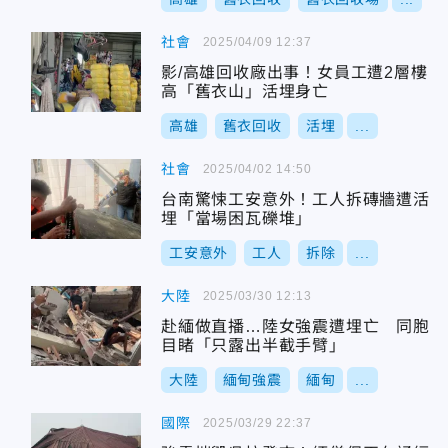
社會
2025/04/09 12:37
影/高雄回收廠出事！女員工遭2層樓
高「舊衣山」活埋身亡
高雄
舊衣回收
活埋
...
社會
2025/04/02 14:50
台南驚悚工安意外！工人拆磚牆遭活
埋「當場困瓦礫堆」
工安意外
工人
拆除
...
大陸
2025/03/30 12:13
赴緬做直播…陸女強震遭埋亡 同胞
目睹「只露出半截手臂」
大陸
緬甸強震
緬甸
...
國際
2025/03/29 22:37