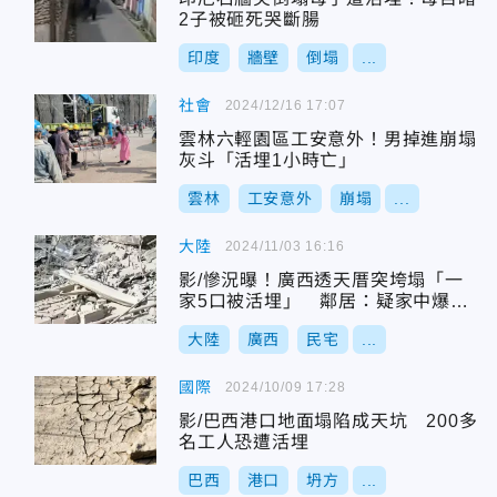
2子被砸死哭斷腸
印度
牆壁
倒塌
...
社會
2024/12/16 17:07
雲林六輕園區工安意外！男掉進崩塌
灰斗「活埋1小時亡」
雲林
工安意外
崩塌
...
大陸
2024/11/03 16:16
影/慘況曝！廣西透天厝突垮塌「一
家5口被活埋」 鄰居：疑家中爆竹
爆炸
大陸
廣西
民宅
...
國際
2024/10/09 17:28
影/巴西港口地面塌陷成天坑 200多
名工人恐遭活埋
巴西
港口
坍方
...