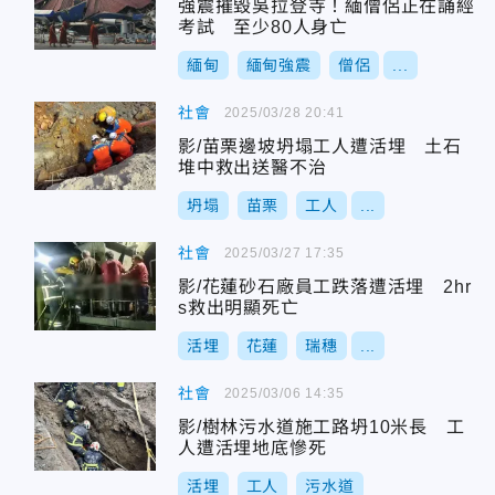
強震摧毀吳拉登寺！緬僧侶正在誦經
考試 至少80人身亡
緬甸
緬甸強震
僧侶
...
社會
2025/03/28 20:41
影/苗栗邊坡坍塌工人遭活埋 土石
堆中救出送醫不治
坍塌
苗栗
工人
...
社會
2025/03/27 17:35
影/花蓮砂石廠員工跌落遭活埋 2hr
s救出明顯死亡
活埋
花蓮
瑞穗
...
社會
2025/03/06 14:35
影/樹林污水道施工路坍10米長 工
人遭活埋地底慘死
活埋
工人
污水道