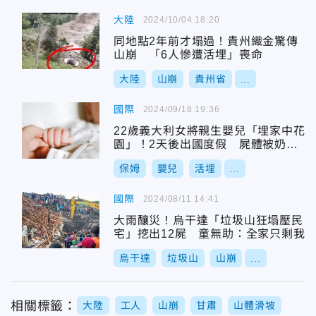
大陸
2024/10/04 18:20
同地點2年前才塌過！貴州織金驚傳
山崩 「6人慘遭活埋」喪命
大陸
山崩
貴州省
...
國際
2024/09/18 19:36
22歲義大利女將親生嬰兒「埋家中花
園」！2天後出國度假 屍體被奶奶
的狗挖出
保姆
嬰兒
活埋
...
國際
2024/08/11 14:41
大雨釀災！烏干達「垃圾山狂塌壓民
宅」挖出12屍 童無助：全家只剩我
烏干達
垃圾山
山崩
...
相關標籤：
大陸
工人
山崩
甘肅
山體滑坡