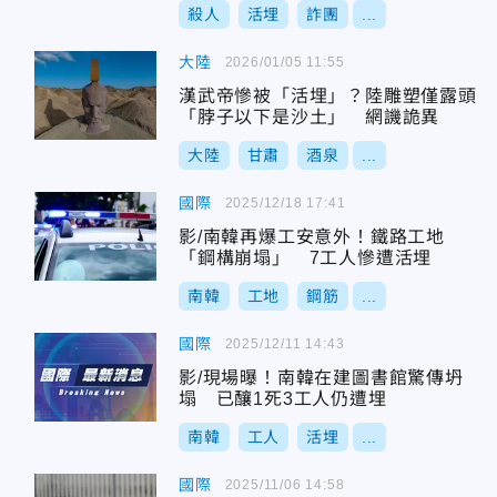
殺人
活埋
詐團
...
大陸
2026/01/05 11:55
漢武帝慘被「活埋」？陸雕塑僅露頭
「脖子以下是沙土」 網譏詭異
大陸
甘肅
酒泉
...
國際
2025/12/18 17:41
影/南韓再爆工安意外！鐵路工地
「鋼構崩塌」 7工人慘遭活埋
南韓
工地
鋼筋
...
國際
2025/12/11 14:43
影/現場曝！南韓在建圖書館驚傳坍
塌 已釀1死3工人仍遭埋
南韓
工人
活埋
...
國際
2025/11/06 14:58