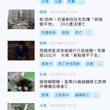
大陸
山崩
失聯
...
國際
2025/07/06 17:08
影/恐怖！巴基斯坦住宅危樓「倒塌
變平地」 19人遭活埋亡
巴基斯坦
倒塌
死亡
...
娛樂
2025/06/17 19:43
西國男星深夜搶銀行只為被關！突暴
瘦10公斤 大喊「差點撐不下去」
奧斯卡
馬丁史柯西斯
活埋
...
社會
2025/05/31 19:25
搶救瞬間曝！苗栗24歲越籍移工跌預
拌槽遭活埋身亡
苗栗
工安意外
越籍移工
...
大陸
2025/05/22 15:12