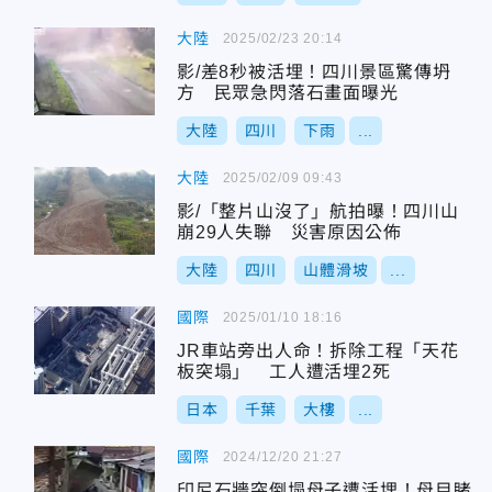
大陸
2025/02/23 20:14
影/差8秒被活埋！四川景區驚傳坍
方 民眾急閃落石畫面曝光
大陸
四川
下雨
...
大陸
2025/02/09 09:43
影/「整片山沒了」航拍曝！四川山
崩29人失聯 災害原因公佈
大陸
四川
山體滑坡
...
國際
2025/01/10 18:16
JR車站旁出人命！拆除工程「天花
板突塌」 工人遭活埋2死
日本
千葉
大樓
...
國際
2024/12/20 21:27
印尼石牆突倒塌母子遭活埋！母目睹