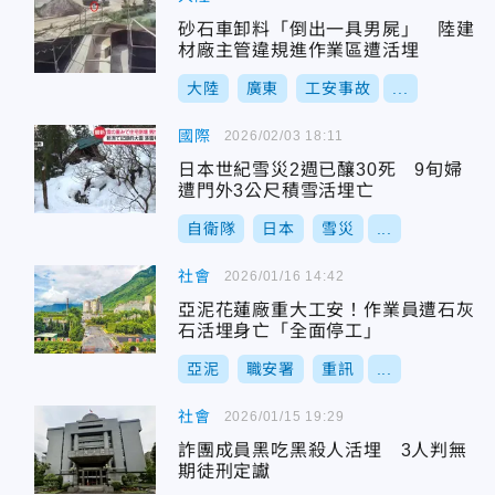
砂石車卸料「倒出一具男屍」 陸建
材廠主管違規進作業區遭活埋
大陸
廣東
工安事故
...
國際
2026/02/03 18:11
日本世紀雪災2週已釀30死 9旬婦
遭門外3公尺積雪活埋亡
自衛隊
日本
雪災
...
社會
2026/01/16 14:42
亞泥花蓮廠重大工安！作業員遭石灰
石活埋身亡「全面停工」
亞泥
職安署
重訊
...
社會
2026/01/15 19:29
詐團成員黑吃黑殺人活埋 3人判無
期徒刑定讞