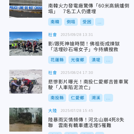
南韓火力發電廠驚傳「60米高鍋爐倒
塌」 7名工人仍遭埋
南韓
倒塌
受困
...
社會
2025/09/28 13:31
影/跟死神搶時間！佛祖街成煉獄
「活埋砂石場女子」今持續搜救
花蓮縣
光復鄉
潰堤
...
社會
2025/08/24 17:30
悲慘影片曝光！南投仁愛鄉吉普車駕
駛「人車陷泥流亡」
南投縣
仁愛鄉
溯溪
...
大陸
2025/07/28 15:45
陸暴雨災情頻傳！河北山崩4死8失
聯 雲南有轎車遭活埋5罹難