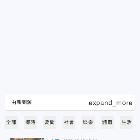
全部
即時
要聞
社會
娛樂
體育
生活