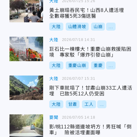
大陸
2026/07/25 15:26
黃土崩塌吞民宅！山西8人遭活埋
全數尋獲5死3傷送醫
大陸
山體滑坡
山崩
...
大陸
2026/07/18 14:31
巨石比一棟樓大！重慶山崩救援陷困
境 專家駁「爆炸引發山崩」
大陸
重慶山崩
重慶
...
大陸
2026/07/07 15:31
剛下車就塌了！甘肅山崩33工人遭活
埋 已致5死12人仍受困
大陸
甘肅
工人
...
要聞
2026/07/05 14:18
影/桃112縣道邊坡坍方！男狂喊「倒
車」 險被活埋畫面曝