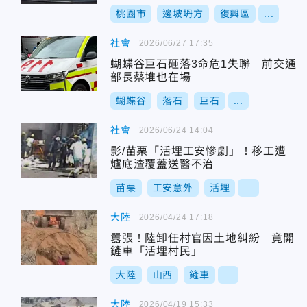
桃園市
邊坡坍方
復興區
...
社會
2026/06/27 17:35
蝴蝶谷巨石砸落3命危1失聯 前交通
部長蔡堆也在場
蝴蝶谷
落石
巨石
...
社會
2026/06/24 14:04
影/苗栗「活埋工安慘劇」！移工遭
爐底渣覆蓋送醫不治
苗栗
工安意外
活埋
...
大陸
2026/04/24 17:18
囂張！陸卸任村官因土地糾紛 竟開
鏟車「活埋村民」
大陸
山西
鏟車
...
大陸
2026/04/19 15:33