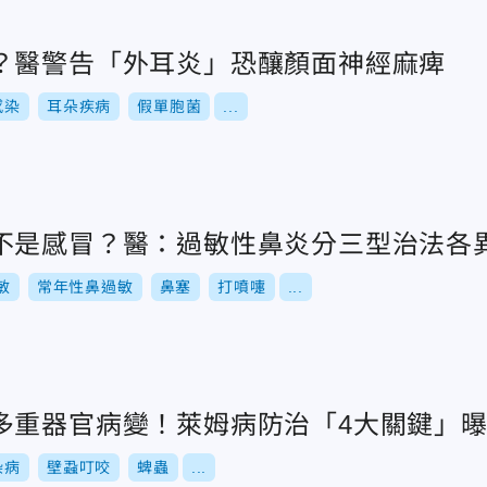
？醫警告「外耳炎」恐釀顏面神經麻痺
感染
耳朵疾病
假單胞菌
...
不是感冒？醫：過敏性鼻炎分三型治法各
敏
常年性鼻過敏
鼻塞
打噴嚏
...
多重器官病變！萊姆病防治「4大關鍵」
染病
壁蝨叮咬
蜱蟲
...