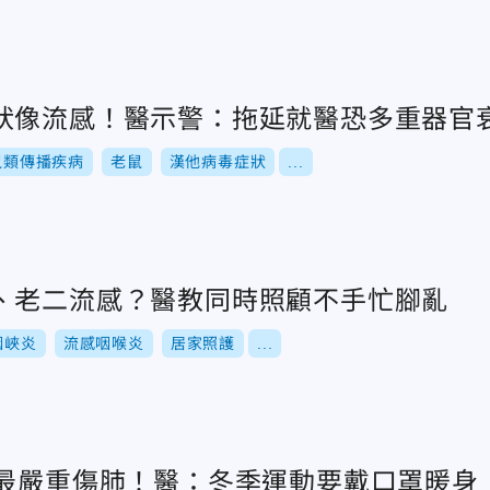
狀像流感！醫示警：拖延就醫恐多重器官
鼠類傳播疾病
老鼠
漢他病毒症狀
...
、老二流感？醫教同時照顧不手忙腳亂
咽峽炎
流感咽喉炎
居家照護
...
汙最嚴重傷肺！醫：冬季運動要戴口罩暖身