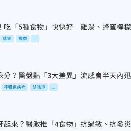
！吃「5種食物」快快好 雞湯、蜂蜜檸
感冒
換季
...
麼分？醫盤點「3大差異」流感會半天內
呼吸道疾病
胡皓淳
...
牙起來？醫激推「4食物」抗過敏、抗發