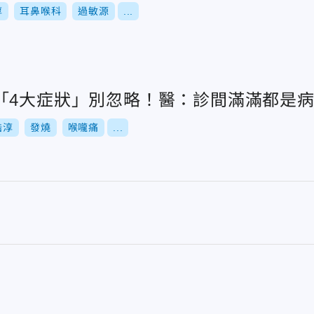
淳
耳鼻喉科
過敏源
...
「4大症狀」別忽略！醫：診間滿滿都是
皓淳
發燒
喉嚨痛
...