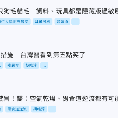
只狗毛貓毛 飼料、玩具都是隱藏版過敏
輔仁大學附設醫院
耳鼻喉科
過敏原
...
大措施 台灣醫看到第五點笑了
工
戒嚴令
胡皓淳
...
感冒！醫：空氣乾燥、胃食道逆流都有可
燥
胃食道逆流
胡皓淳
...