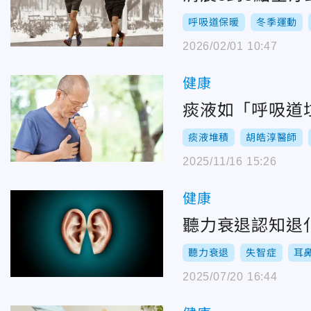
呼吸道保暖
冬季運動
2026/02/01 10:47
健康
痰液如「呼吸道
痰液堆積
胡皓淳醫師
2025/11/16 15:26
健康
聽力衰退認知退
聽力衰退
失智症
耳
2025/07/20 16:44