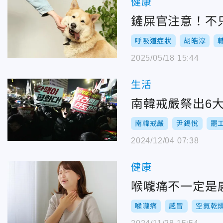
健康
鏟屎官注意！不
呼吸道症狀
胡皓淳
2025/05/18 15:44
生活
南韓戒嚴祭出6
南韓戒嚴
尹錫悅
罷
2024/12/04 07:38
健康
喉嚨痛不一定是
喉嚨痛
感冒
空氣乾