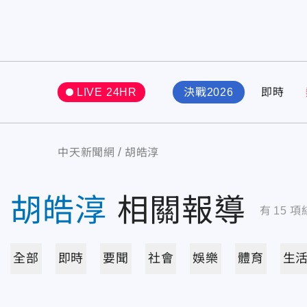
LIVE 24HR
決戰2026
即時
中天新聞網
胡皓淳
胡皓淳
相關報導
有
15
項
全部
即時
要聞
社會
娛樂
體育
生