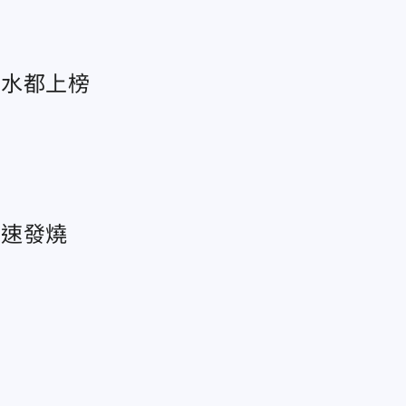
檬水都上榜
迅速發燒
炎