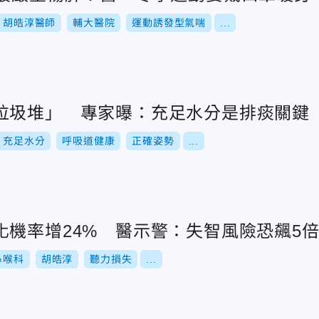
胡皓淳醫師
輔大醫院
運動誘發型氣喘
...
垃圾堆」 專家曝：充足水分是排痰關鍵
充足水分
呼吸道健康
正確姿勢
...
化機率增24% 醫示警：失智風險恐飆5
鼻喉科
胡皓淳
聽力損失
...