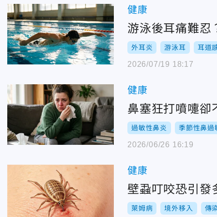
健康
游泳後耳痛難忍
外耳炎
游泳耳
耳道
2026/07/19 18:17
健康
鼻塞狂打噴嚏卻
過敏性鼻炎
季節性鼻過
2026/06/26 16:19
健康
壁蝨叮咬恐引發
萊姆病
境外移入
傳