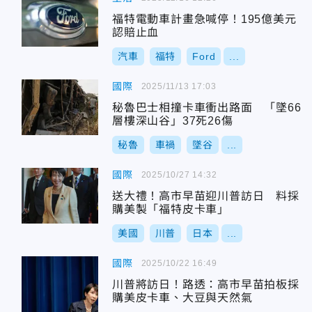
福特電動車計畫急喊停！195億美元
認賠止血
汽車
福特
Ford
...
國際
2025/11/13 17:03
秘魯巴士相撞卡車衝出路面 「墜66
層樓深山谷」37死26傷
秘魯
車禍
墜谷
...
國際
2025/10/27 14:32
送大禮！高市早苗迎川普訪日 料採
購美製「福特皮卡車」
美國
川普
日本
...
國際
2025/10/22 16:49
川普將訪日！路透：高市早苗拍板採
購美皮卡車、大豆與天然氣