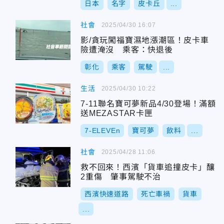
日本
名字
皮卡丘
...
社會
2025/04/30 16:07
影/貪玩闖福寶濕地漲潮區！皮卡車
險遭淹沒 乘客：快退後
彰化
乘客
駕駛
...
生活
2025/04/30 10:22
7-11聯名寶可夢新品4/30登場！滿額
送MEZASTAR卡匣
7-ELEVEn
寶可夢
飲料
...
社會
2025/04/28 11:06
救不回來！西濱「貨車追撞皮卡」釀
2重傷 肇事駕駛不治
西濱快速道路
死亡車禍
貨車
...