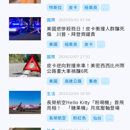
特斯拉
皮卡
紐奧良
...
國際
2025/01/02 07:08
美國悲慘殺戮日！皮卡衝撞人群釀死
傷 川普、拜登齊譴責
美國
紐奧良
皮卡
...
國際
2024/12/07 17:51
皮卡逆向對撞來車！美密西西比州際
公路重大車禍釀6死
美國
高速公路
事故
...
生活
2024/12/04 16:50
長榮航空Hello Kitty「粉萌機」首飛
亮相！ 「糖果機」月底壓軸登場
長榮航空
粉紅色
仙台
...