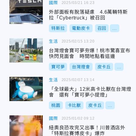
國際
2025/03/21 16:23
外部面板有脫落疑慮 4.6萬輛特斯
拉「Cyber​​truck」被召回
特斯拉
電動皮卡
召回
...
生活
2025/02/15 13:20
台灣燈會寶可夢夯爆！桃市驚喜宣布
快閃見面會 時間地點看這邊
寶可夢
台灣燈會
皮卡丘
...
生活
2025/02/07 13:14
「全球最大」12米高卡比獸在台灣燈
會 還有「寶可夢小提燈」
桃園
卡比獸
皮卡丘
...
國際
2025/01/02 09:12
紐奧良恐攻完又出事！川普酒店外
「特斯拉賽博皮卡」爆炸