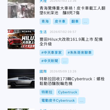
大陸
2026/07/03 13:36
青海驚傳重大車禍！皮卡車載工人翻
墜6米深池 釀8死7傷
青海
皮卡車
翻車
...
生活
2026/07/02 09:57
豐田Hilux大改款161.9萬上市 配備
全升級
#中天車享家
#朱朱哥來聊車
#中天新聞
...
國際
2026/05/09 13:26
特斯拉回收173輛Cybertruck：螺栓
鬆動恐釀脫輪危機
特斯拉
Cybertruck
電動皮卡Cybertruck
...