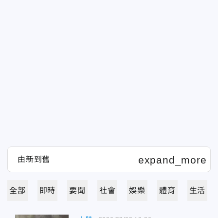
全部
即時
要聞
社會
娛樂
體育
生活