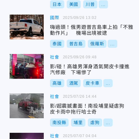
日本
美國
川普
...
國際
2025/09/26 13:02
嗨過頭！俄男遊普吉島車上拍「不雅
動作片」 機場出境被逮
泰國
普吉島
俄羅斯
...
社會
2025/09/26 09:48
影/碰！高雄男渾身酒氣開皮卡撞進
汽修廠 下場慘了
高雄
酒駕
皮卡車
...
社會
2025/07/26 14:44
影/超震撼畫面！南投埔里疑虐狗
皮卡雨中拖行哈士奇
南投縣
埔里
虐狗
...
社會
2025/07/07 04:04