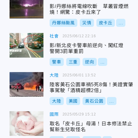
影/丹娜絲將電線吹斷 草叢冒煙燃
燒！網驚：皮卡丘來了
丹娜絲颱風
災情
皮卡丘
...
社會
2025/06/12 22:16
影/新北皮卡警車前逆向、闖紅燈
警開3罰單重罰
警車
三重
逆向
...
大陸
2025/06/01 13:52
陸客黃石公園車禍5死8傷！美證實肇
事駕駛「酒精超標2倍」
大陸
美國
黃石公園
...
國際
2025/05/29 15:12
取名「皮卡丘」母湯！日本修法禁止
幫新生兒取怪名