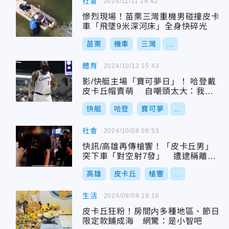
社會
2024/11/11 19:42
慘烈現場！苗栗三灣重機男碰撞皮卡
車「飛墜9米深河床」全身快碎光
苗栗
機車
三灣
...
體育
2024/10/12 15:43
影/快艇主場「寶可夢日」！ 哈登戴
皮卡丘帽賣萌 自嘲頭太大：我要
全抓了
快艇
哈登
寶可夢
...
社會
2024/10/08 09:53
快訊/高雄再傳槍響！「皮卡丘男」
突下車「對空射7發」 遭逮稱離婚
心情差
高雄
皮卡丘
槍響
...
生活
2024/09/09 19:16
皮卡丘狂粉！房間内多種地區、節日
限定款鋪成海 網驚：是小智吧