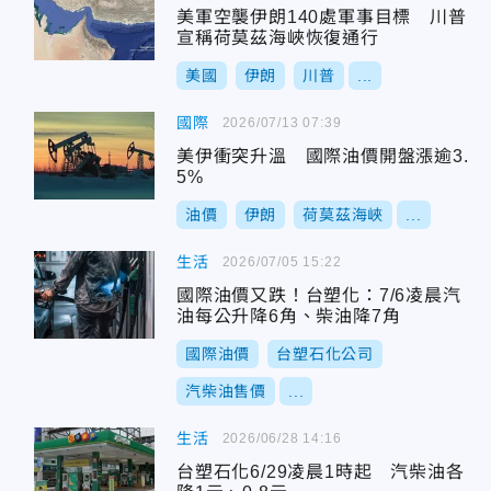
美軍空襲伊朗140處軍事目標 川普
宣稱荷莫茲海峽恢復通行
美國
伊朗
川普
...
國際
2026/07/13 07:39
美伊衝突升溫 國際油價開盤漲逾3.
5%
油價
伊朗
荷莫茲海峽
...
生活
2026/07/05 15:22
國際油價又跌！台塑化：7/6凌晨汽
油每公升降6角、柴油降7角
國際油價
台塑石化公司
汽柴油售價
...
生活
2026/06/28 14:16
台塑石化6/29凌晨1時起 汽柴油各