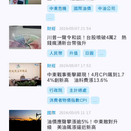
中東危機
國際油價
中油公司
...
財經
2026/05/07 21:54
川普一聲令和談！台股噴破4萬2 熱
錢瘋湧新台幣強升
人民幣
升值
日圓
...
財經
2026/05/07 17:52
中東戰事衝擊顯現！4月CPI飆到1.7
4%創新高 油料費漲13.6%
行政院
主計總處
消費者物價指數CPI
...
國際
2026/05/05 11:17
油價應聲攀漲逾5%！中東敵對升
級 美油飆漲逼近新高