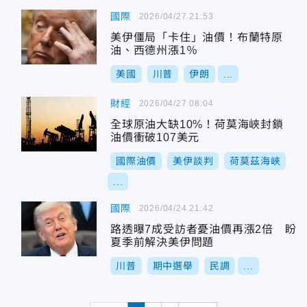
國際
2026/04/27 21:53
美伊僵局「卡住」油價！布蘭特原
油、西德州漲1％
美國
川普
伊朗
...
財經
2026/04/27 08:04
全球原油大缺10%！荷莫海峽封鎖
油價衝破107美元
國際油價
美伊談判
荷莫茲海峽
...
國際
2026/04/24 21:42
路透曝7成受訪者憂油價再漲2倍 盼
夏季前解決美伊問題
川普
期中選舉
民調
...