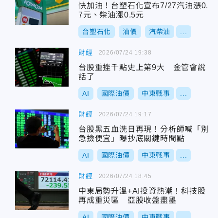
快加油！台塑石化宣布7/27汽油漲0.
7元、柴油漲0.5元
台塑石化
油價
汽柴油
...
財經
2026/07/24 19:38
台股重挫千點史上第9大 金管會說
話了
AI
國際油價
中東戰事
...
財經
2026/07/24 19:17
台股黑五血洗日再現！分析師喊「別
急撿便宜」曝抄底關鍵時間點
AI
國際油價
中東戰事
...
財經
2026/07/24 18:45
中東局勢升溫+AI投資熱潮！科技股
再成重災區 亞股收盤盡墨
AI
國際油價
中東戰事
...