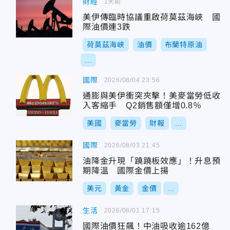
財經
1天前
美伊傳臨時協議重啟荷莫茲海峽 國
際油價連3跌
荷莫茲海峽
油價
布蘭特原油
...
國際
2026/08/04 23:56
通膨與美伊衝突夾擊！美麥當勞低收
入客縮手 Q2銷售額僅增0.8％
美國
麥當勞
財報
...
國際
2026/08/03 21:45
油降金升現「蹺蹺板效應」！升息預
期降溫 國際金價上揚
美元
黃金
金價
...
生活
2026/08/01 17:15
國際油價狂飆！中油吸收逾162億