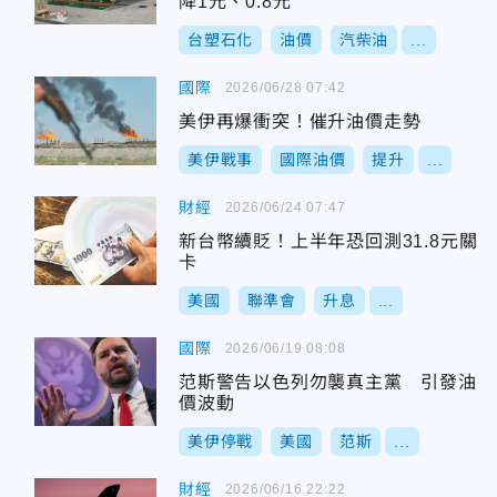
降1元、0.8元
台塑石化
油價
汽柴油
...
國際
2026/06/28 07:42
美伊再爆衝突！催升油價走勢
美伊戰事
國際油價
提升
...
財經
2026/06/24 07:47
新台幣續貶！上半年恐回測31.8元關
卡
美國
聯準會
升息
...
國際
2026/06/19 08:08
范斯警告以色列勿襲真主黨 引發油
價波動
美伊停戰
美國
范斯
...
財經
2026/06/16 22:22