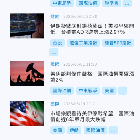
中東局勢
國際油價
聯準會
...
財經
2026/06/01 22:30
伊朗擬徹底封鎖荷莫茲！美股早盤開
低 台積電ADR逆勢上漲2.97％
台股
道瓊工業指數
標普500指數
...
國際
2026/06/01 11:33
美伊談判條件嚴格 國際油價開盤漲
逾2%
國際油價
中東戰爭
美國
...
國際
2026/05/29 21:21
市場樂觀看待美伊停戰希望 國際油
價創近6年單月最大跌幅
美國
伊朗
國際油價
...