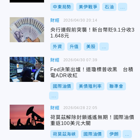
中東局勢
美伊戰爭
石油
...
財經
2026/04/30 20:14
央行連假前突襲！新台幣貶9.1分收3
1.648元
外資
升值
美股
...
財經
2026/04/30 07:39
Fed決策出爐！道瓊標普收黑 台積
電ADR收紅
國際油價
美債殖利率
聯準會
...
財經
2026/04/28 22:05
荷莫茲解除封鎖遙遙無期！國際油價
重返100美元大關
荷莫茲海峽
國際油價
伊朗
...