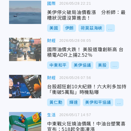
國際
2026/05/28 22:21
美伊停火破局油價看漲 分析師：最
糟狀況還沒算進去！
美國
伊朗
荷莫茲海峽
...
財經
2026/05/28 08:05
國際油價大跌！ 美股道瓊創新高 台
積電ADR上揚2.52％
中東和平
美伊協議
美股
...
財經
2026/05/26 07:56
台股超狂創10大紀錄！六大利多加持
「衝破5萬點」時機點曝
黃仁勳
輝達
美伊和平協議
...
生活
2026/05/17 14:57
中東戰火狂燒油價飆！中油台塑驚喜
宣布：518起全面凍漲