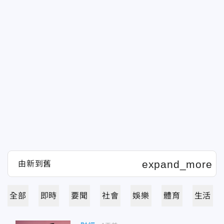
全部
即時
要聞
社會
娛樂
體育
生活