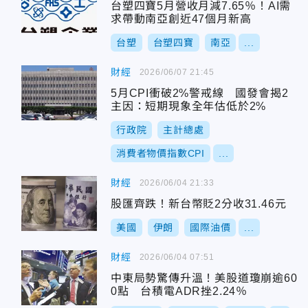
台塑四寶5月營收月減7.65％！AI需
求帶動南亞創近47個月新高
台塑
台塑四寶
南亞
...
財經
2026/06/07 21:45
5月CPI衝破2%警戒線 國發會揭2
主因：短期現象全年估低於2%
行政院
主計總處
消費者物價指數CPI
...
財經
2026/06/04 21:33
股匯齊跌！新台幣貶2分收31.46元
美國
伊朗
國際油價
...
財經
2026/06/04 07:51
中東局勢驚傳升溫！美股道瓊崩逾60
0點 台積電ADR挫2.24％