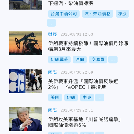
下週汽、柴油價凍漲
台灣中油公司
汽、柴油價格
凍漲
...
財經
2026/08/01 12:03
伊朗戰事持續發酵！國際油價月線漲
幅創3月來最大
伊朗戰爭
油價
交易員
...
國際
2026/07/30 22:09
美伊戰事升溫「國際油價反跌近
2％」 估OPEC＋將增產
美國
伊朗
中東
...
國際
2026/07/29 22:31
伊朗攻美軍基地「川普喊話痛擊」
國際油價漲逾6％