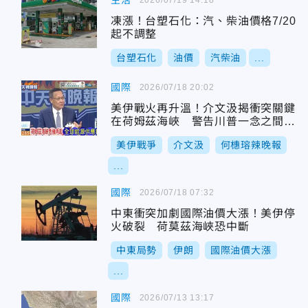
生活
凍漲！台塑石化：汽、柴油價格7/20
起不調整
台塑石化
油價
汽柴油
...
國際
2026/07/18 20:02
美伊戰火再升溫！介文汲揭衝突關鍵
在荷姆茲海峽 警告川普一念之間恐
擴大戰局
美伊戰爭
介文汲
何橞瑢辣晚報
...
國際
2026/07/18 07:32
中東衝突加劇國際油價大漲！美伊停
火破裂 荷莫茲海峽恐中斷
中東局勢
伊朗
國際油價大漲
...
國際
2026/07/13 13:17