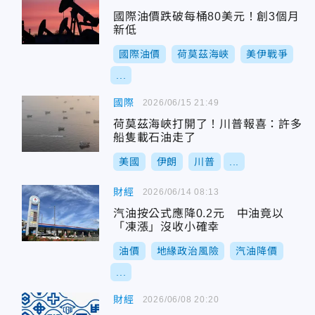
國際油價跌破每桶80美元！創3個月
新低
國際油價
荷莫茲海峽
美伊戰爭
...
國際
2026/06/15 21:49
荷莫茲海峽打開了！川普報喜：許多
船隻載石油走了
美國
伊朗
川普
...
財經
2026/06/14 08:13
汽油按公式應降0.2元 中油竟以
「凍漲」沒收小確幸
油價
地緣政治風險
汽油降價
...
財經
2026/06/08 20:20