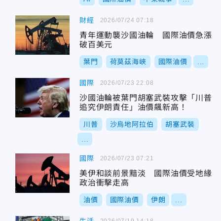
財經
2026/07/24 07:18
青年運動襲沙國油輪 國際油價急漲
破百美元
葉門
荷莫茲海峽
國際油價
...
國際
2026/07/23 22:08
沙國油輪被葉門胡塞武裝攻擊「川普
追究伊朗責任」油價飆新高！
川普
沙烏地阿拉伯
胡塞武裝
...
國際
2026/07/23 07:21
美伊和談前景黯淡 國際油價受地緣
政治衝擊走高
油價
國際油價
伊朗
...
2026/07/19 14:18