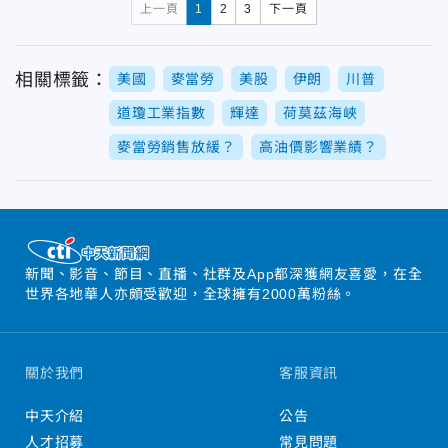
上一頁
1
2
3
下一頁
相關標籤：
美國
麥當勞
美股
伊朗
川普
道瓊工業指數
輝達
荷莫茲海峽
麥當勞銷售放緩？
高油價影響業績？
新聞、影音、節目、直播、社群及App都深獲網友喜愛，在全
世界各地華人亦頗受歡迎，全球擁有2000萬粉絲。
關於我們
客服資訊
中天介紹
公告
人才招募
常見問題