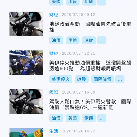
美國
川普
伊朗
...
財經
2026/07/28 09:12
地緣政治牽動 國際油價先破百後重
挫
油價
伊朗
油輪
...
財經
2026/07/27 22:21
美伊停火推動油價重挫！道瓊開盤飆
漲逾600點 為超級財報周暖場
美伊停火
道瓊
國際油價
...
國際
2026/07/27 16:00
駕駛人鬆口氣！美伊戰火暫歇 國際
油價「暴跌逾6%」一週新低
油價
美國
伊朗
...
生活
2026/07/26 14:22