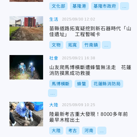
文化部
基隆港
基隆市政府
...
生活
2025/09/30 12:02
苗縣道路拓寬疑挖到新石器時代「山
佳遺址」 工程暫喊卡
文物
拓寬
竹南鎮
...
社會
2025/09/21 16:38
山友爬馬博橫斷遭蜂螫無法走 花蓮
消防摸黑成功救援
馬博橫斷
蜂螫
花蓮縣消防局
...
大陸
2025/09/09 10:25
陸最新考古重大發現！8000多年前
最早木棺出土
大陸
考古
河南
...