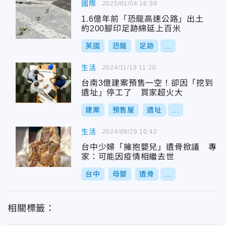
國際
2025/01/04 16:39
1.6億年前「恐龍高速公路」出土
約200腳印足跡綿延上百米
英國
恐龍
足跡
...
生活
2024/11/19 11:20
台南3億建案預售一空！卻因「挖到
遺址」停工了 買家超火大
建案
預售屋
遺址
...
生活
2024/09/29 10:42
台中少婦「擁抱嬰兒」遺骨掀議 專
家：可能因疫情相繼去世
台中
母嬰
遺骨
...
相關標籤：