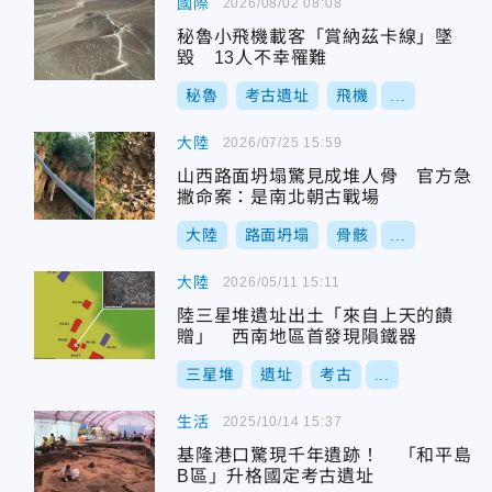
國際
2026/08/02 08:08
秘魯小飛機載客「賞納茲卡線」墜
毀 13人不幸罹難
秘魯
考古遺址
飛機
...
大陸
2026/07/25 15:59
山西路面坍塌驚見成堆人骨 官方急
撇命案：是南北朝古戰場
大陸
路面坍塌
骨骸
...
大陸
2026/05/11 15:11
陸三星堆遺址出土「來自上天的饋
贈」 西南地區首發現隕鐵器
三星堆
遺址
考古
...
生活
2025/10/14 15:37
基隆港口驚現千年遺跡！ 「和平島
B區」升格國定考古遺址