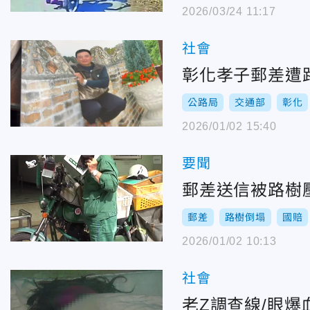
2026/03/24 11:17
社會
彰化孝子郵差遭
公路局
交通部
彰化
2026/01/02 15:40
要聞
郵差送信被路樹
郵差
路樹倒塌
國賠
2026/01/02 10:13
社會
老Z調查線/眼爆