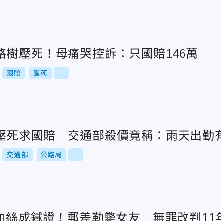
路樹壓死！母痛哭控訴：只國賠146萬
國賠
壓死
...
壓死求國賠 交通部殺價竟稱：雨天出勤
交通部
公路局
...
血絲成鐵證！郵差勒斃女友 無罪改判11