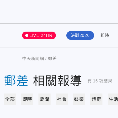
LIVE 24HR
決戰2026
即時
中天新聞網
郵差
郵差
相關報導
有
16
項結果
全部
即時
要聞
社會
娛樂
體育
生