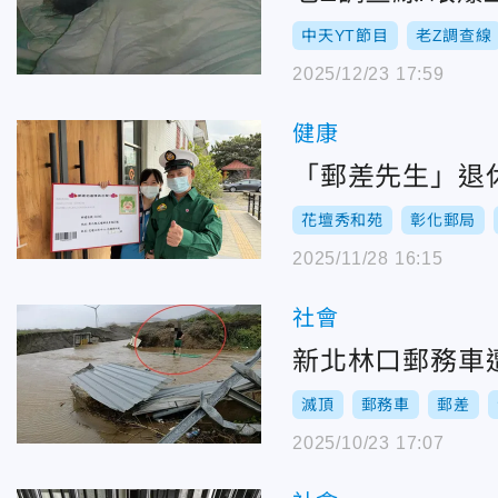
中天YT節目
老Z調查線
2025/12/23 17:59
健康
「郵差先生」退
花壇秀和苑
彰化郵局
2025/11/28 16:15
社會
新北林口郵務車
滅頂
郵務車
郵差
2025/10/23 17:07