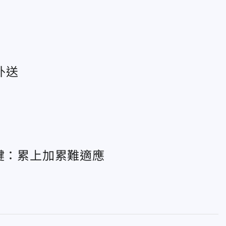
外送
鍵：累上加累難適應