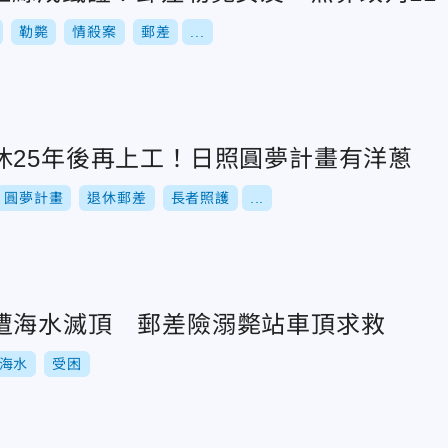
勒斃
情殺案
郵差
...
休25年後再上工！日照圓夢計畫有洋蔥
圓夢計畫
退休郵差
長者照護
...
遭海水滅頂 郵差險溺斃站車頂求救
海水
受困