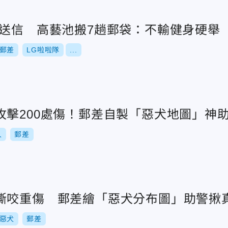
來送信 高藝池搬7趟郵袋：不輸健身硬舉
郵差
LG啦啦隊
...
攻擊200處傷！郵差自製「惡犬地圖」神
人
郵差
撕咬重傷 郵差繪「惡犬分布圖」助警揪
惡犬
郵差