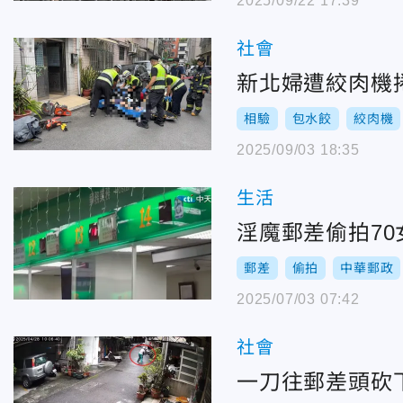
2025/09/22 17:39
社會
新北婦遭絞肉機
相驗
包水餃
絞肉機
2025/09/03 18:35
生活
淫魔郵差偷拍7
郵差
偷拍
中華郵政
2025/07/03 07:42
社會
一刀往郵差頭砍