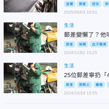
宜蘭
郵差
送信
柴
2025/05/03 10:51
生活
郵差變懶了？他
郵差
偷懶
血汗職業
2024/12/02 15:25
生活
25位郵差寧扔
郵差
郵務士
離職
2024/10/19 15:55