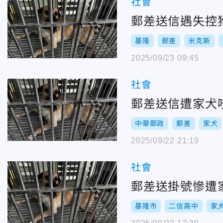
社會
郵差送信遇失控
基隆
郵差
米克斯
2025/09/23 09:45
社會
郵差送信遭家犬
中華郵政
郵差
家犬
2025/09/22 21:19
社會
郵差送掛號慘遭
基隆市
二信高中
家