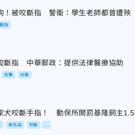
狗！被咬斷指 警衛：學生老師都曾遭殃
斷指
咬斷指 中華郵政：提供法律醫療協助
攻擊
咬斷
家犬咬斷手指！ 動保所開罰基隆飼主1.5
犬
無名指
咬斷
...