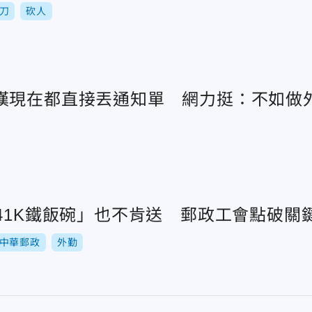
刀
砍人
嘆現在都直接丟通知單 網力挺：不如做
「41K鐵飯碗」也不肯送 郵政工會點破關
中華郵政
外勤