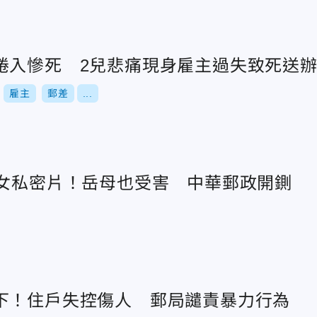
捲入慘死 2兒悲痛現身雇主過失致死送
雇主
郵差
...
0女私密片！岳母也受害 中華郵政開鍘
下！住戶失控傷人 郵局譴責暴力行為