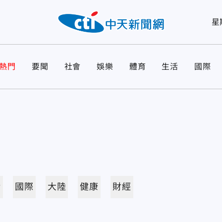
星
熱門
要聞
社會
娛樂
體育
生活
國際
活
國際
大陸
健康
財經