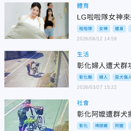
體育
LG啦啦隊女神
啦啦隊
女神
健身
2026/06/12 14:59
生活
彰化婦人遭犬群
彰化縣
婦人
惡犬傷
2026/03/27 15:22
社會
彰化阿嬤遭群犬
彰化
埤頭鄉
阿嬤