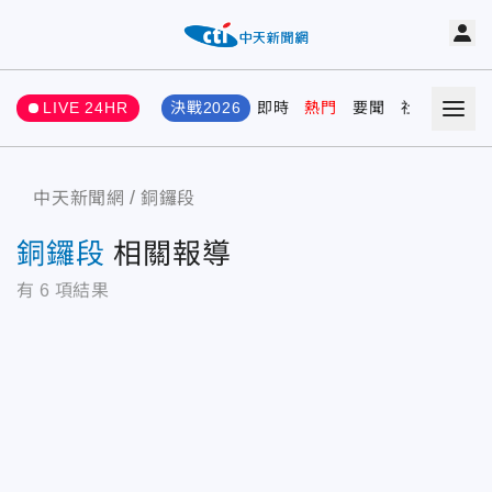
LIVE 24HR
決戰2026
即時
熱門
要聞
社會
娛樂
中天新聞網
銅鑼段
銅鑼段
相關報導
有
6
項結果