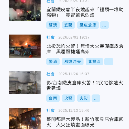
社會
2026/03/20 10:32
宜蘭鐵皮倉半夜燒起來「裡頭一堆助
燃物」 竟冒藍色烈焰
蘇澳
宜蘭
鐵皮倉庫
...
社會
2026/02/02 19:37
北投恐怖火警！無情大火吞噬鐵皮倉
庫 黑煙飄捷運高架
警消
烈焰沖天
北投區
...
社會
2025/11/26 16:37
影/台南鐵皮倉庫火警！2民宅慘遭火
舌延燒
台南
火警
火災
...
社會
2025/11/13 19:46
整間都是木製品！新竹家具店倉庫起
火 大火狂燒畫面曝光