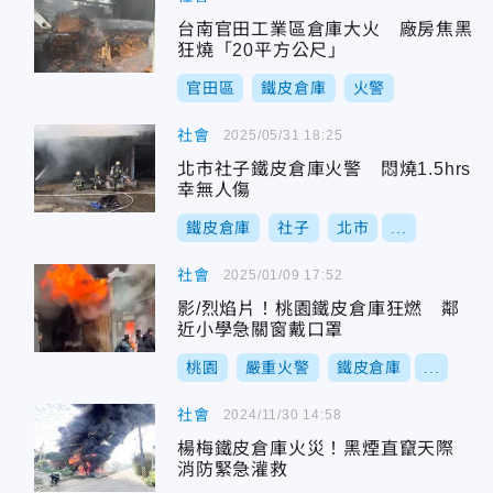
台南官田工業區倉庫大火 廠房焦黑
狂燒「20平方公尺」
官田區
鐵皮倉庫
火警
社會
2025/05/31 18:25
北市社子鐵皮倉庫火警 悶燒1.5hrs
幸無人傷
鐵皮倉庫
社子
北市
...
社會
2025/01/09 17:52
影/烈焰片！桃園鐵皮倉庫狂燃 鄰
近小學急關窗戴口罩
桃園
嚴重火警
鐵皮倉庫
...
社會
2024/11/30 14:58
楊梅鐵皮倉庫火災！黑煙直竄天際
消防緊急灌救