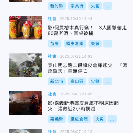
新竹縣
家具行
火警
...
社會
2025/10/30 14:43
影/假買檜木真行竊！ 3人團夥偷走
80萬老酒、圓桌被捕
苗栗
鐵皮倉庫
失竊
...
社會
2025/07/21 14:01
泰山明志路二段鐵皮倉庫起火 「濃
煙竄天」幸無傷亡
新北市
泰山區
火警
...
社會
2025/06/08 21:26
影/嘉義新港鐵皮倉庫不明原因起
火 灌救近2小時撲滅
嘉義縣
鐵皮倉庫
火災
...
社會
2025/06/07 10:19