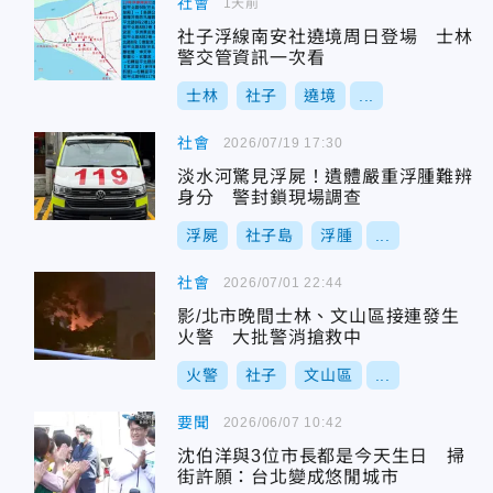
社會
1天前
社子浮線南安社遶境周日登場 士林
警交管資訊一次看
士林
社子
遶境
...
社會
2026/07/19 17:30
淡水河驚見浮屍！遺體嚴重浮腫難辨
身分 警封鎖現場調查
浮屍
社子島
浮腫
...
社會
2026/07/01 22:44
影/北市晚間士林、文山區接連發生
火警 大批警消搶救中
火警
社子
文山區
...
要聞
2026/06/07 10:42
沈伯洋與3位市長都是今天生日 掃
街許願：台北變成悠閒城市