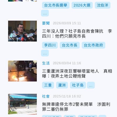
台北市長選舉
2026大選
沈伯洋
...
要聞
2026/03/09 15:11
三年沒人理？社子島自救會陳抗 李
四川：他們只願見市長
李四川
台北市長
台北市政府
...
生活
2026/03/04 11:16
三重蘆洲深夜巨響嚇壞當地人 真相
曝：夜弄土地公鞭炮聲
三重
蘆洲
社子島
...
社會
2025/11/18 16:02
無牌車違停北市2警未開單 涉圖利
罪二審仍無罪