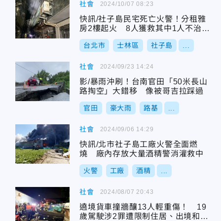
社會
2024/10/07 08:23
快訊/社子島民宅死亡火警！分租雅
房2樓起火 8人獲救其中1人不治身
亡
台北市
士林區
社子島
...
社會
2024/09/23 14:24
影/暴雨沖刷！台南官田「50米長山
路掏空」大錯移 像被哥吉拉踩過
官田
豪大雨
路基
...
社會
2024/09/06 14:29
快訊/北市社子島工廠火警全面燃
燒 廠內存放大量酒精警消灌救中
火警
工廠
酒精
...
社會
2024/08/07 20:43
遶境貨車撞牆釀13人輕重傷！ 19
歲駕駛涉2罪遭限制住居、出境和出