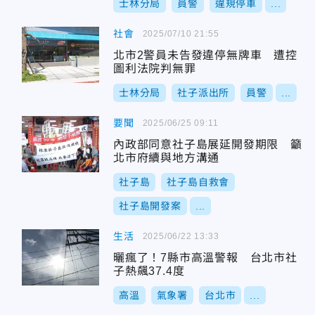
士林分局
員警
違規停車
...
社會
2025/07/10 21:55
北市2警員未告發違停無牌車 遭控
圖利法院判無罪
士林分局
社子派出所
員警
...
要聞
2025/06/25 09:11
內政部同意社子島展延開發期限 籲
北市府續與地方溝通
社子島
社子島自救會
社子島開發案
...
生活
2025/06/22 13:33
曬瘋了！7縣市高溫警報 台北市社
子熱飆37.4度
高溫
氣象署
台北市
...