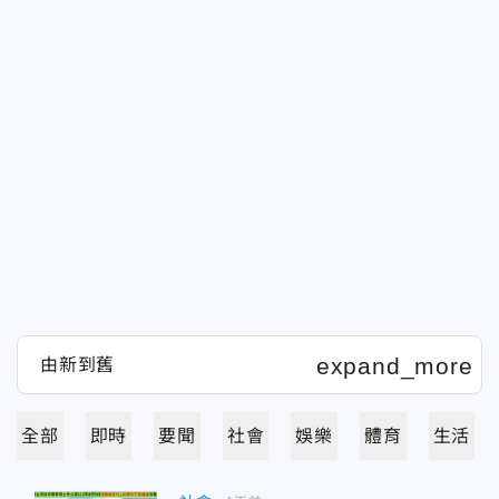
全部
即時
要聞
社會
娛樂
體育
生活