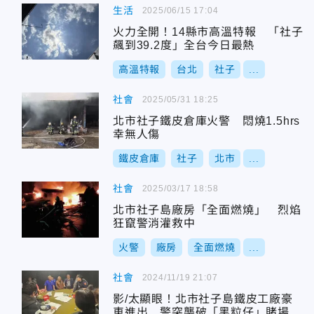
生活
2025/06/15 17:04
火力全開！14縣市高溫特報 「社子
飆到39.2度」全台今日最熱
高溫特報
台北
社子
...
社會
2025/05/31 18:25
北市社子鐵皮倉庫火警 悶燒1.5hrs
幸無人傷
鐵皮倉庫
社子
北市
...
社會
2025/03/17 18:58
北市社子島廠房「全面燃燒」 烈焰
狂竄警消灌救中
火警
廠房
全面燃燒
...
社會
2024/11/19 21:07
影/太顯眼！北市社子島鐵皮工廠豪
車進出 警突襲破「黑粒仔」賭場逮