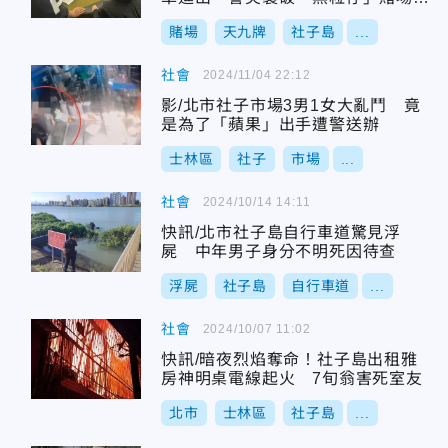
14人
賭場
天九牌
社子島
...
社會
2024/11/04 22:12
影/北市社子市場3男1女大亂鬥 竟
是為了「蘋果」出手遭警送辦
士林區
社子
市場
...
社會
2024/10/14 14:11
快訊/北市社子島自行車道驚見浮
屍 中年男子身分不明死因待查
浮屍
社子島
自行車道
...
社會
2024/10/07 11:02
快訊/暗夜烈焰奪命！社子島出租雅
房神明桌電線起火 7旬翁害死室友
北市
士林區
社子島
...