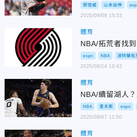
鄧愷威
山本由伸
es
2025/09/08 15:33
體育
NBA/拓荒者找
espn
NBA
波特蘭拓
2025/08/14 10:42
體育
NBA/續留湖人
NBA
里夫斯
espn
2025/08/07 11:50
體育