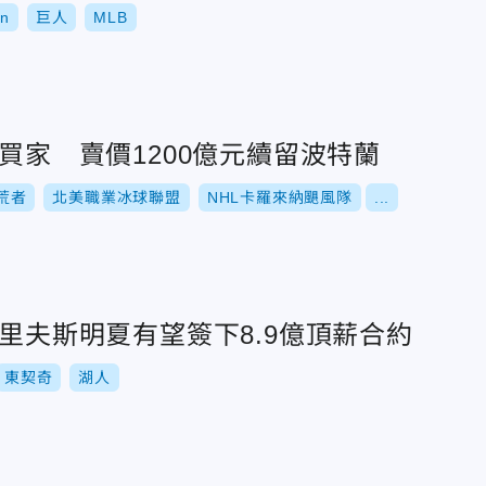
pn
巨人
MLB
到買家 賣價1200億元續留波特蘭
荒者
北美職業冰球聯盟
NHL卡羅來納颶風隊
...
？里夫斯明夏有望簽下8.9億頂薪合約
東契奇
湖人