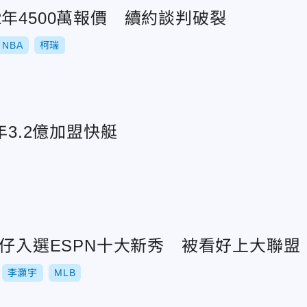
年4500萬報價 續約談判破裂
NBA
柯瑞
年3.2億加盟快艇
龍仔入選ESPN十大新秀 被看好上大聯盟
李灝宇
MLB