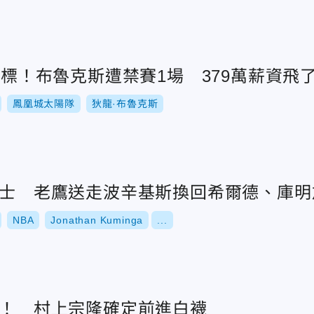
犯達標！布魯克斯遭禁賽1場 379萬薪資飛
鳳凰城太陽隊
狄龍·布魯克斯
脫勇士 老鷹送走波辛基斯換回希爾德、庫明
NBA
Jonathan Kuminga
...
低！ 村上宗隆確定前進白襪