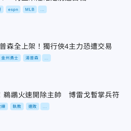
襪
espn
MLB
...
湯普森全上架！獨行俠4主力恐遭交易
金州勇士
湯普森
...
勝！鵜鶘火速開除主帥 博雷戈暫掌兵符
教練
執教
連敗
...