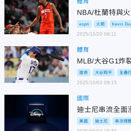
體育
NBA/杜蘭特與
espn
火箭
Kevin Du
2025/10/20 08:11
體育
MLB/大谷G1
道奇
大谷翔平
全壘
2025/10/03 09:15
國際
迪士尼串流全面漲價
美國
迪士尼
串流媒