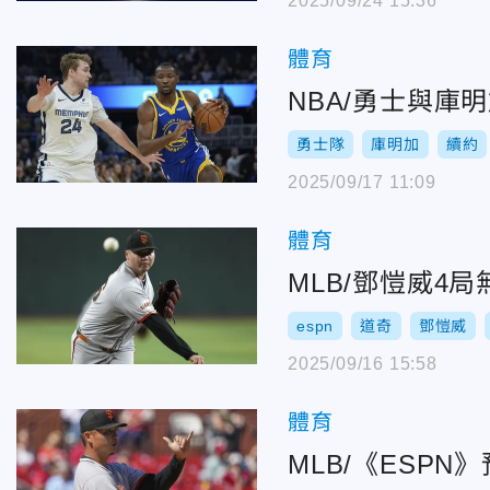
2025/09/24 15:36
體育
NBA/勇士與
勇士隊
庫明加
續約
2025/09/17 11:09
體育
MLB/鄧愷威4
espn
道奇
鄧愷威
2025/09/16 15:58
體育
MLB/《ESP