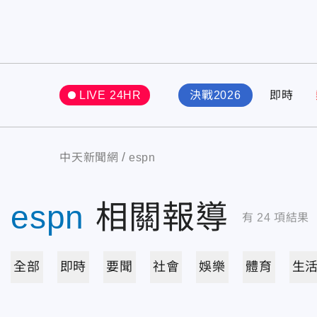
LIVE 24HR
決戰2026
即時
中天新聞網
espn
espn
相關報導
有
24
項結果
全部
即時
要聞
社會
娛樂
體育
生