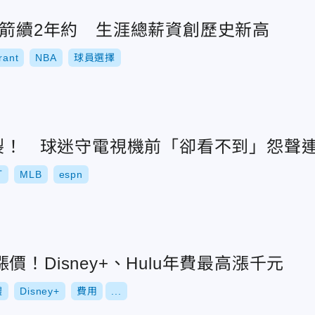
火箭續2年約 生涯總薪資創歷史新高
rant
NBA
球員選擇
炸裂！ 球迷守電視機前「卻看不到」怨聲
打
MLB
espn
！Disney+、Hulu年費最高漲千元
體
Disney+
費用
...