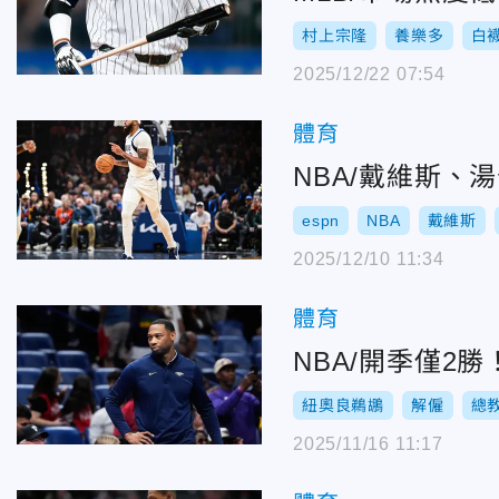
村上宗隆
養樂多
白
2025/12/22 07:54
體育
NBA/戴維斯、
espn
NBA
戴維斯
2025/12/10 11:34
體育
NBA/開季僅2
紐奧良鵜鶘
解僱
總
2025/11/16 11:17