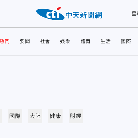
星
熱門
要聞
社會
娛樂
體育
生活
國際
活
國際
大陸
健康
財經