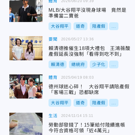
體育
2026/06/20 09:39
MLB/大谷翔平沒現身球場 竟然是
準備當二寶爸
大谷翔平
道奇
陪產假
...
要聞
2026/05/27 13:36
賴清德推催生18項大禮包 王鴻薇酸
產假延長沒強制「看得到吃不到」
賴清德
總統府
少子化
...
體育
2025/04/19 08:03
德州球迷心碎！ 大谷翔平請陪產假
「客場三戰」恐都缺席
大谷翔平
道奇
陪產假
...
生活
2024/11/14 15:11
勞動部發錢了！15筆給付陸續進帳
今符合資格可領「近4萬元」