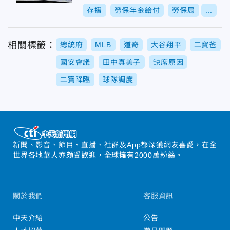
存摺
勞保年金給付
勞保局
...
相關標籤：
總統府
MLB
道奇
大谷翔平
二寶爸
國安會議
田中真美子
缺席原因
二寶降臨
球隊調度
新聞、影音、節目、直播、社群及App都深獲網友喜愛，在全
世界各地華人亦頗受歡迎，全球擁有2000萬粉絲。
關於我們
客服資訊
中天介紹
公告