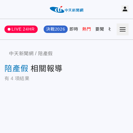
LIVE 24HR
決戰2026
即時
熱門
要聞
社會
娛樂
中天新聞網
陪產假
陪產假
相關報導
有
4
項結果